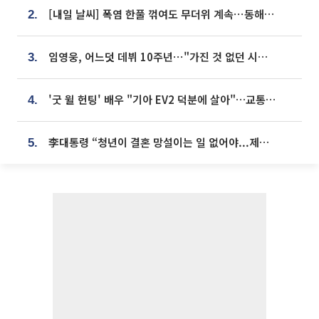
[내일 날씨] 폭염 한풀 꺾여도 무더위 계속⋯동해안 이틀 연속 비
2.
임영웅, 어느덧 데뷔 10주년⋯"가진 것 없던 시절, 내 앞엔 20명의 팬뿐"
3.
'굿 윌 헌팅' 배우 "기아 EV2 덕분에 살아"…교통사고 후 안전성 극찬
4.
李대통령 “청년이 결혼 망설이는 일 없어야...제도상 불이익 조사”
5.