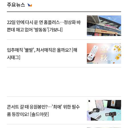
주요뉴스
22일 만에 다시 문 연 홈플러스…정상화 바
쁜데 재고 없어 ‘발동동’[가보니]
입추매직 '불발', 처서매직은 올까요? [해
시태그]
콘서트 갈 때 응원봉만?⋯'최애' 위한 필수
품 등장이오! [솔드아웃]