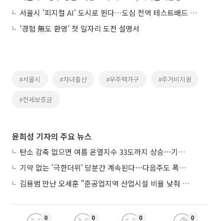
서울시 '피지컬 AI' 도시로 뛴다…도심 전역 테스트배드 개방
‘경험 無도 환영’ 첫 일자리 도전 설명서
#서울시
#자녀출산
#무주택가구
#주거비지원
#전세보증금
윤희성 기자의 주요 뉴스
탄소 감축 없으면 여름 온열지수 33도까지 상승⋯기상청, 2100년 미래전망
기약 없는 '극한더위' 당분간 계속된다⋯다음주도 폭염·열대야 지속
김용범 만난 오세훈 "준공업지역 산업시설 비율 낮춰 공급 늘려야"
0
0
0
0