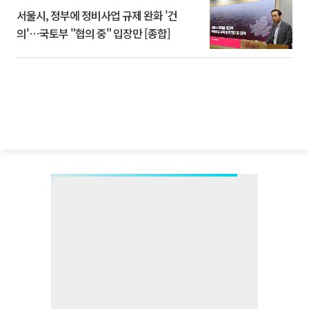
서울시, 정부에 정비사업 규제 완화 '건
의'⋯국토부 "협의 중" 입장만 [종합]