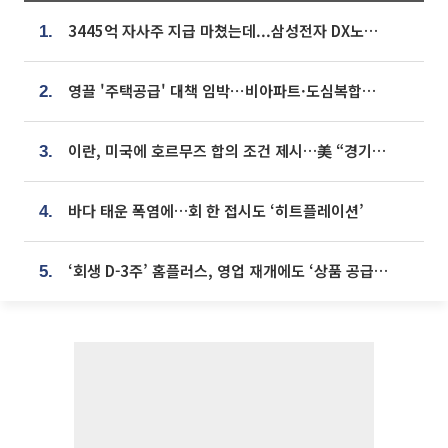
3445억 자사주 지급 마쳤는데...삼성전자 DX노조, 뒤늦은 '떼쓰기 집회'
1.
영끌 '주택공급' 대책 임박⋯비아파트·도심복합까지 총동원
2.
이란, 미국에 호르무즈 합의 조건 제시…美 “경기 아직 안 끝나” [종합]
3.
바다 태운 폭염에…회 한 접시도 ‘히트플레이션’
4.
‘회생 D-3주’ 홈플러스, 영업 재개에도 ‘상품 공급망’ 복구가 생존 관건
5.