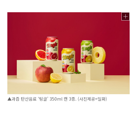
▲과즙 탄산음료 ‘팅글’ 350ml 캔 3종. (사진제공=일화)