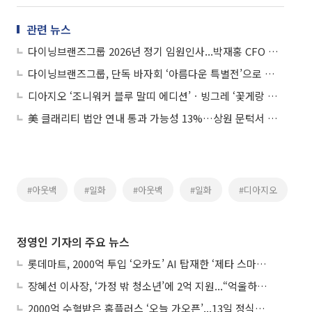
관련 뉴스
다이닝브랜즈그룹 2026년 정기 임원인사...박재홍 CFO 전무, 부사장 승진
다이닝브랜즈그룹, 단독 바자회 ‘아름다운 특별전’으로 자원 재순환
디아지오 ‘조니워커 블루 말띠 에디션’ㆍ빙그레 ‘꽃게랑 마라맛’ 외
美 클래리티 법안 연내 통과 가능성 13%…상원 문턱서 제동
#아웃백
#일화
#아웃백
#일화
#디아지오
정영인 기자의 주요 뉴스
롯데마트, 2000억 투입 ‘오카도’ AI 탑재한 ‘제타 스마트센터’...온라인 장보기 판 바꾼다
장혜선 이사장, ‘가정 밖 청소년’에 2억 지원...“억울하고 아파도 단단해지길”
2000억 수혈받은 홈플러스 ‘오늘 가오픈’...13일 정식 개장 시험대