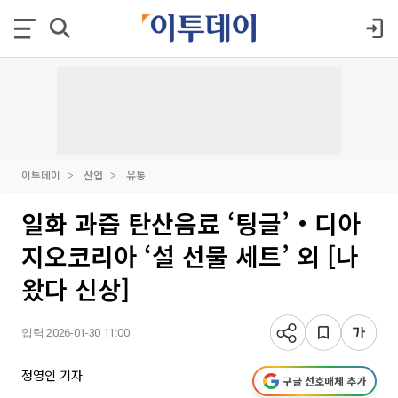
이투데이
산업
유통
일화 과즙 탄산음료 ‘팅글’‧디아
지오코리아 ‘설 선물 세트’ 외 [나
왔다 신상]
입력 2026-01-30 11:00
정영인 기자
구글 선호매체 추가