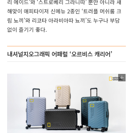
리 에이드’와 ‘스트로베리 그라니따’ 뿐만 아니라 새
해맞이 애피타이저 신메뉴 2종인 ‘트러플 머쉬룸 크
림 뇨끼’와 리코타 아라비아따 뇨끼’도 누구나 부담
없이 즐기기 좋다.
내셔널지오그래픽 어패럴 ‘오르비스 캐리어’