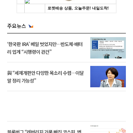
주요뉴스
‘한국판 IRA’ 베일 벗었지만…반도체·배터
리 업계 “시행령이 관건”
與 “세제개편안 다양한 목소리 수렴…이달
말 정리 가능성”
블룸버그 “레버리지 거품 빠진 코스피, 변