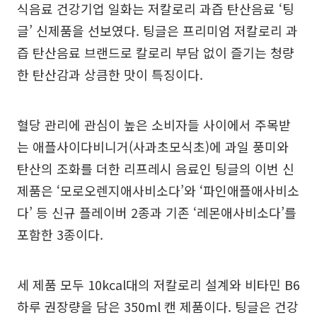
식음료 건강기업 일화는 저칼로리 과즙 탄산음료 ‘팅
글’ 신제품을 선보였다. 팅글은 프리미엄 저칼로리 과
즙 탄산음료 브랜드로 칼로리 부담 없이 즐기는 청량
한 탄산감과 상큼한 맛이 특징이다.
혈당 관리에 관심이 높은 소비자들 사이에서 주목받
는 애플사이다비니거(사과초모식초)에 과일 풍미와
탄산의 조화를 더한 리프레시 음료인 팅글의 이번 신
제품은 ‘모로오렌지애사비소다’와 ‘파인애플애사비소
다’ 등 신규 플레이버 2종과 기존 ‘레몬애사비소다’를
포함한 3종이다.
세 제품 모두 10kcal대의 저칼로리 설계와 비타민 B6
하루 권장량을 담은 350ml 캔 제품이다. 팅글은 건강