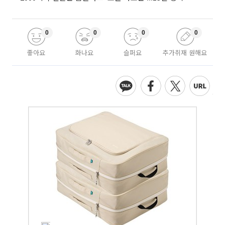
0
0
0
0
좋아요
화나요
슬퍼요
추가취재 원해요