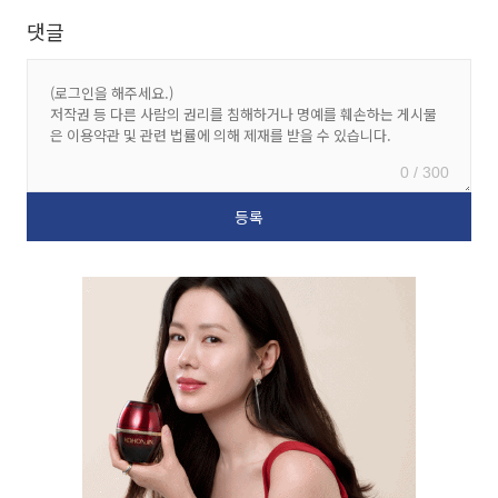
댓글
0 / 300