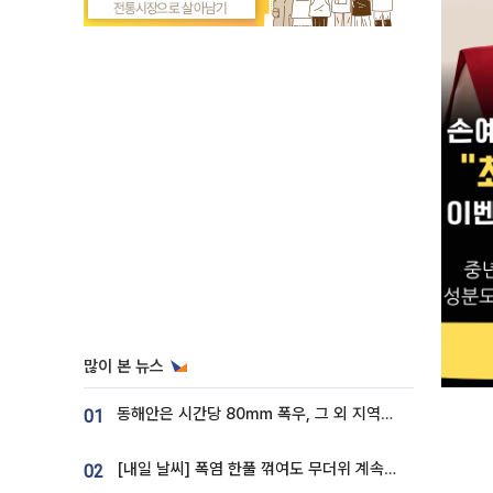
많이 본 뉴스
동해안은 시간당 80㎜ 폭우, 그 외 지역은 폭염…‘극과 극 날씨’
01
[내일 날씨] 폭염 한풀 꺾여도 무더위 계속⋯동해안 이틀 연속 비
02