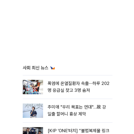
사회 최신 뉴스
폭염에 온열질환자 속출⋯하루 202
명 응급실 찾고 3명 숨져
추미애 "우리 목표는 연대"…故 강
일출 할머니 흉상 제막
[K·IP ‘ONE’터치] “불법복제물 링크