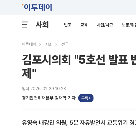
사회
법조
교육
사건/사고
노동/취
이투데이
사회
전국
김포시의회 "5호선 발표 
제"
입력 2026-01-29 10:28
경기인천취재본부 김재학 기자
구독
유영숙·배강민 의원, 5분 자유발언서 교통위기 경고