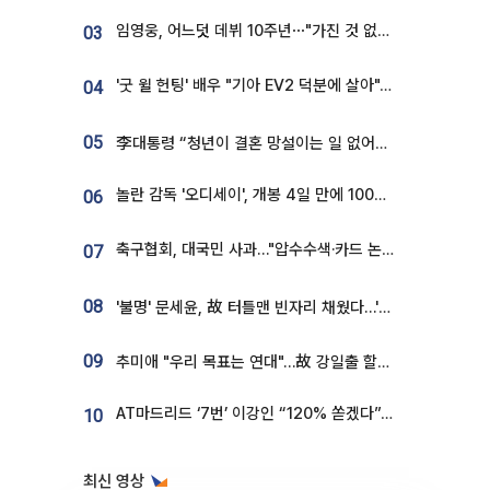
임영웅, 어느덧 데뷔 10주년⋯"가진 것 없던 시절, 내 앞엔 20명의 팬뿐"
03
'굿 윌 헌팅' 배우 "기아 EV2 덕분에 살아"…교통사고 후 안전성 극찬
04
05
李대통령 “청년이 결혼 망설이는 일 없어야...제도상 불이익 조사”
놀란 감독 '오디세이', 개봉 4일 만에 100만 돌파⋯'왕사남' 보다 빠르다
06
축구협회, 대국민 사과…"압수수색·카드 논란 사죄, 강도 높은 쇄신"
07
08
'불명' 문세윤, 故 터틀맨 빈자리 채웠다…'거북이' 눈물의 최종 우승
09
추미애 "우리 목표는 연대"…故 강일출 할머니 흉상 제막
AT마드리드 ‘7번’ 이강인 “120% 쏟겠다”⋯시메오네 감독 “필요한 선수”
10
최신 영상