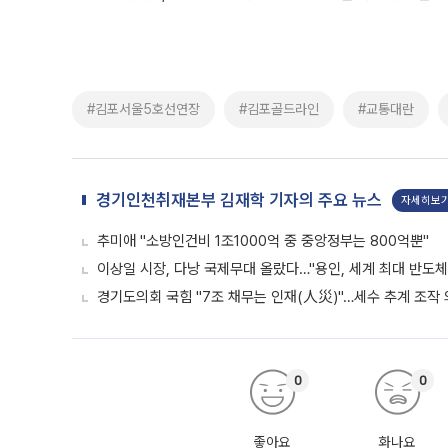
#김포서울5호선연장
#김포골드라인
#교통대란
경기인천취재본부 김재학 기자의 주요 뉴스
자세히보
추미애 "소방인건비 1조1000억 중 중앙정부는 800억뿐"
이상일 시장, 다낭 국제무대 올랐다…"용인, 세계 최대 반도체
경기도의회 국힘 "7조 채무는 인재(人災)"…세수 추계 조작
0
0
좋아요
화나요