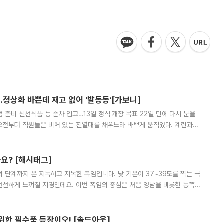
…정상화 바쁜데 재고 없어 ‘발동동’[가보니]
준비 신선식품 등 순차 입고…13일 정식 개장 목표 22일 만에 다시 문을
오전부터 직원들은 비어 있는 진열대를 채우느라 바쁘게 움직였다. 계란과
리를 잡기 시작했지만, 매장 곳곳엔 여전히 텅 빈 매대가 먼저 눈에 들어왔
까요? [해시태그]
’의 단계까지 온 지독하고 지독한 폭염입니다. 낮 기온이 37~39도를 찍는 극
 선선하게 느껴질 지경인데요. 이번 폭염의 중심은 처음 영남을 비롯한 동쪽
 북서풍이 산맥을 넘어 영남 쪽으로 내려오면서 뜨겁고 건조해졌는데요.
 위한 필수품 등장이오! [솔드아웃]