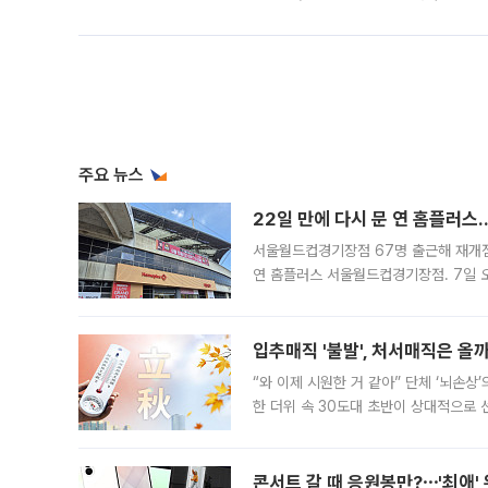
주요 뉴스
22일 만에 다시 문 연 홈플러스
서울월드컵경기장점 67명 출근해 재개점 
연 홈플러스 서울월드컵경기장점. 7일 
우유, 과일 같은 신선식품이 차근차근 자
입추매직 '불발', 처서매직은 올
“와 이제 시원한 거 같아” 단체 ‘뇌손상
한 더위 속 30도대 초반이 상대적으로
지역에 있었습니다. 7월 말에는 서풍과
콘서트 갈 때 응원봉만?⋯'최애'