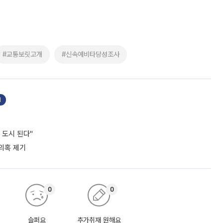
#교통보릿고개
#신속예비타당성조사
기
 도시 된다"
 의혹 제기
0
0
슬퍼요
추가취재 원해요