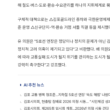
해 철도·버스·도로·환승·수요관리를 하나의 지휘체계로 
구체적 대책으로는 △김포골드라인 증차와 극한운영체제 
준 운영 △신규단지-역·환승 거점 셔틀 직결 등을 제시했
유 의원은 "5호선 연장은 정당이나 정치의 문제가 아닌 
정치적 고려 의혹이 제기되고 있다"고 비판했다. 배 의원
에 따라 교통실패 도시가 될지 위기를 관리하는 도시가 
강력히 촉구한다"고 강조했다.
AI 추천 뉴스
김포 교통 병목 정조준…지하철 5호선 연장 ‘속도 해법’ 나왔
김포시의회, 현충탑 참배로 2026 의정 시동… “시민체감 성
김포시의회, 제265회 임시회 개회…2026년 의정 시동 건다