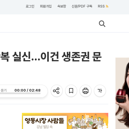
로그인
회원가입
속보창
신문/PDF 구독
RSS
반복 실신…이건 생존권 문
00:00 / 02:48
 듣기