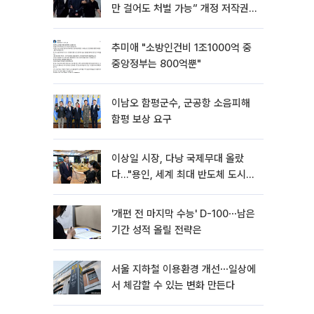
만 걸어도 처벌 가능” 개정 저작권
법 어떻게 바뀌었나
추미애 "소방인건비 1조1000억 중
중앙정부는 800억뿐"
이남오 함평군수, 군공항 소음피해
함평 보상 요구
이상일 시장, 다낭 국제무대 올랐
다…"용인, 세계 최대 반도체 도시
된다"
'개편 전 마지막 수능' D-100⋯남은
기간 성적 올릴 전략은
서울 지하철 이용환경 개선⋯일상에
서 체감할 수 있는 변화 만든다