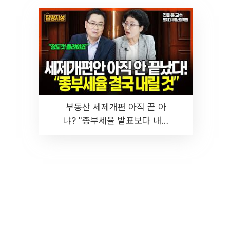
부동산 세제개편 아직 끝 아
냐? "종부세율 발표보다 내릴
것" 장기거주·양도세 전망 I 집
땅지성 I 김인만, 진미윤