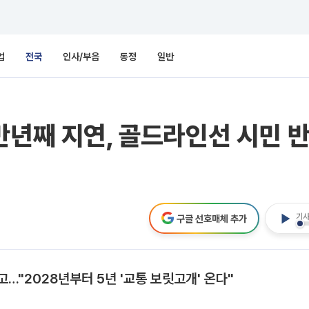
업
전국
인사/부음
동정
일반
반년째 지연, 골드라인선 시민 
기사
구글 선호매체 추가
…"2028년부터 5년 '교통 보릿고개' 온다"