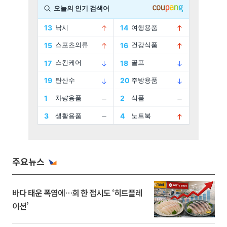
주요뉴스
바다 태운 폭염에…회 한 접시도 ‘히트플레
이션’