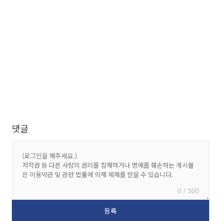
댓글
0 / 300