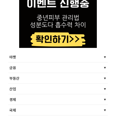
마켓
금융
부동산
산업
경제
국제