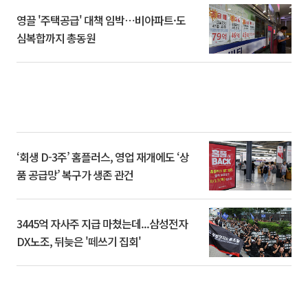
영끌 '주택공급' 대책 임박⋯비아파트·도
심복합까지 총동원
‘회생 D-3주’ 홈플러스, 영업 재개에도 ‘상
품 공급망’ 복구가 생존 관건
3445억 자사주 지급 마쳤는데...삼성전자
DX노조, 뒤늦은 '떼쓰기 집회'