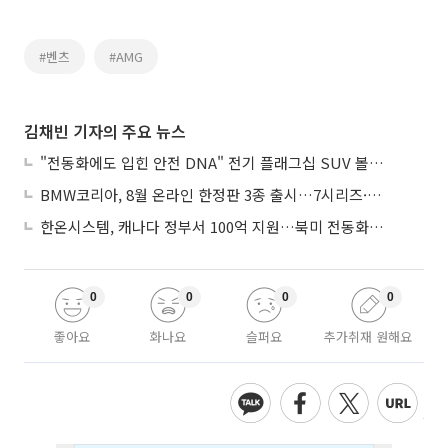
#벤츠
#AMG
김채빈 기자의 주요 뉴스
"전동화에도 입힌 안전 DNA" 전기 플래그십 SUV 볼보 'EX90'
BMW코리아, 8월 온라인 한정판 3종 출시…7시리즈·X7·M340i 투어링
한온시스템, 캐나다 정부서 100억 지원…북미 전동화 시장 가속
0
0
0
0
좋아요
화나요
슬퍼요
추가취재 원해요