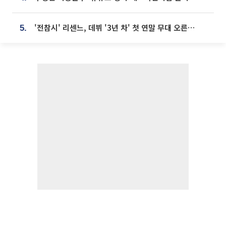
'전참시' 리센느, 데뷔 '3년 차' 첫 연말 무대 오른다⋯"그동안 섭외 안 와"
5.