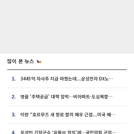
많이 본 뉴스
3445억 자사주 지급 마쳤는데...삼성전자 DX노조, 뒤늦은 '떼쓰기 집회'
1.
영끌 '주택공급' 대책 임박⋯비아파트·도심복합까지 총동원
2.
이란 “호르무즈 새 항로 합의 매우 근접...미국 배상 먼저”
3.
우성빈 기장군수 ‘유튜브 정치’에…국민의힘 군의원들 집단 반발
4.