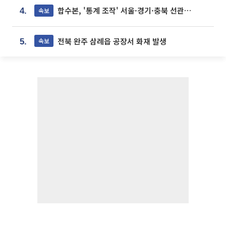
합수본, '통계 조작' 서울·경기·충북 선관위 등 추가 압수수색
속보
4.
전북 완주 삼례읍 공장서 화재 발생
속보
5.