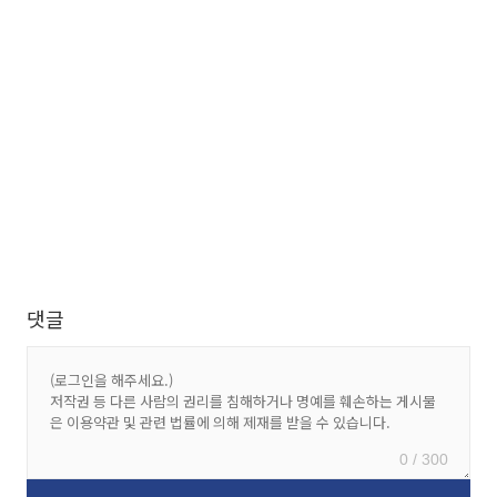
댓글
0 / 300