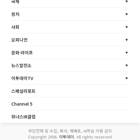
국제
정치
사회
오피니언
문화·라이프
뉴스발전소
이투데이TV
스페셜리포트
Channel 5
위너스IR클럽
무단전재 및 수집, 복사, 재배포, AI학습 이용 금지
Copyright 2006.
이투데이
. All rights reserved