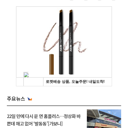
주요뉴스
22일 만에 다시 문 연 홈플러스…정상화 바
쁜데 재고 없어 ‘발동동’[가보니]