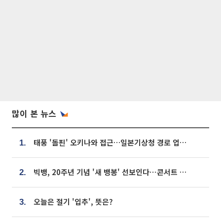
많이 본 뉴스
태풍 '돌핀' 오키나와 접근…일본기상청 경로 업데이트
1.
빅뱅, 20주년 기념 '새 뱅봉' 선보인다⋯콘서트 앞두고 팝업 개최
2.
오늘은 절기 '입추', 뜻은?
3.