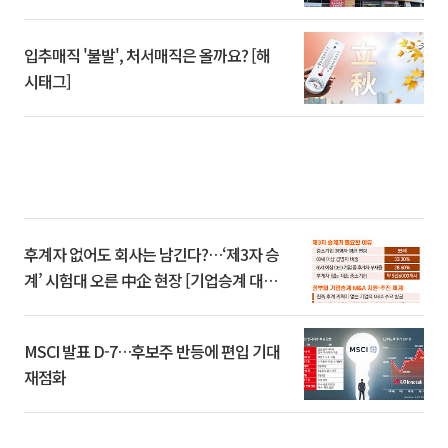
입추매직 '불발', 처서매직은 올까요? [해
시태그]
후계자 없어도 회사는 남긴다?…‘제3자 승
계’ 시험대 오른 中企 현장 [기업승계 대전
환]
MSCI 발표 D-7…후보주 반등에 편입 기대
재점화