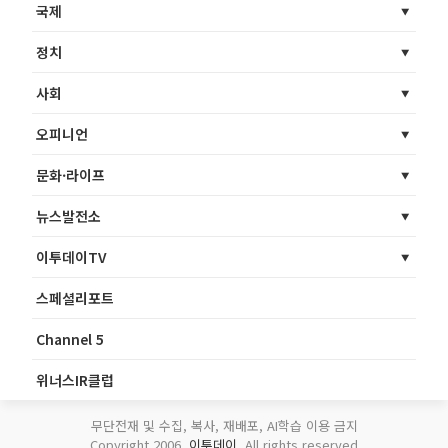
국제
정치
사회
오피니언
문화·라이프
뉴스발전소
이투데이TV
스페셜리포트
Channel 5
위너스IR클럽
무단전재 및 수집, 복사, 재배포, AI학습 이용 금지
Copyright 2006.
이투데이
. All rights reserved