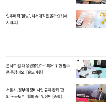
입추매직 '불발', 처서매직은 올까요? [해
시태그]
콘서트 갈 때 응원봉만?⋯'최애' 위한 필수
품 등장이오! [솔드아웃]
서울시, 정부에 정비사업 규제 완화 '건
의'⋯국토부 "협의 중" 입장만 [종합]