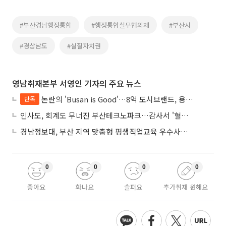
#부산경남행정통합
#행정통합실무협의체
#부산시
#경상남도
#실질자치권
영남취재본부 서영인 기자의 주요 뉴스
논란의 'Busan is Good'…8억 도시브랜드, 용산 대통령실 CI 업체가 수행
단독
인사도, 회계도 무너진 부산테크노파크…감사서 '혈세 유용·인사 뒤집기' 적발
경남정보대, 부산 지역 맞춤형 평생직업교육 우수사례로 혁신 주도
0
0
0
0
좋아요
화나요
슬퍼요
추가취재 원해요