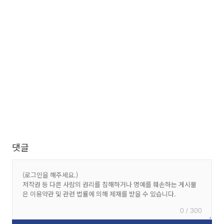
댓글
0 / 300