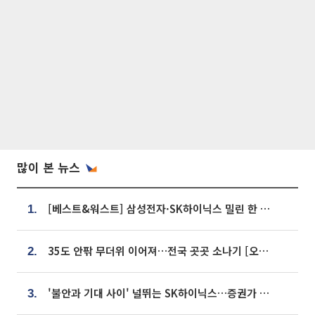
많이 본 뉴스
[베스트&워스트] 삼성전자·SK하이닉스 밀린 한 주…상상인증권은 85% 급등
1.
35도 안팎 무더위 이어져…전국 곳곳 소나기 [오늘 날씨]
2.
'불안과 기대 사이' 널뛰는 SK하이닉스…증권가 "HBM4·LTA 기반 펀터멘털 견고"
3.