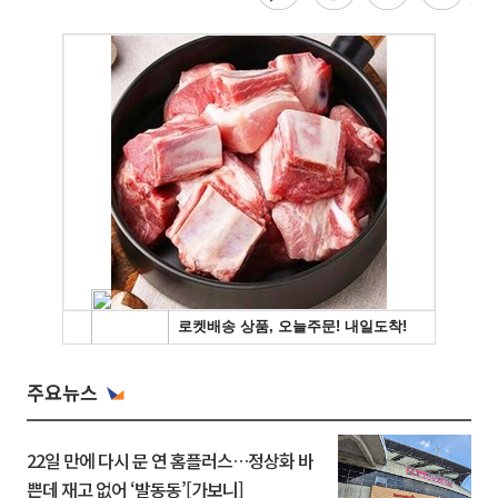
주요뉴스
22일 만에 다시 문 연 홈플러스…정상화 바
쁜데 재고 없어 ‘발동동’[가보니]