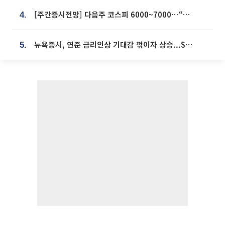
[주간증시전망] 다음주 코스피 6000~7000⋯“外人 수급은 정책이 변수”
4.
뉴욕증시, 연준 금리인상 기대감 꺾이자 상승...S&P500 사상 최고치 [종합]
5.