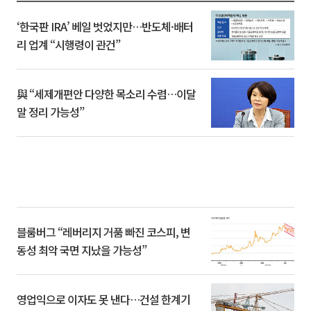
‘한국판 IRA’ 베일 벗었지만…반도체·배터
리 업계 “시행령이 관건”
與 “세제개편안 다양한 목소리 수렴…이달
말 정리 가능성”
블룸버그 “레버리지 거품 빠진 코스피, 변
동성 최악 국면 지났을 가능성”
영업익으로 이자도 못 낸다…건설 한계기