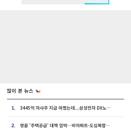
많이 본 뉴스
3445억 자사주 지급 마쳤는데...삼성전자 DX노조, 뒤늦은 '떼쓰기 집회'
1.
영끌 '주택공급' 대책 임박⋯비아파트·도심복합까지 총동원
2.