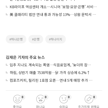
KB라이프 역삼센터 개소⋯시니어 ‘보험·요양·은행’ 서비스 원스톱 지원
美 클래리티 법안 연내 통과 가능성 13%…상원 문턱서 제동
#하나은행
#은행
#하나이지
김재은 기자의 주요 뉴스
입추 지나도 계속되는 폭염…식음료업계, ‘늦더위 잡기’ 전력 투구
하림, 상반기 매출 7538억원…닭 가격 상승에 6.2%↑
컴포즈커피, 필리핀 1호점 오픈…연내 5개 매장 추가 출점
0
0
0
0
좋아요
화나요
슬퍼요
추가취재 원해요