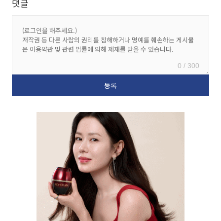
댓글
0 / 300