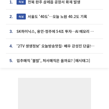
전북 완주 삼례읍 공장서 화재 발생
속보
1.
서울도 '40도'…오늘 노원 40.2도 기록
속보
2.
SK하이닉스, 용인·청주에 54조 투자…AI 메모리 생산기지 키운다
3.
'2TV 생생정보' 오늘방송맛집- 배우 강성진 단골! 쌀국수ㆍ푸팟퐁 커리 맛집 '블○○○'
4.
입추매직 '불발', 처서매직은 올까요? [해시태그]
5.