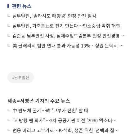
관련 뉴스
남부발전, '솔라시도 태양광' 현장 안전 점검
남부발전, 가축분뇨로 전기 만든다⋯탄소중립·악취 해결
김준동 남부발전 사장, 남제주빛드림본부 현장 안전경영 나서
美 클래리티 법안 연내 통과 가능성 13%…상원 문턱서 제동
#남부발전
세종=서병곤 기자의 주요 뉴스
中 반도체 굴기⋯韓 ‘고부가 전환’ 할 때
"지방행 땐 퇴사"⋯2차 공공기관 이전 '2030 엑소더스' 뇌관
범용 버리고 고부가로⋯K-석화, 생존 위한 '선택과 집중'