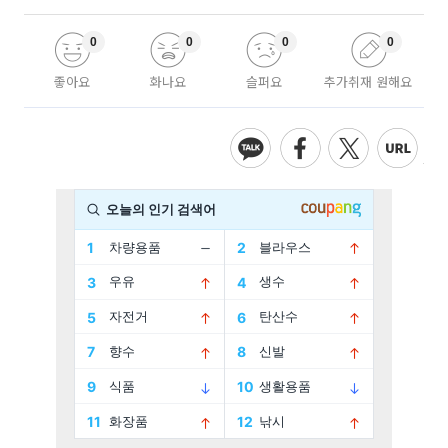
0
0
0
0
좋아요
화나요
슬퍼요
추가취재 원해요