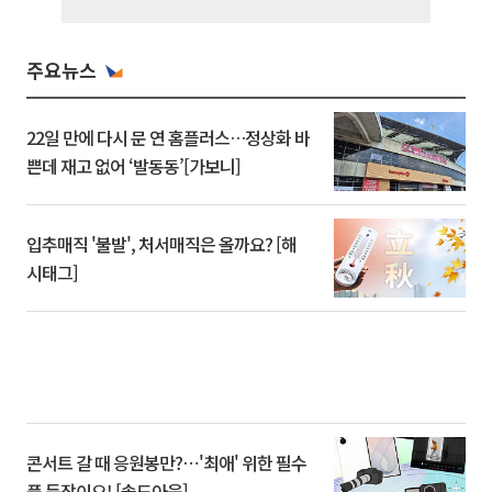
주요뉴스
22일 만에 다시 문 연 홈플러스…정상화 바
쁜데 재고 없어 ‘발동동’[가보니]
입추매직 '불발', 처서매직은 올까요? [해
시태그]
콘서트 갈 때 응원봉만?⋯'최애' 위한 필수
품 등장이오! [솔드아웃]