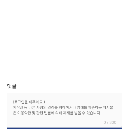
댓글
0 / 300