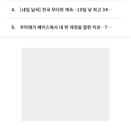
[내일 날씨] 전국 무더위 계속…10일 낮 최고 34도 육박
4.
추미애가 페이스북서 네 번 재정을 말한 이유…7700억 추경 열쇠는 도의회에
5.