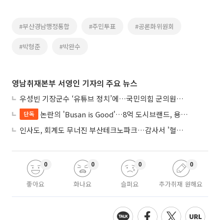
#부산경남행정통합
#주민투표
#공론화위원회
#박형준
#박완수
영남취재본부 서영인 기자의 주요 뉴스
우성빈 기장군수 ‘유튜브 정치’에…국민의힘 군의원들 집단 반발
논란의 'Busan is Good'…8억 도시브랜드, 용산 대통령실 CI 업체가 수행
단독
인사도, 회계도 무너진 부산테크노파크…감사서 '혈세 유용·인사 뒤집기' 적발
0
0
0
0
좋아요
화나요
슬퍼요
추가취재 원해요