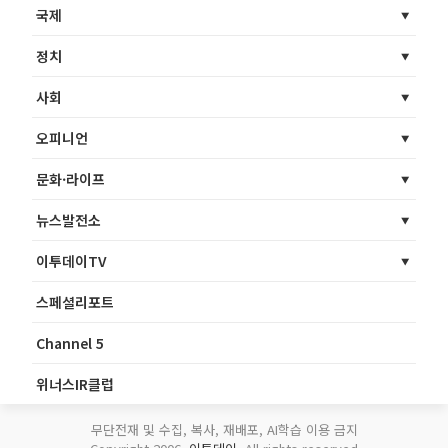
국제
정치
사회
오피니언
문화·라이프
뉴스발전소
이투데이TV
스페셜리포트
Channel 5
위너스IR클럽
무단전재 및 수집, 복사, 재배포, AI학습 이용 금지