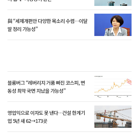
與 “세제개편안 다양한 목소리 수렴…이달
말 정리 가능성”
블룸버그 “레버리지 거품 빠진 코스피, 변
동성 최악 국면 지났을 가능성”
영업익으로 이자도 못 낸다…건설 한계기
업 5년 새 62→173곳