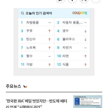
주요뉴스
‘한국판 IRA’ 베일 벗었지만…반도체·배터
리 업계 “시행령이 관건”