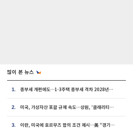
많이 본 뉴스
종부세 개편에도…1·3주택 종부세 격차 2028년부터 확대
1.
미국, 가상자산 포괄 규제 속도…상원, ‘클래리티법’ 9월 절차투표 추진
2.
이란, 미국에 호르무즈 합의 조건 제시…美 “경기 아직 안 끝나” [종합]
3.