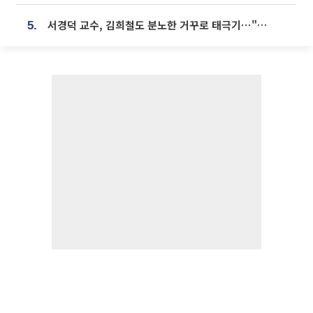
서경덕 교수, 김희철도 분노한 거꾸로 태극기⋯"엉터리는 아냐, 아쉬울 뿐"
5.