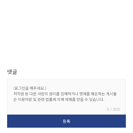
댓글
0 / 300