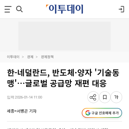
이투데이
경제
경제정책
한-네덜란드, 반도체·양자 '기술동
맹'⋯글로벌 공급망 재편 대응
입력 2026-01-14 11:00
세종=서병곤 기자
구글 선호매체 추가