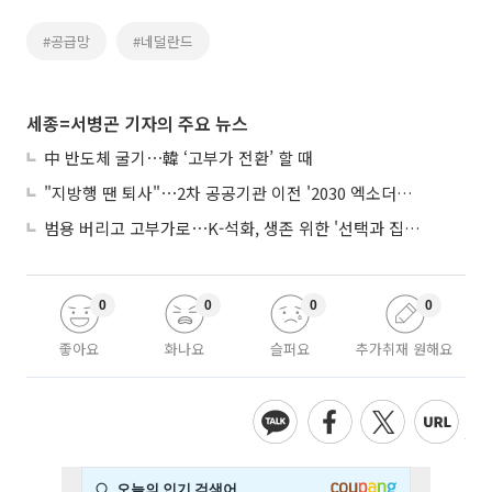
#공급망
#네덜란드
세종=서병곤 기자의 주요 뉴스
中 반도체 굴기⋯韓 ‘고부가 전환’ 할 때
"지방행 땐 퇴사"⋯2차 공공기관 이전 '2030 엑소더스' 뇌관
범용 버리고 고부가로⋯K-석화, 생존 위한 '선택과 집중'
0
0
0
0
좋아요
화나요
슬퍼요
추가취재 원해요