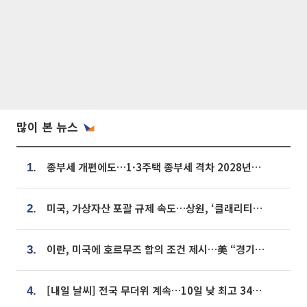
많이 본 뉴스
종부세 개편에도…1·3주택 종부세 격차 2028년부터 확대
1.
미국, 가상자산 포괄 규제 속도…상원, ‘클래리티법’ 9월 절차투표 추진
2.
이란, 미국에 호르무즈 합의 조건 제시…美 “경기 아직 안 끝나” [종합]
3.
[내일 날씨] 전국 무더위 계속…10일 낮 최고 34도 육박
4.