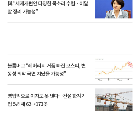
與 “세제개편안 다양한 목소리 수렴…이달
말 정리 가능성”
블룸버그 “레버리지 거품 빠진 코스피, 변
동성 최악 국면 지났을 가능성”
영업익으로 이자도 못 낸다…건설 한계기
업 5년 새 62→173곳