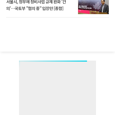
서울시, 정부에 정비사업 규제 완화 '건
의'⋯국토부 "협의 중" 입장만 [종합]