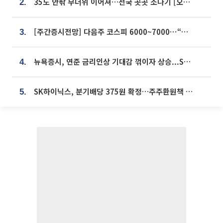
35도 안팎 무더위 이어져…전국 곳곳 소나기 [오늘 날씨]
2.
[주간증시전망] 다음주 코스피 6000~7000⋯“外人 수급은 정책이 변수”
3.
뉴욕증시, 연준 금리인상 기대감 꺾이자 상승...S&P500 사상 최고치 [종합]
4.
SK하이닉스, 분기배당 375원 확정…주주환원책 9월로 앞당겨 발표
5.