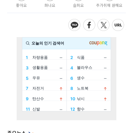
좋아요
화나요
슬퍼요
추가취재 원해요
주요뉴스