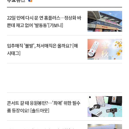
22일 만에 다시 문 연 홈플러스…정상화 바
쁜데 재고 없어 ‘발동동’[가보니]
입추매직 '불발', 처서매직은 올까요? [해
시태그]
콘서트 갈 때 응원봉만?⋯'최애' 위한 필수
품 등장이오! [솔드아웃]