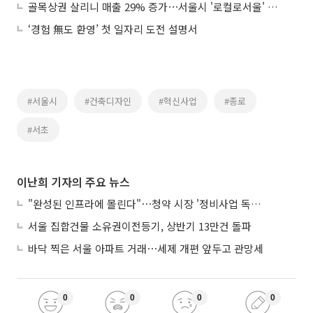
골목상권 살리니 매출 29% 증가⋯서울시 '로컬로서울' 브랜드 출범
‘경험 無도 환영’ 첫 일자리 도전 설명서
#서울시
#건축디자인
#혁신사업
#종로
#서초
이난희 기자의 주요 뉴스
"완성된 인프라에 몰린다"⋯청약 시장 '정비사업 독주' 42배 격차
서울 집합건물 소유권이전등기, 상반기 13만건 돌파
바닥 찍은 서울 아파트 거래⋯세제 개편 앞두고 관망세
0
0
0
0