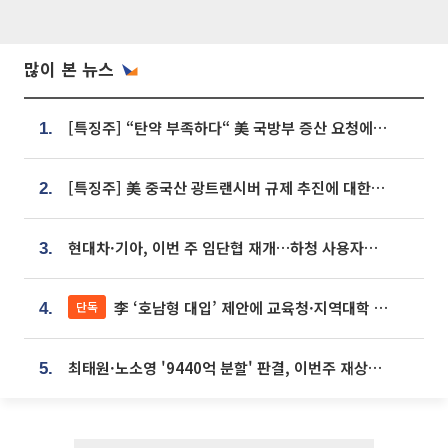
많이 본 뉴스
[특징주] “탄약 부족하다“ 美 국방부 증산 요청에⋯국내 방산주 급등세
1.
[특징주] 美 중국산 광트랜시버 규제 추진에 대한광통신 등 광통신株 강세
2.
현대차·기아, 이번 주 임단협 재개…하청 사용자성 재심도 ‘변수’
3.
李 ‘호남형 대입’ 제안에 교육청·지역대학 서·논술형 입시 연계 '착수'
단독
4.
최태원·노소영 '9440억 분할' 판결, 이번주 재상고 여부 주목
5.