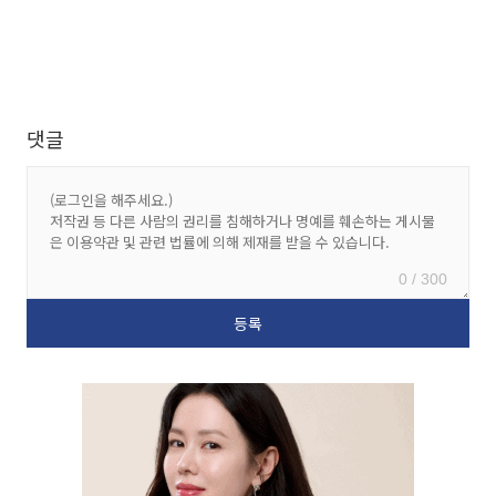
댓글
0 / 300