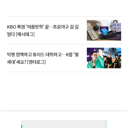
KBO 폭염 '여름방학' 끝…프로야구 갈 길
멀다 [해시태그]
빅뱅 컴백하고 튜이드 데뷔하고⋯K팝 '몇
세대'세요? [엔터로그]