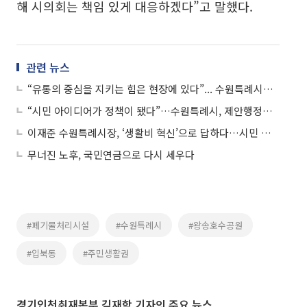
해 시의회는 책임 있게 대응하겠다”고 말했다.
관련 뉴스
“유통의 중심을 지키는 힘은 현장에 있다”... 수원특례시의회, 과실유통 안정화 동행 선언
“시민 아이디어가 정책이 됐다”…수원특례시, 제안행정으로 ‘2관왕’, 99.4점 압도적 1위
이재준 수원특례시장, ‘생활비 혁신’으로 답하다…시민 지갑부터 살린다
무너진 노후, 국민연금으로 다시 세우다
#폐기물처리시설
#수원특례시
#왕송호수공원
#입북동
#주민생활권
경기인천취재본부 김재학 기자의 주요 뉴스