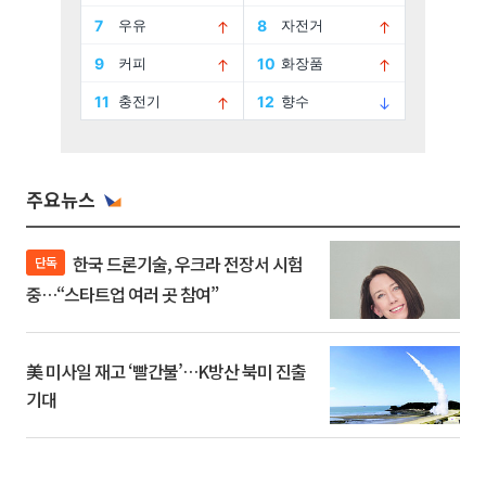
주요뉴스
한국 드론기술, 우크라 전장서 시험
단독
중…“스타트업 여러 곳 참여”
美 미사일 재고 ‘빨간불’…K방산 북미 진출
기대