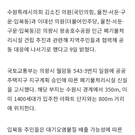
수원특례시의회 김소진 의원(국민의힘, 율천·서둔·구
운·입북동)과 이대선 의원(더불어민주당, 율천·서둔·
구운·입북동)은 의왕시 왕송호수공원 인근 폐기물처
리시설 건립 추진과 관련해 지역주민들과 협력해 공
동 대응에 나서기로 했다고 9일 밝혔다.
국토교통부는 의왕시 월암동 543-3번지 일원에 공공
주택지구 지구계획 승인에 따른 폐기물처리시설 신설
을 고시했다. 해당 부지는 수원시 경계에서 350m, 이
미 1400세대가 입주한 아파트 단지와는 800m 거리
에 위치한다.
입북동 주민들은 대기오염물질 배출 가능성에 따른