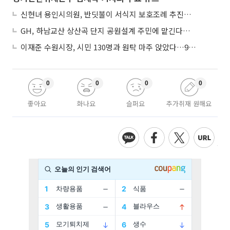
신현녀 용인시의원, 반딧불이 서식지 보호조례 추진…"개발과 생태 조화"
GH, 하남교산 상산곡 단지 공원설계 주민에 맡긴다…5만㎡ 녹지
이재준 수원시장, 시민 130명과 원탁 마주 앉았다…9월 비전선포 마지막 관문
0
0
0
0
좋아요
화나요
슬퍼요
추가취재 원해요