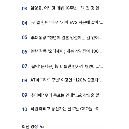
임영웅, 어느덧 데뷔 10주년⋯"가진 것 없던 시절, 내 앞엔 20명의 팬뿐"
03
'굿 윌 헌팅' 배우 "기아 EV2 덕분에 살아"…교통사고 후 안전성 극찬
04
05
李대통령 “청년이 결혼 망설이는 일 없어야...제도상 불이익 조사”
놀란 감독 '오디세이', 개봉 4일 만에 100만 돌파⋯'왕사남' 보다 빠르다
06
07
'불명' 문세윤, 故 터틀맨 빈자리 채웠다…'거북이' 눈물의 최종 우승
AT마드리드 ‘7번’ 이강인 “120% 쏟겠다”⋯시메오네 감독 “필요한 선수”
08
09
추미애 "우리 목표는 연대"…故 강일출 할머니 흉상 제막
직원 데리고 등산가는 글로벌 CEO들⋯이유 있었네
10
최신 영상