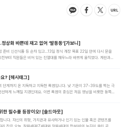
…정상화 바쁜데 재고 없어 ‘발동동’[가보니]
준비 신선식품 등 순차 입고…13일 정식 개장 목표 22일 만에 다시 문을
오전부터 직원들은 비어 있는 진열대를 채우느라 바쁘게 움직였다. 계란과
리를 잡기 시작했지만, 매장 곳곳엔 여전히 텅 빈 매대가 먼저 눈에 들어왔
까요? [해시태그]
’의 단계까지 온 지독하고 지독한 폭염입니다. 낮 기온이 37~39도를 찍는 극
 선선하게 느껴질 지경인데요. 이번 폭염의 중심은 처음 영남을 비롯한 동쪽
 북서풍이 산맥을 넘어 영남 쪽으로 내려오면서 뜨겁고 건조해졌는데요.
 위한 필수품 등장이오! [솔드아웃]
합니다. 자신의 취향, 가치관과 유사하거나 인기 있는 인물 혹은 콘텐츠를
'가 자리 잡은 오늘, 잘파세대(Z세대와 알파세대의 합성어)의 눈길이 쏠린 곳은