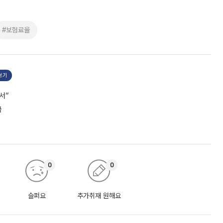
#보험료율
보기
서”
급
0
0
슬퍼요
추가취재 원해요