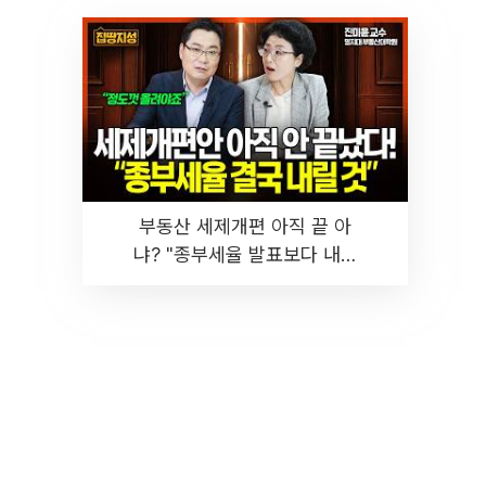
부동산 세제개편 아직 끝 아
냐? "종부세율 발표보다 내릴
것" 장기거주·양도세 전망 I 집
땅지성 I 김인만, 진미윤