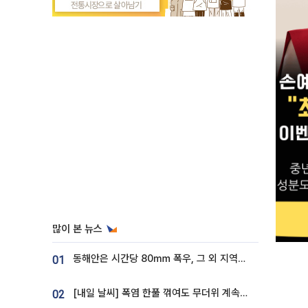
많이 본 뉴스
동해안은 시간당 80㎜ 폭우, 그 외 지역은 폭염…‘극과 극 날씨’
01
[내일 날씨] 폭염 한풀 꺾여도 무더위 계속⋯동해안 이틀 연속 비
02