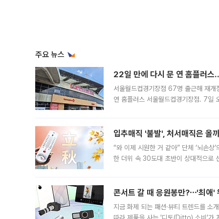
주요 뉴스
22일 만에 다시 문 연 홈플러스
서울월드컵경기장점 67명 출근해 재개점 
연 홈플러스 서울월드컵경기장점. 7일 
우유, 과일 같은 신선식품이 차근차근 자
입추매직 '불발', 처서매직은 올
“와 이제 시원한 거 같아” 단체 ‘뇌손상
한 더위 속 30도대 초반이 상대적으로
지역에 있었습니다. 7월 말에는 서풍과
콘서트 갈 때 응원봉만?⋯'최애'
지금 화제 되는 패션·뷰티 트렌드를 소개
따라 제품을 사는 '디토(Ditto) 소비