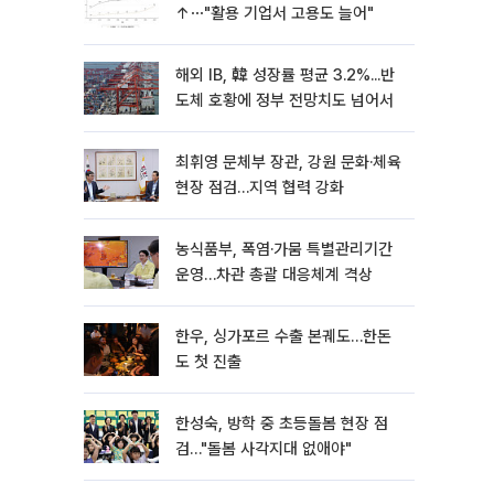
↑⋯"활용 기업서 고용도 늘어"
해외 IB, 韓 성장률 평균 3.2%...반
도체 호황에 정부 전망치도 넘어서
최휘영 문체부 장관, 강원 문화·체육
현장 점검…지역 협력 강화
농식품부, 폭염·가뭄 특별관리기간
운영…차관 총괄 대응체계 격상
한우, 싱가포르 수출 본궤도…한돈
도 첫 진출
한성숙, 방학 중 초등돌봄 현장 점
검…"돌봄 사각지대 없애야"