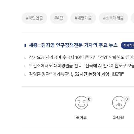
#국민연금
#A값
#재평가율
#소득대체율
세종=김지영 인구정책전문 기자의 주요 뉴스
자세히
장기요양 재가급여 수급자 10명 중 7명 “건강 악화해도 집에
보건소에서도 대학병원급 진료…전국에 AI 진료지원도구 보
김영훈 장관 "메가특구법, 52시간 논쟁이 과잉 대표돼"
0
0
좋아요
화나요