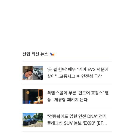
산업 최신 뉴스
'굿 윌 헌팅' 배우 "기아 EV2 덕분에
살아"…교통사고 후 안전성 극찬
폭염·스콜이 부른 ‘인도어 호캉스’ 열
풍…체류형 패키지 뜬다
"전동화에도 입힌 안전 DNA" 전기
플래그십 SUV 볼보 'EX90' [ET의
모빌리티]