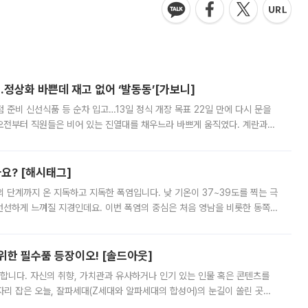
…정상화 바쁜데 재고 없어 ‘발동동’[가보니]
준비 신선식품 등 순차 입고…13일 정식 개장 목표 22일 만에 다시 문을
오전부터 직원들은 비어 있는 진열대를 채우느라 바쁘게 움직였다. 계란과
리를 잡기 시작했지만, 매장 곳곳엔 여전히 텅 빈 매대가 먼저 눈에 들어왔
까요? [해시태그]
’의 단계까지 온 지독하고 지독한 폭염입니다. 낮 기온이 37~39도를 찍는 극
 선선하게 느껴질 지경인데요. 이번 폭염의 중심은 처음 영남을 비롯한 동쪽
 북서풍이 산맥을 넘어 영남 쪽으로 내려오면서 뜨겁고 건조해졌는데요.
 위한 필수품 등장이오! [솔드아웃]
합니다. 자신의 취향, 가치관과 유사하거나 인기 있는 인물 혹은 콘텐츠를
'가 자리 잡은 오늘, 잘파세대(Z세대와 알파세대의 합성어)의 눈길이 쏠린 곳은
리는 공연장. 응원봉만큼이나 눈에 띄는 게 있습니다. 공연이 시작되기