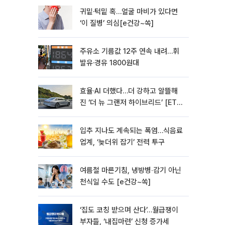
귀밑·턱밑 혹…얼굴 마비가 있다면
‘이 질병’ 의심[e건강~쏙]
주유소 기름값 12주 연속 내려…휘
발유·경유 1800원대
효율·AI 더했다…더 강하고 알뜰해
진 ‘더 뉴 그랜저 하이브리드’ [ET의
모빌리티]
입추 지나도 계속되는 폭염…식음료
업계, ‘늦더위 잡기’ 전력 투구
여름철 마른기침, 냉방병‧감기 아닌
천식일 수도 [e건강~쏙]
‘집도 코칭 받으며 산다’…월급쟁이
부자들, ‘내집마련’ 신청 증가세