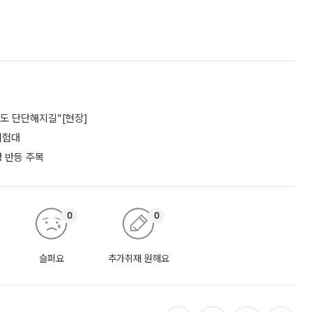
파도 단단해지길”[현장]
 시험대
성 반등 주목
0
0
슬퍼요
추가취재 원해요