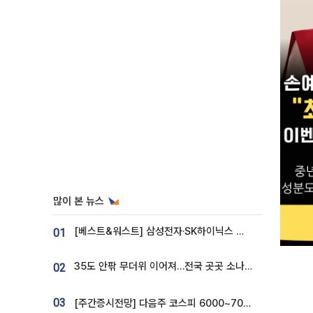
많이 본 뉴스
[베스트&워스트] 삼성전자·SK하이닉스 밀린 한 주…상상인증권은 85% 급등
01
35도 안팎 무더위 이어져…전국 곳곳 소나기 [오늘 날씨]
02
03
[주간증시전망] 다음주 코스피 6000~7000⋯“外人 수급은 정책이 변수”