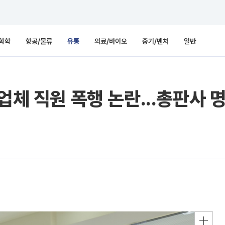
화학
항공/물류
유통
의료/바이오
중기/벤처
일반
업체 직원 폭행 논란...총판사 명