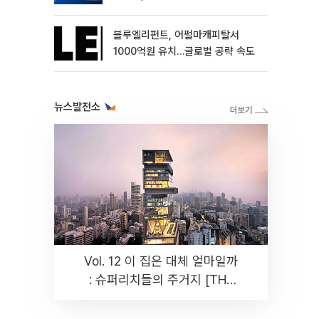
블루엘리펀트, 어펄마캐피탈서
1000억원 유치…글로벌 공략 속도
뉴스발전소
Vol. 12 이 집은 대체 얼마일까
: 슈퍼리치들의 주거지 [THE
RARE]