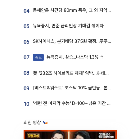
동해안은 시간당 80㎜ 폭우, 그 외 지역은 폭염…‘극과 극 날씨’
04
뉴욕증시, 연준 금리인상 기대감 꺾이자 상승...S&P500 사상 최고치 [종합]
05
SK하이닉스, 분기배당 375원 확정…주주환원책 9월로 앞당겨 발표
06
뉴욕증시, 상승...나스닥 1.3% ↑
07
속보
08
美 ‘232조 하이브리드 제재’ 임박…K-태양광, 불확실성 털고 날개 다나
[베스트&워스트] 코스닥 10% 급반등…본느, 최대주주 변경 기대에 270% 폭등
09
'개편 전 마지막 수능' D-100⋯남은 기간 성적 올릴 전략은
10
최신 영상