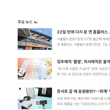
주요 뉴스
22일 만에 다시 문 연 홈플러스
서울월드컵경기장점 67명 출근해 재개점 
연 홈플러스 서울월드컵경기장점. 7일 
우유, 과일 같은 신선식품이 차근차근 자
입추매직 '불발', 처서매직은 올
“와 이제 시원한 거 같아” 단체 ‘뇌손상
한 더위 속 30도대 초반이 상대적으로
지역에 있었습니다. 7월 말에는 서풍과
콘서트 갈 때 응원봉만?⋯'최애'
지금 화제 되는 패션·뷰티 트렌드를 소개
따라 제품을 사는 '디토(Ditto) 소비
어디일까요? 아이돌 콘서트 시작을 기다