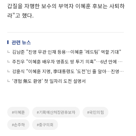
갑질을 자행한 보수의 부역자 이혜훈 후보는 사퇴하
라"고 했다.
관련 뉴스
김남준 "진영 무관 인재 등용⋯이혜훈 '레드팀' 역할 기대”
주진우 "이혜훈 배우자 영종도 땅 투기 의혹"…6년 만에 3배 차익
강훈식 "이혜훈 지명, 李대통령도 '도전'인 줄 알아…진영 넘는 시도"
‘경험 無도 환영’ 첫 일자리 도전 설명서
#이혜훈
#기획예산처장관후보자
#국민의힘
#손주하
#중구의회