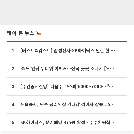
많이 본 뉴스
[베스트&워스트] 삼성전자·SK하이닉스 밀린 한 주…상상인증권은 85% 급등
1.
35도 안팎 무더위 이어져…전국 곳곳 소나기 [오늘 날씨]
2.
[주간증시전망] 다음주 코스피 6000~7000⋯“外人 수급은 정책이 변수”
3.
뉴욕증시, 연준 금리인상 기대감 꺾이자 상승...S&P500 사상 최고치 [종합]
4.
SK하이닉스, 분기배당 375원 확정…주주환원책 9월로 앞당겨 발표
5.