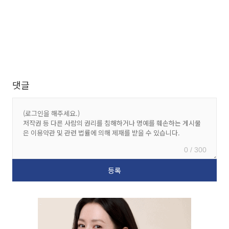
댓글
0 / 300