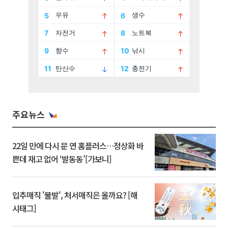
주요뉴스
22일 만에 다시 문 연 홈플러스…정상화 바
쁜데 재고 없어 ‘발동동’[가보니]
입추매직 '불발', 처서매직은 올까요? [해
시태그]