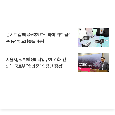
콘서트 갈 때 응원봉만?⋯'최애' 위한 필수
품 등장이오! [솔드아웃]
서울시, 정부에 정비사업 규제 완화 '건
의'⋯국토부 "협의 중" 입장만 [종합]