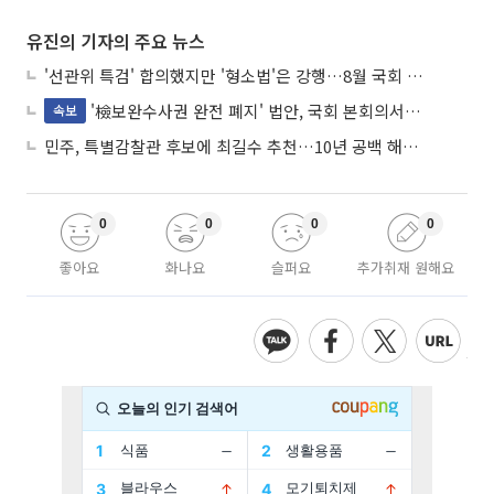
유진의 기자의 주요 뉴스
'선관위 특검' 합의했지만 '형소법'은 강행…8월 국회 '입법 2차전' 예고
'檢보완수사권 완전 폐지' 법안, 국회 본회의서 민주당 주도 통과
속보
민주, 특별감찰관 후보에 최길수 추천…10년 공백 해소 속도
0
0
0
0
좋아요
화나요
슬퍼요
추가취재 원해요