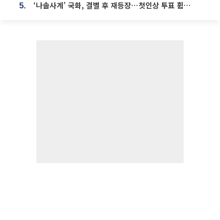
‘나솔사계’ 국화, 결별 후 재등장⋯첫인상 투표 휩쓸고 ‘인기녀’ 등극
5.