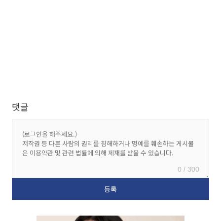
댓글
0 / 300