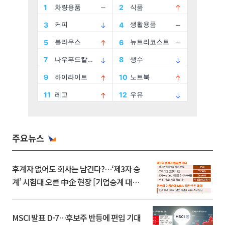
주요뉴스
후계자 없어도 회사는 남긴다?…‘제3자 승
계’ 시험대 오른 中企 현장 [기업승계 대전
환]
MSCI 발표 D-7…후보주 반등에 편입 기대