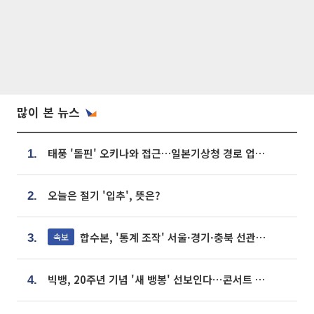
많이 본 뉴스
태풍 '돌핀' 오키나와 접근…일본기상청 경로 업데이트
1.
오늘은 절기 '입추', 뜻은?
2.
합수본, '통계 조작' 서울·경기·충북 선관위 등 추가 압수수색
속보
3.
빅뱅, 20주년 기념 '새 뱅봉' 선보인다⋯콘서트 앞두고 팝업 개최
4.