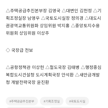
△주택공급추진본부장 김영국 △대변인 김헌정 △기
획조정실장 남영우 △국토도시실장 정의경 △대도시
권광역교통위원화 상임위원 박지홍 △중앙토지수용
위원회 상임위원 이상주
◇ 국장급 전보
△공항정책관 이상헌 △철도국장 김태병 △행정중심
복합도시건설청 도시계획국장 안석환 △새만금개발
청 개발전략국장 윤진환
#주택공급추진본부
#기획조정실
#국토도시실