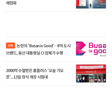
재점화
논란의 'Busan is Good'…8억 도시
단독
브랜드, 용산 대통령실 CI 업체가 수행
2000억 수혈받은 홈플러스 ‘오늘 가오
픈’...13일 정식 개장 시험대