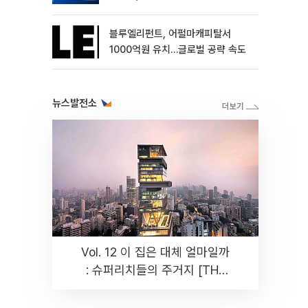
블루엘리펀트, 어펄마캐피탈서
1000억원 유치…글로벌 공략 속도
뉴스발전소
Vol. 12 이 집은 대체 얼마일까
: 슈퍼리치들의 주거지 [THE
RARE]