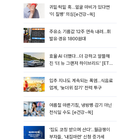
귀밑·턱밑 혹…얼굴 마비가 있다면
‘이 질병’ 의심[e건강~쏙]
주유소 기름값 12주 연속 내려…휘
발유·경유 1800원대
효율·AI 더했다…더 강하고 알뜰해
진 ‘더 뉴 그랜저 하이브리드’ [ET의
모빌리티]
입추 지나도 계속되는 폭염…식음료
업계, ‘늦더위 잡기’ 전력 투구
여름철 마른기침, 냉방병‧감기 아닌
천식일 수도 [e건강~쏙]
‘집도 코칭 받으며 산다’…월급쟁이
부자들, ‘내집마련’ 신청 증가세