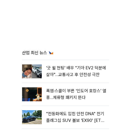
산업 최신 뉴스
'굿 윌 헌팅' 배우 "기아 EV2 덕분에
살아"…교통사고 후 안전성 극찬
폭염·스콜이 부른 ‘인도어 호캉스’ 열
풍…체류형 패키지 뜬다
"전동화에도 입힌 안전 DNA" 전기
플래그십 SUV 볼보 'EX90' [ET의
모빌리티]