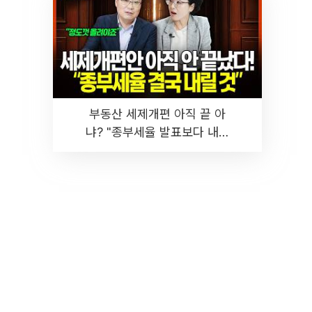
부동산 세제개편 아직 끝 아
냐? "종부세율 발표보다 내릴
것" 장기거주·양도세 전망 I 집
땅지성 I 김인만, 진미윤