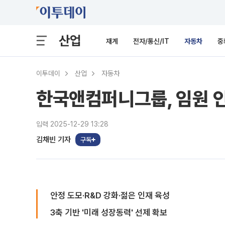
산업
재계
전자/통신/IT
자동차
중
이투데이
산업
자동차
한국앤컴퍼니그룹, 임원 인
입력 2025-12-29 13:28
김채빈 기자
구독
안정 도모·R&D 강화·젊은 인재 육성
3축 기반 '미래 성장동력' 선제 확보