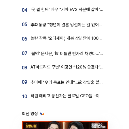
'굿 윌 헌팅' 배우 "기아 EV2 덕분에 살아"…교통사고 후 안전성 극찬
04
05
李대통령 “청년이 결혼 망설이는 일 없어야...제도상 불이익 조사”
놀란 감독 '오디세이', 개봉 4일 만에 100만 돌파⋯'왕사남' 보다 빠르다
06
07
'불명' 문세윤, 故 터틀맨 빈자리 채웠다…'거북이' 눈물의 최종 우승
AT마드리드 ‘7번’ 이강인 “120% 쏟겠다”⋯시메오네 감독 “필요한 선수”
08
09
추미애 "우리 목표는 연대"…故 강일출 할머니 흉상 제막
직원 데리고 등산가는 글로벌 CEO들⋯이유 있었네
10
최신 영상