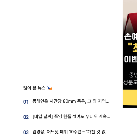
많이 본 뉴스
동해안은 시간당 80㎜ 폭우, 그 외 지역은 폭염…‘극과 극 날씨’
01
[내일 날씨] 폭염 한풀 꺾여도 무더위 계속⋯동해안 이틀 연속 비
02
임영웅, 어느덧 데뷔 10주년⋯"가진 것 없던 시절, 내 앞엔 20명의 팬뿐"
03