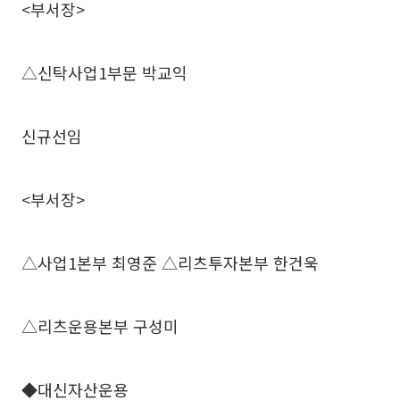
<부서장>
△신탁사업1부문 박교익
신규선임
<부서장>
△사업1본부 최영준 △리츠투자본부 한건욱
△리츠운용본부 구성미
◆대신자산운용