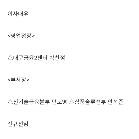
이사대우
<영업점장>
△대구금융2센터 박찬정
<부서장>
△신기술금융본부 편도영 △상품솔루션부 안석준
신규선임