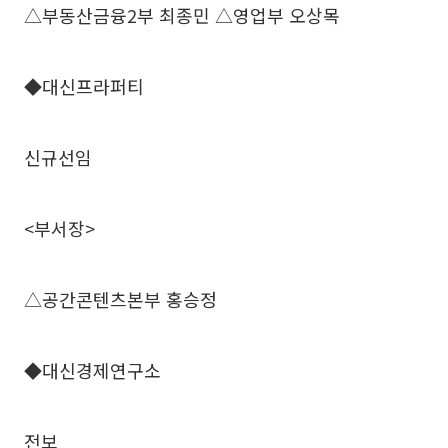
△부동산금융2부 최종민 △영업부 오상목
◆대신프라퍼티
신규선임
<부서장>
△공간콘텐츠본부 홍승정
◆대신경제연구소
전보