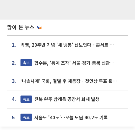
많이 본 뉴스
빅뱅, 20주년 기념 '새 뱅봉' 선보인다⋯콘서트 앞두고 팝업 개최
1.
합수본, '통계 조작' 서울·경기·충북 선관위 등 추가 압수수색
속보
2.
‘나솔사계’ 국화, 결별 후 재등장⋯첫인상 투표 휩쓸고 ‘인기녀’ 등극
3.
전북 완주 삼례읍 공장서 화재 발생
속보
4.
서울도 '40도'…오늘 노원 40.2도 기록
속보
5.