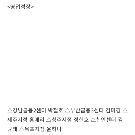
<영업점장>
△강남금융2센터 박철호 △부산금융3센터 김미경 △
제주지점 홍애리 △청주지점 정현호 △천안센터 김
균태 △목포지점 윤하나