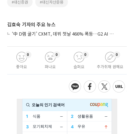
#대신증권
#대신자산운용
김효숙 기자의 주요 뉴스
‘中 D램 굴기’ CXMT, 데뷔 첫날 466% 폭등…G2 AI 패권 ‘쩐의 전쟁’
0
0
0
0
좋아요
화나요
슬퍼요
추가취재 원해요