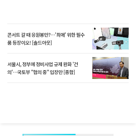
콘서트 갈 때 응원봉만?⋯'최애' 위한 필수
품 등장이오! [솔드아웃]
서울시, 정부에 정비사업 규제 완화 '건
의'⋯국토부 "협의 중" 입장만 [종합]