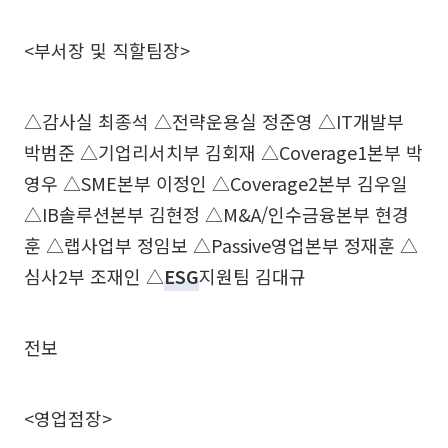
<부서장 및 직할팀장>
△감사실 최종석 △전략운용실 정준영 △IT개발부
박범준 △기업리서치부 김회재 △Coverage1본부 박
영우 △SME본부 이정인 △Coverage2본부 김우일
△IB솔루션본부 김현정 △M&A/인수금융본부 현경
훈 △랩사업부 정임보 △Passive영업본부 정재훈 △
심사2부 조재인 △
ESG
지원팀 김대규
전보
<영업점장>