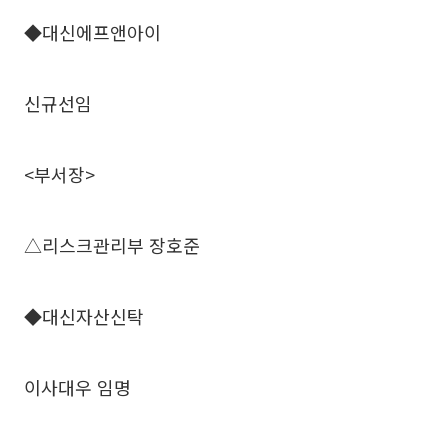
◆대신에프앤아이
신규선임
<부서장>
△리스크관리부 장호준
◆대신자산신탁
이사대우 임명