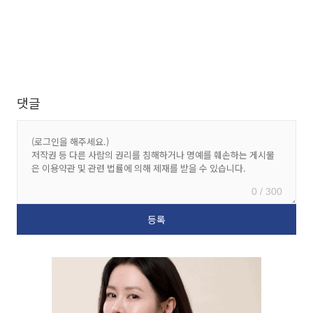
댓글
0 / 300