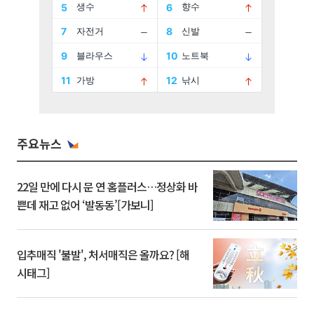
주요뉴스
22일 만에 다시 문 연 홈플러스…정상화 바
쁜데 재고 없어 ‘발동동’[가보니]
입추매직 '불발', 처서매직은 올까요? [해
시태그]