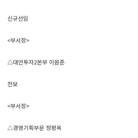
신규선임
<부서장>
△대안투자2본부 이원준
전보
<부서장>
△경영기획부문 정평옥