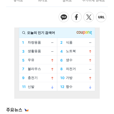
좋아요
화나요
슬퍼요
추가취재 원해요
주요뉴스