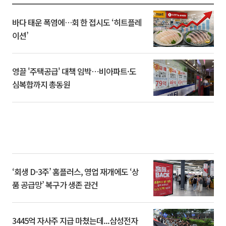
바다 태운 폭염에…회 한 접시도 ‘히트플레
이션’
영끌 '주택공급' 대책 임박⋯비아파트·도
심복합까지 총동원
‘회생 D-3주’ 홈플러스, 영업 재개에도 ‘상
품 공급망’ 복구가 생존 관건
3445억 자사주 지급 마쳤는데...삼성전자