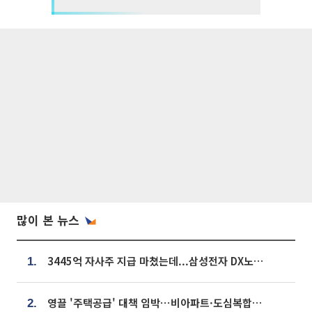
많이 본 뉴스
3445억 자사주 지급 마쳤는데...삼성전자 DX노조, 뒤늦은 '떼쓰기 집회'
1.
영끌 '주택공급' 대책 임박⋯비아파트·도심복합까지 총동원
2.