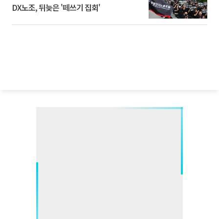
DX노조, 뒤늦은 '떼쓰기 집회'