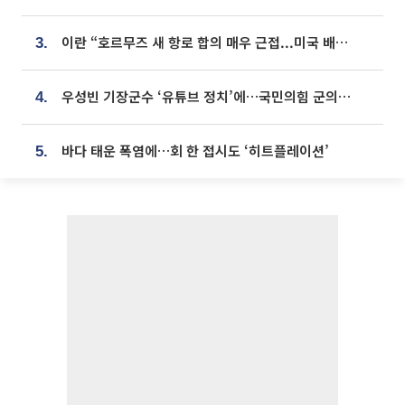
이란 “호르무즈 새 항로 합의 매우 근접...미국 배상 먼저”
3.
우성빈 기장군수 ‘유튜브 정치’에…국민의힘 군의원들 집단 반발
4.
바다 태운 폭염에…회 한 접시도 ‘히트플레이션’
5.