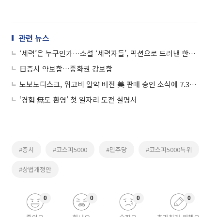
관련 뉴스
‘세력’은 누구인가…소설 ‘세력자들’, 픽션으로 드러낸 한국 증시의 민낯
日증시 약보합…중화권 강보합
노보노디스크, 위고비 알약 버전 美 판매 승인 소식에 7.3%↑
‘경험 無도 환영’ 첫 일자리 도전 설명서
#증시
#코스피5000
#민주당
#코스피5000특위
#상법개정안
0
0
0
0