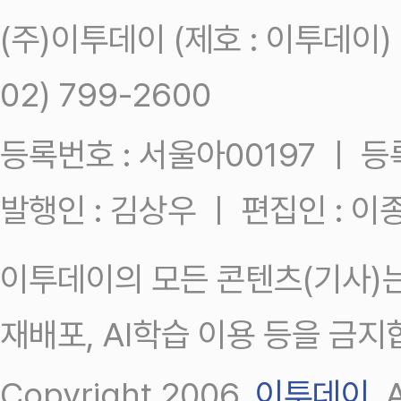
(주)이투데이 (제호 : 이투데이
02) 799-2600
등록번호 : 서울아00197 ㅣ 등록일
발행인 : 김상우 ㅣ 편집인 : 
이투데이의 모든 콘텐츠(기사)는
재배포, AI학습 이용 등을 금지
Copyright 2006.
이투데이
.