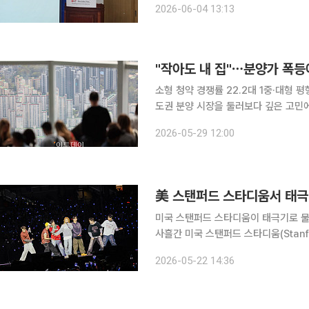
2026-06-04 13:13
"작아도 내 집"⋯분양가 폭등
소형 청약 경쟁률 22.2대 1중·대형 평형 대비 4.5배 결혼 1년 차 신혼부
도권 분양 시장을 둘러보다 깊은 고민에
리는 전용면적 84㎡(34평형) 청약
2026-05-29 12:00
다. A 씨는 "경기도 외곽조차 전용면적
美 스탠퍼드 스타디움서 태극
미국 스탠퍼드 스타디움이 태극기로 물들었다. 그룹 방탄소년단은 16~17일과 19
사흘간 미국 스탠퍼드 스타디움(Stanfo
(BTS WORLD TOUR ‘ARIRANG’
2026-05-22 14:36
1921년 개장한 이곳에서 콘