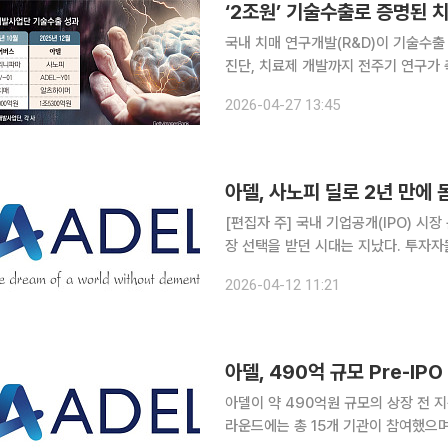
‘2조원’ 기술수출로 증명된 
국내 치매 연구개발(R&D)이 기술수출
진단, 치료제 개발까지 전주기 연구가
결됐고 산업화 가능성도 점차 높아지는 분위기다. 치매극복연구개발사업단은 2
2026-04-27 13:45
라자 서울에서 ‘치매극복연구개발사업 2
[편집자 주] 국내 기업공개(IPO) 시
장 선택을 받던 시대는 지났다. 투자
살핀다. 상장을 추진하는 기업들은 거
2026-04-12 11:21
섰다. 본지는 상장을 앞둔 기업의 기술
아델, 490억 규모 Pre-I
아델이 약 490억원 규모의 상장 전 지분
라운드에는 총 15개 기관이 참여했으며