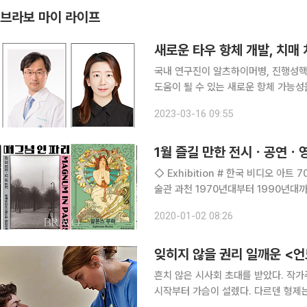
브라보 마이 라이프
새로운 타우 항체 개발, 치매
국내 연구진이 알츠하이머병, 진행성핵
도움이 될 수 있는 새로운 항체 가능성을 확인해 주목받고 
서울아산병원 연구진과 함께 단일 클론 항
2023-03-16 09:55
로 명명된 항체는 특히 타우병증의 발
1월 즐길 만한 전시ㆍ공연ㆍ
◇ Exhibition # 한국 비디오 아트 7090: 시간 이미지 장치 일정 5월 31일까지 장소 국립현대미
술관 과천 1970년대부터 1990년대
장치’를 부제로 하는 이번 기획전은 국내
2020-01-02 08:26
성, 행위, 과정의 개념을 실험한 1
잊히지 않을 권리 일깨운 <언
흔치 않은 시사회 초대를 받았다. 작
시작부터 가슴이 설렜다. 다르덴 형제