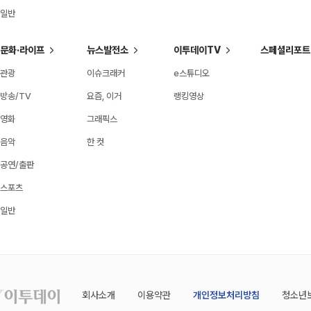
일반
문화·라이프
뉴스발전소
이투데이TV
스페셜리포트
관광
이슈크래커
e스튜디오
방송/TV
요즘, 이거
랭킹영상
영화
그래픽스
음악
한 컷
공연/출판
스포츠
일반
회사소개
이용약관
개인정보처리방침
청소년