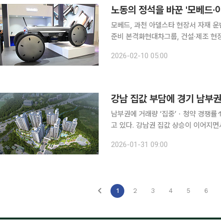
모베드, 과천 아델스타 현장서 자재 
준비 본격화현대차그룹, 건설·제조 현장서 노동 대체 기술 
공지능(AI)이 판단을 보조하는 ‘포스트
2026-02-10 05:00
로봇과의 협업을 통해 고위험·고강도 
강남 집값 부담에 경기 남부권 
남부권에 거래량 ‘집중’ㆍ청약 경쟁률↑ 용인·성남·하남 등 경기 남부권 아파트 시장이 강세를
고 있다. 강남권 집값 상승이 이어지
풀이된다. 31일 부동산R114에 따르면 26일 기준 경기 남부권 아파트 매매가격은 전년 동월 대비
2026-01-31 09:00
과천시 14.65%, 하남시 10.06%, 성
1
2
3
4
5
6