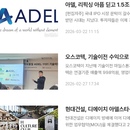
[편집자주] 국내 IPO 시장 문턱이 
받던 시대는 지났다. 투자자들은 이제 
장을 추진하는 기업들은 거시경제 불확
2026-03-22 11:15
는 상장을 앞둔 기업의 기술 경쟁력과
오스코텍, 기술이전 수익으로
오스코텍이 지난해 기술이전 마일스톤과 
텍은 연결기준 매출액 998억원, 영업
(340억760만원) 대비 193.5% 증가했고 영업
2026-02-27 17:34
치료제 ‘렉라자’(성분명 레이저티닙)’
현대건설, 디에이치 아델스타·
현대건설은 디에이치 방배에 이어 디에이
위한 업무협약(MOU)을 체결했다고 2