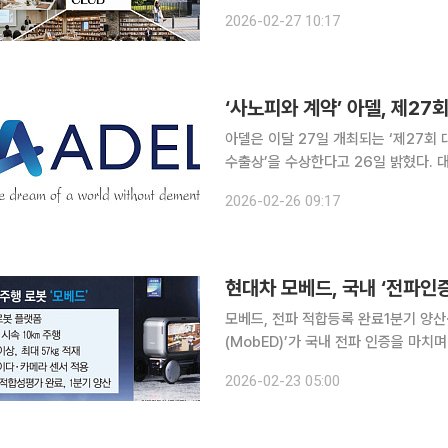
지원하는 주거 서비스를 본격 확대하겠다는 취지다. H 컬처클럽은 단지 
2026-02-27 10:17
을 반영한 맞춤형 운영 체계를 적용한다
‘사노피와 계약’ 아델, 제2
아델은 이달 27일 개최되는 ‘제27회
수출상’을 수상한다고 26일 밝혔다. 대한민국신약개발상은 국내 바이오헬스 산업 발전과 신약 연구
개발 촉진을 위해 제정된 상이다. 이번 
2026-02-26 09:17
가치와 글로벌 제약사 사노피와의 기
현대차 모베드, 국내 ‘전파인
모베드, 전파 적합등록 완료1분기 양산·현장 투입 본격화 현대
(MobED)’가 국내 전파 인증을 마
을 넘었다는 평가다. 1분기 양산이 
2026-02-23 05:00
사업화 단계