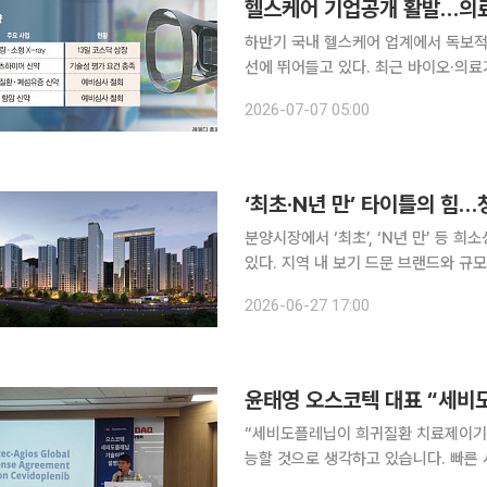
헬스케어 기업공개 활발…의료
하반기 국내 헬스케어 업계에서 독보적인
선에 뛰어들고 있다. 최근 바이오·의료
화된 원천기술과 대규모 기술수출 성과로 무
2026-07-07 05:00
어 업계에 따르면 의료용 엑스레이(X-r
‘최초·N년 만’ 타이틀의 힘
분양시장에서 ‘최초’, ‘N년 만’ 등
있다. 지역 내 보기 드문 브랜드와 규
기대감이 반영된 결과로 풀이된다. 27일 한국부동산원 청약홈에 따르면 지난해 8월 경기 과천시 주
2026-06-27 17:00
암동에서 분양한 ‘디에이치 아델스타’는
“세비도플레닙이 희귀질환 치료제이기 
능할 것으로 생각하고 있습니다. 빠른
것으로 기대하고 있습니다.” 윤태영 오스코텍 대표는 4일 서울 여의도 한국거래소에서 열린 기술이