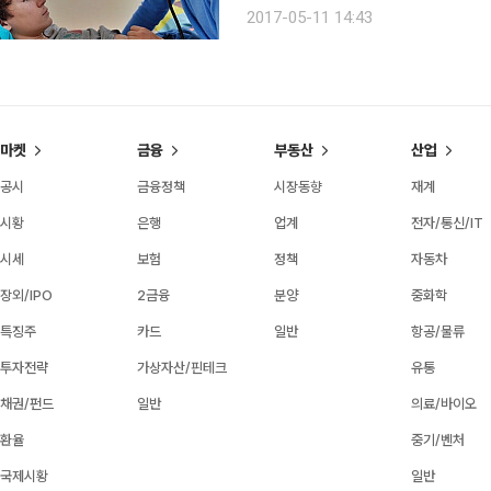
거머쥔 그야말로 칸의 황제라 할만하다
2017-05-11 14:43
상한 감독은 그들이 출품하지 않은 것에
마켓
금융
부동산
산업
공시
금융정책
시장동향
재계
시황
은행
업계
전자/통신/IT
시세
보험
정책
자동차
장외/IPO
2금융
분양
중화학
특징주
카드
일반
항공/물류
투자전략
가상자산/핀테크
유통
채권/펀드
일반
의료/바이오
환율
중기/벤처
국제시황
일반