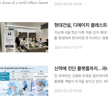
억원의 투자금을 확보했다. 이번 투자는 △스톤브릿지벤처스 △유안타인베스트먼트 △스틱벤처스
2026-04-09 09:06
△스마일게이트인베스트먼트 △민트벤처
현대건설, 디에이치 클래스트·
지난해 9월 첫선 이후 적용 단지 확대 현대건설이 입주민 전용 주거서비스 ‘H 컬처클럽’ 적용 단지
를 확대하며 프리미엄 주거서비스 경쟁력 강화에 나섰다. 7일 현대건
난해 9월 선보인 이후 6개월 만에 적
2026-04-07 13:19
등 주요 사업지에서도 도입을 위한 업
신약에 진단 플랫폼까지…국내
전 세계적인 고령화 추세로 알츠하이머
플랫폼 개발이 두각을 보이고 있다. 
‘키썬라’(성분명 도나네맙)등 글로벌
2026-03-23 05:00
오고 있는 만큼 업계의 개발 경쟁이 치