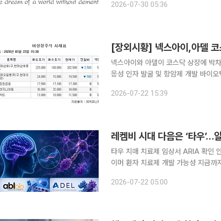
2026-07-30 05:36
섰다. 본지는 상장을 앞둔 기업의 기술
[장외시황] 넥스아이,아델 
넥스아이와 아델이 코스닥 상장에 박차를 가하고 있다. 22일 금융투
응성 인자 발굴 및 항암제 개발 바이오
를 제출했다. 상장주관사는 한국투자증권이다. 퇴행성뇌질환 신약개발 기업 아델(
2026-07-22 15:39
상장을 위한 예비심사청구서를 제출했
레켐비 시대 다음은 ‘타우’…
타우 치매 치료제 임상서 ARIA 확
이머 환자 치료제 개발 가능성 지금까지는 뇌 속 아밀로이드베타(Aβ)를 제거하는 치료제가 개발을
주도했지만 최근 타우(Tau) 단백질
2026-07-22 05:00
하면서 시장에 지각 변동이 예상된다.