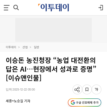
이투데이
산업
일반
이승돈 농진청장 “농업 대전환의
답은 AI…현장에서 성과로 증명”
[이슈앤인물]
입력 2025-12-22 05:00
세종=노승길 기자
구글 선호매체 추가