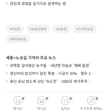
관심과 경험을 일거리로 설계하는 법
#이승돈
#농촌진흥청
#AI농업
#스마트농업
#데이터농업
세종=노승길 기자의 주요 뉴스
양파밭 갈아엎은 농가들…내년엔 마늘로 ‘재배 쏠림’
생산부터 밥상까지 덮친 폭염…시금치 43%ㆍ열무 28% 급등
용인·호남 반도체 산단 ‘속도전’…1600조 메가투자 이행 총력
0
0
0
0
좋아요
화나요
슬퍼요
추가취재 원해요