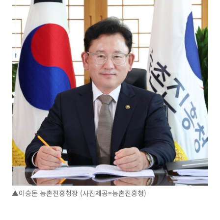
▲이승돈 농촌진흥청장 (사진제공=농촌진흥청)