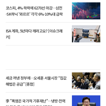
코스피, 4% 하락에 6270선 마감…삼전
·SK하닉 '와르르' 각각 6%·10%대 급락
ISA 계좌, 5년마다 깨라고요? [이슈크래
커]
세금 꺼낸 정부에…오세훈 서울시장 “집값
해법은 공급” [종합]
李 "폭염은 국가적 기후재난"…냉방·전력