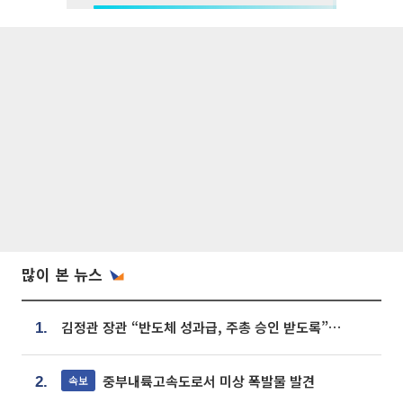
많이 본 뉴스
김정관 장관 “반도체 성과급, 주총 승인 받도록”…상법·자본시장법 개정 시사
1.
중부내륙고속도로서 미상 폭발물 발견
속보
2.