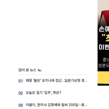
많이 본 뉴스
태풍 '돌핀' 오키나와 접근…일본기상청 경로 업데이트
01
오늘은 절기 '입추', 뜻은?
02
아옳이, 한의사 김형배와 벌써 200일⋯꽃다발 들고 "프러포즈 아냐"
03