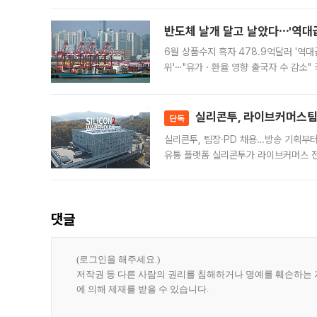
가된다. 블룸버그통신에 따르면 딥시크는
반도체 날개 달고 날았다⋯'역대급
6월 상품수지 흑자 478.9억달러 '역대
위'⋯"유가ㆍ환율 영향 출국자 수 감소" 
급 수출 호조가 매달 이어지면서 6월 
대 기
실리콘투, 라이브커머스팀 
단독
실리콘투, 팀장·PD 채용…방송 기획부
유통 플랫폼 실리콘투가 라이브커머스 전
나섰다. 국내 화장품을 해외 유통망에 공
댓글