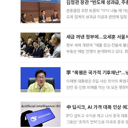
김정관 장관 “반도체 성과급, 
관훈클럽 초청 토론회 “이익 나눌 때 아
도체 업계의 성과급 지급과 관련해 일정
최근 상법·자본시장법 개정으로 기업 지
세금 꺼낸 정부에…오세훈 서울시장
정부 세제 개편에 “매물 잠김·전월세 불
부동산 해법 전쟁이 본격화하고 있다. 
드를 꺼내자 서울시는 전·월세 부담만 
李 "폭염은 국가적 기후재난"…냉
이재명 대통령은 6일 사상 최악의 폭염
안전 등 인명 피해를 막는 데 모든 행
인프라 확충 계획을 내년도 예산안에 반
中 딥시크, AI 가격 대폭 인상 
IPO 앞두고 수익성 제고 나서 중국 대표
그동안 ‘초저가 전략’으로 미국과 중국