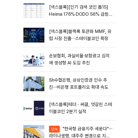
[넥스블록][인기 검색 코인 톱15]
Heima 176%·DODO 56% 급등…
대형주 속 고변동 알트 부각
[넥스블록]블랙록 토큰화 MMF, 유
럽 시장 진출∙∙∙스테이블코인 확장
손보협회, 과실비율·보험광고 심의
에 생성형 AI 도입 추진
Sh수협은행, 상상인증권 인수 추
진⋯비은행 포트폴리오 확대 속도
[넥스블록]테더ㆍ써클, 엇갈린 스테
이블코인 2분기 실적
"한국형 금융지주 세운다"⋯
단독
라이나생명, 대주주 변경으로 지주