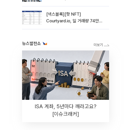
사 전환 첫발
[넥스블록][핫 NFT]
Courtyard.io, 일 거래량 74만
5040달러… 바닥가 5달러
뉴스발전소
ISA 계좌, 5년마다 깨라고요?
[이슈크래커]