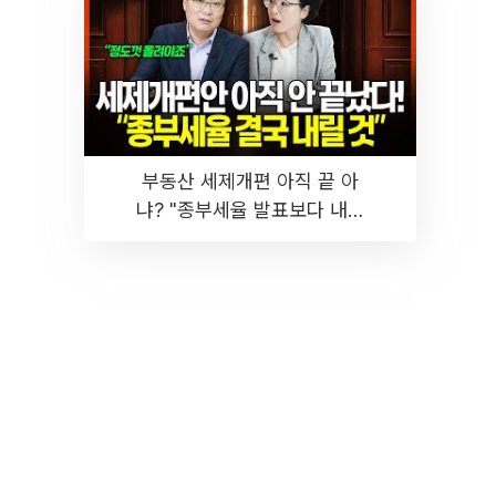
부동산 세제개편 아직 끝 아
냐? "종부세율 발표보다 내릴
것" 장기거주·양도세 전망 I 집
땅지성 I 김인만, 진미윤