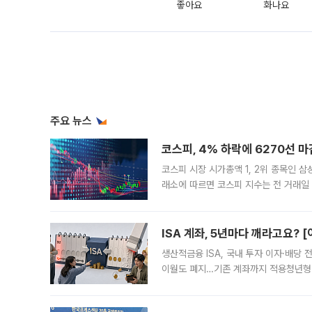
좋아요
화나요
주요 뉴스
코스피, 4% 하락에 6270선 마
코스피 시장 시가총액 1, 2위 종목인 
래소에 따르면 코스피 지수는 전 거래일 대
1.81% 내린 6478.75에 출발한 코
다. 이날 오전
ISA 계좌, 5년마다 깨라고요? 
생산적금융 ISA, 국내 투자 이자·배당
이월도 폐지…기존 계좌까지 적용청년형 
는 5년마다 계좌를 해지하라는 건가요?”
편을