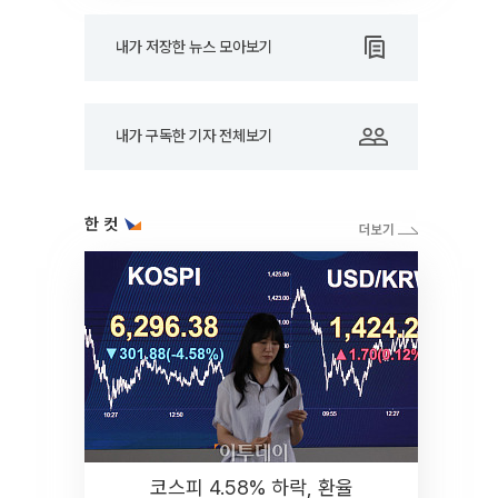
내가 저장한 뉴스 모아보기
내가 구독한 기자 전체보기
한 컷
코스피 4.58% 하락, 환율