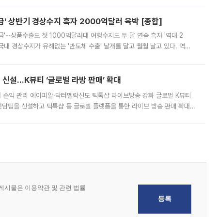
 이날 공지를 통해 구체적인 인상 폭은 공개하지 않았지만 상당한 수
' 상반기 경상수지 흑자 2000억달러 육박 [종합]
급'⋯상품수출도 첫 1000억달러대 여행수지도 두 달 연속 흑자 '역대 2
국내 경상수지가 유례없는 '반도체 수출' 날개를 달고 훨훨 날고 있다. 역대
경상수지 뿐 아니라 상반기 경상수지 흑자도 2000억달러에 근접하며 사상 최
신설…K뷰티 ‘글로벌 라방 판매’ 확대
터 손익 관리 에이피알·닥터멜락신도 틱톡샵 라이브방송 강화 글로벌 K뷰티
담팀을 신설하고 틱톡샵 등 글로벌 플랫폼을 통한 라이브 방송 판매 확대에
급하는 데서 한발 더 나아가 방송 기획과 상품 구성, 출연자 섭외, 손익