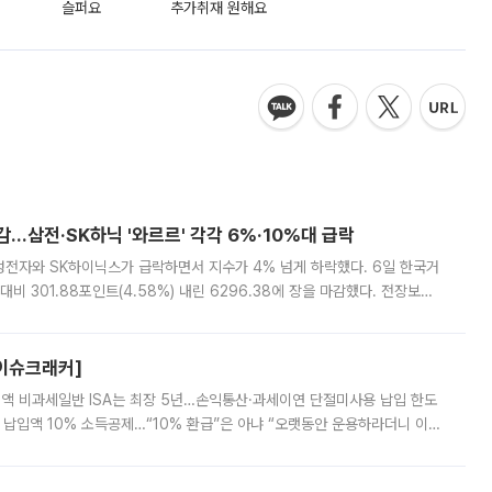
슬퍼요
추가취재 원해요
감…삼전·SK하닉 '와르르' 각각 6%·10%대 급락
삼성전자와 SK하이닉스가 급락하면서 지수가 4% 넘게 하락했다. 6일 한국거
비 301.88포인트(4.58%) 내린 6296.38에 장을 마감했다. 전장보다
스피는 장중 한때 6550.94까지 오르기도 했으나 6238.32까지 밀리기도 했
[이슈크래커]
 전액 비과세일반 ISA는 최장 5년…손익통산·과세이연 단절미사용 납입 한도
납입액 10% 소득공제…“10% 환급”은 아냐 “오랫동안 운용하라더니 이제
 ‘만능 절세 통장’으로 불리는 개인종합자산관리계좌(ISA)가 두 갈래로 개