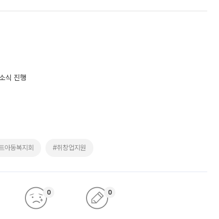
개소식 진행
트아동복지회
#취창업지원
0
0