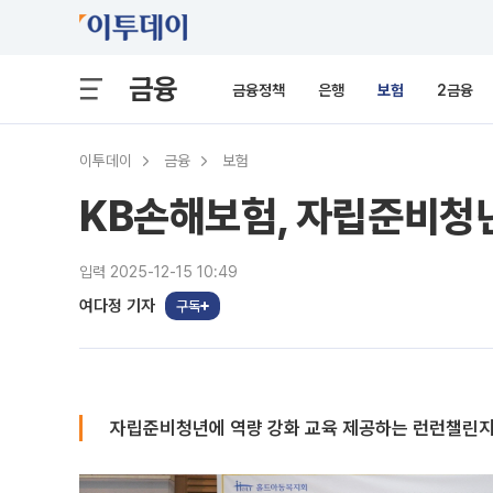
금융
금융정책
은행
보험
2금융
이투데이
금융
보험
KB손해보험, 자립준비청년
입력 2025-12-15 10:49
여다정 기자
구독
자립준비청년에 역량 강화 교육 제공하는 런런챌린지…