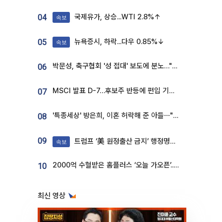
국제유가, 상승...WTI 2.8%↑
04
속보
뉴욕증시, 하락...다우 0.85%↓
05
속보
박문성, 축구협회 '성 접대' 보도에 분노…"다 말아먹으려고 작정했나"
06
MSCI 발표 D-7…후보주 반등에 편입 기대 재점화
07
'특종세상' 방은희, 이혼 허락해 준 아들⋯"너무 잘 커줬다" 오열
08
09
트럼프 ‘美 원정출산 금지’ 행정명령 서명
속보
2000억 수혈받은 홈플러스 ‘오늘 가오픈’...13일 정식 개장 시험대
10
최신 영상