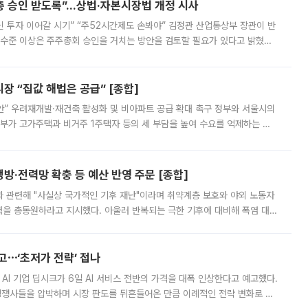
주총 승인 받도록”…상법·자본시장법 개정 시사
닌 투자 이어갈 시기” “주52시간제도 손봐야” 김정관 산업통상부 장관이 반
 수준 이상은 주주총회 승인을 거치는 방안을 검토할 필요가 있다고 밝혔다.
배구조와 주주권 강화 논의가 이어지는 가운데, 핵심 연구인력에 대한
 “집값 해법은 공급” [종합]
안” 우려재개발·재건축 활성화 및 비아파트 공급 확대 촉구 정부와 서울시의
정부가 고가주택과 비거주 1주택자 등의 세 부담을 높여 수요를 억제하는 카
키울 것이라며 세금이 아닌 공급이 근본적인 처방이라고 전면 반박했다.
방·전력망 확충 등 예산 반영 주문 [종합]
과 관련해 "사실상 국가적인 기후 재난"이라며 취약계층 보호와 야외 노동자
정력을 총동원하라고 지시했다. 아울러 반복되는 극한 기후에 대비해 폭염 대응
영하는 방안도 검토하라고 주문했다. 이 대통령은 이날 폭염·가뭄 대
예고⋯‘초저가 전략’ 접나
 AI 기업 딥시크가 6일 AI 서비스 전반의 가격을 대폭 인상한다고 예고했다.
 경쟁사들을 압박하며 시장 판도를 뒤흔들어온 만큼 이례적인 전략 변화로 평