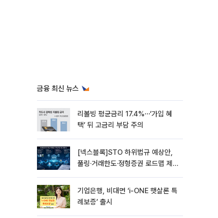
금융 최신 뉴스
리볼빙 평균금리 17.4%⋯‘가입 혜
택’ 뒤 고금리 부담 주의
[넥스블록]STO 하위법규 예상안,
풀링·거래한도·정형증권 로드맵 제
시
기업은행, 비대면 ‘i-ONE 햇살론 특
례보증’ 출시