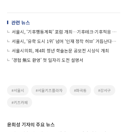
관련 뉴스
서울시, ‘기후행동계획’ 포럼 개최…기후테크·기후적응 대책 논의
서울시, ‘유학 도시 1위’ 넘어 ‘인재 정착 허브’ 거듭난다…“비자·규제 문턱 낮춰야”
서울시의회, 제4회 청년 학술논문 공모전 시상식 개최
‘경험 無도 환영’ 첫 일자리 도전 설명서
#서울시
#서울키즈플라자
#화곡동
#강서구
#키즈카페
윤희성 기자의 주요 뉴스