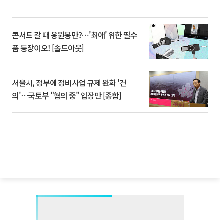
콘서트 갈 때 응원봉만?⋯'최애' 위한 필수
품 등장이오! [솔드아웃]
서울시, 정부에 정비사업 규제 완화 '건
의'⋯국토부 "협의 중" 입장만 [종합]