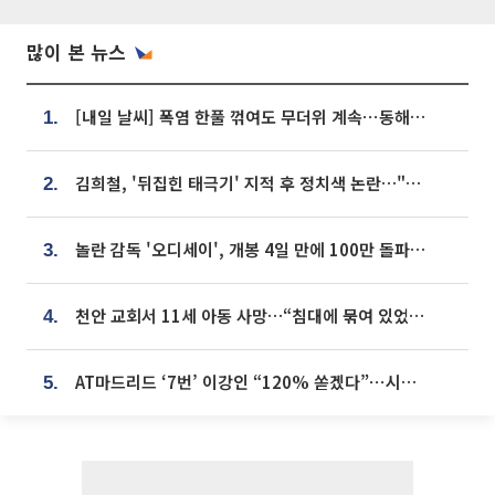
많이 본 뉴스
[내일 날씨] 폭염 한풀 꺾여도 무더위 계속⋯동해안 이틀 연속 비
1.
김희철, '뒤집힌 태극기' 지적 후 정치색 논란…"좌우 떠나 우리나라 국기"
2.
놀란 감독 '오디세이', 개봉 4일 만에 100만 돌파⋯'왕사남' 보다 빠르다
3.
천안 교회서 11세 아동 사망…“침대에 묶여 있었다” 진술 확보
4.
AT마드리드 ‘7번’ 이강인 “120% 쏟겠다”⋯시메오네 감독 “필요한 선수”
5.