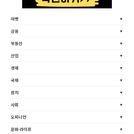
마켓
금융
부동산
산업
경제
국제
정치
사회
오피니언
문화·라이프