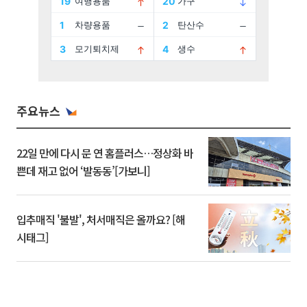
주요뉴스
22일 만에 다시 문 연 홈플러스…정상화 바
쁜데 재고 없어 ‘발동동’[가보니]
입추매직 '불발', 처서매직은 올까요? [해
시태그]