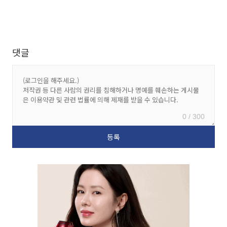
댓글
0 / 300