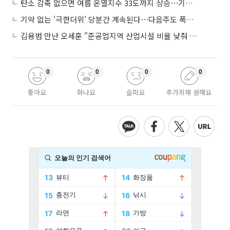
탄소 감축 없으면 여름 온열지수 33도까지 상승⋯기상청, 2100년 미래전망
기약 없는 '극한더위' 당분간 계속된다⋯다음주도 폭염·열대야 지속
김용범 만난 오세훈 "준공업지역 산업시설 비율 낮춰 공급 늘려야"
0
0
0
0
좋아요
화나요
슬퍼요
추가취재 원해요