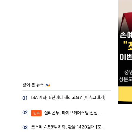
많이 본 뉴스
ISA 계좌, 5년마다 깨라고요? [이슈크래커]
01
02
실리콘투, 라이브커머스팀 신설…K뷰티 ‘글로벌 판매망’ 확대[K뷰티 라방戰]
단독
코스피 4.58% 하락, 환율 1420원대 [포토]
03