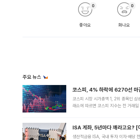
0
0
좋아요
화나요
주요 뉴스
코스피, 4% 하락에 6270선 마
코스피 시장 시가총액 1, 2위 종목인 
래소에 따르면 코스피 지수는 전 거래일 대
1.81% 내린 6478.75에 출발한 코
다. 이날 오전
ISA 계좌, 5년마다 깨라고요? 
생산적금융 ISA, 국내 투자 이자·배당