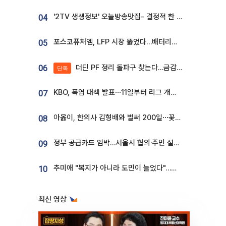
'2TV 생생정보' 오늘방송맛집- 결정적 한 수, 3종 메밀면! 메밀 소바 맛집 '의○○○○'
04
포스코퓨처엠, LFP 시장 뚫었다…배터리사와 대규모 장기 공급 합의
05
더딘 PF 정리 돌파구 찾는다…금감원, 1년 반 만에 매각설명회 재개
06
단독
KBO, 폭염 대책 발표⋯11일부터 리그 개시ㆍ경기 오후 7시 시작
07
아옳이, 한의사 김형배와 벌써 200일⋯꽃다발 들고 "프러포즈 아냐"
08
정부 공급카드 임박…서울시 협의·주민 설득이 성패 가른다 [부동산 해법 전쟁]
09
추미애 "복지가 아니라 도민이 늘었다"…재정난 책임론 정면돌파
10
최신 영상