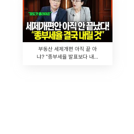
부동산 세제개편 아직 끝 아
냐? "종부세율 발표보다 내릴
것" 장기거주·양도세 전망 I 집
땅지성 I 김인만, 진미윤