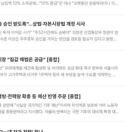
납입액 10% 소득공제…“10% 환급”은 아냐 “오랫동안 운용하라더니 이제
 ‘만능 절세 통장’으로 불리는 개인종합자산관리계좌(ISA)가 두 갈래로 개
주총 승인 받도록”…상법·자본시장법 개정 시사
닌 투자 이어갈 시기” “주52시간제도 손봐야” 김정관 산업통상부 장관이 반
 수준 이상은 주주총회 승인을 거치는 방안을 검토할 필요가 있다고 밝혔다.
배구조와 주주권 강화 논의가 이어지는 가운데, 핵심 연구인력에 대한
 “집값 해법은 공급” [종합]
안” 우려재개발·재건축 활성화 및 비아파트 공급 확대 촉구 정부와 서울시의
정부가 고가주택과 비거주 1주택자 등의 세 부담을 높여 수요를 억제하는 카
키울 것이라며 세금이 아닌 공급이 근본적인 처방이라고 전면 반박했다.
방·전력망 확충 등 예산 반영 주문 [종합]
과 관련해 "사실상 국가적인 기후 재난"이라며 취약계층 보호와 야외 노동자
정력을 총동원하라고 지시했다. 아울러 반복되는 극한 기후에 대비해 폭염 대응
영하는 방안도 검토하라고 주문했다. 이 대통령은 이날 폭염·가뭄 대