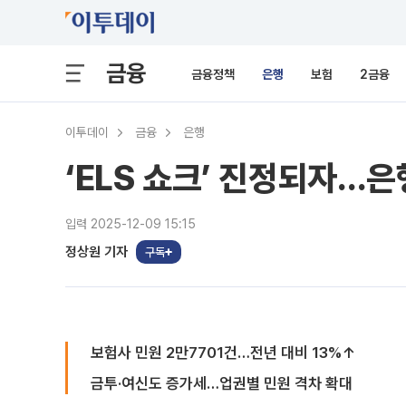
금융
금융정책
은행
보험
2금융
이투데이
금융
은행
‘ELS 쇼크’ 진정되자…은
입력 2025-12-09 15:15
정상원 기자
구독
보험사 민원 2만7701건…전년 대비 13%↑
금투·여신도 증가세…업권별 민원 격차 확대