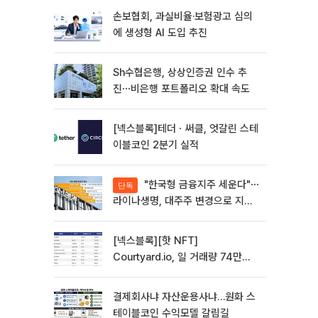
손보협회, 과실비율·보험광고 심의
에 생성형 AI 도입 추진
Sh수협은행, 상상인증권 인수 추
진⋯비은행 포트폴리오 확대 속도
[넥스블록]테더ㆍ써클, 엇갈린 스테
이블코인 2분기 실적
"한국형 금융지주 세운다"⋯
단독
라이나생명, 대주주 변경으로 지주
사 전환 첫발
[넥스블록][핫 NFT]
Courtyard.io, 일 거래량 74만
5040달러… 바닥가 5달러
결제회사냐 자산운용사냐…원화 스
테이블코인 수익모델 갈림길