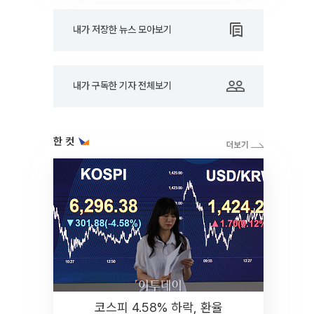
내가 저장한 뉴스 모아보기
내가 구독한 기자 전체보기
한 컷
코스피 4.58% 하락, 환율