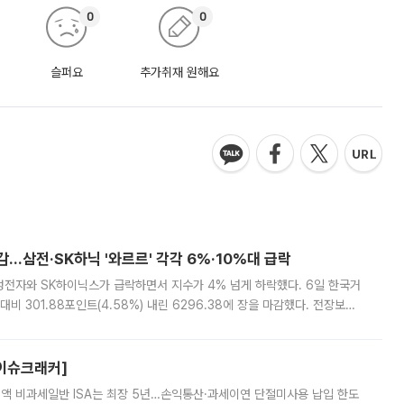
0
0
슬퍼요
추가취재 원해요
감…삼전·SK하닉 '와르르' 각각 6%·10%대 급락
삼성전자와 SK하이닉스가 급락하면서 지수가 4% 넘게 하락했다. 6일 한국거
비 301.88포인트(4.58%) 내린 6296.38에 장을 마감했다. 전장보다
스피는 장중 한때 6550.94까지 오르기도 했으나 6238.32까지 밀리기도 했
[이슈크래커]
 전액 비과세일반 ISA는 최장 5년…손익통산·과세이연 단절미사용 납입 한도