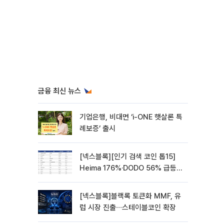
금융 최신 뉴스
기업은행, 비대면 ‘i-ONE 햇살론 특
례보증’ 출시
[넥스블록][인기 검색 코인 톱15]
Heima 176%·DODO 56% 급등…
대형주 속 고변동 알트 부각
[넥스블록]블랙록 토큰화 MMF, 유
럽 시장 진출∙∙∙스테이블코인 확장