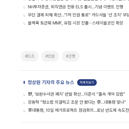
NH투자증권, 퇴직연금 전용 ELS 출시…기념 이벤트 진행
무단 결제 피해 확산…"1차 민원 통로" 카드사들 '선 조치' 부
블랙록 토큰화 MMF, 유럽 시장 진출∙∙∙스테이블코인 확장
#ELS
#민원
#은행
정상원 기자의 주요 뉴스
자세히보기
野, ‘보완수사권 폐지’ 반발 확산…이준석 “졸속 개악 입법”
장동혁 “형소법 의결하고 조문 안 봤다는 李…대통령 맞나”
李대통령, 10일 메가프로젝트 점검회의…호남 반도체 속도전