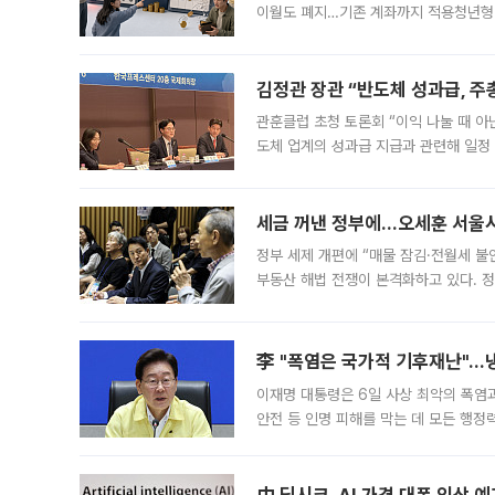
이월도 폐지…기존 계좌까지 적용청년형 
는 5년마다 계좌를 해지하라는 건가요?”
편을
김정관 장관 “반도체 성과급, 
관훈클럽 초청 토론회 “이익 나눌 때 아
도체 업계의 성과급 지급과 관련해 일정
최근 상법·자본시장법 개정으로 기업 지
세금 꺼낸 정부에…오세훈 서울시장
정부 세제 개편에 “매물 잠김·전월세 불
부동산 해법 전쟁이 본격화하고 있다. 
드를 꺼내자 서울시는 전·월세 부담만 
李 "폭염은 국가적 기후재난"…냉
이재명 대통령은 6일 사상 최악의 폭염
안전 등 인명 피해를 막는 데 모든 행
인프라 확충 계획을 내년도 예산안에 반