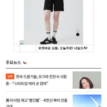
주요뉴스
한국 드론기술, 우크라 전장서 시험
단독
중…“스타트업 여러 곳 참여”
美 미사일 재고 ‘빨간불’…K방산 북미 진출
기대