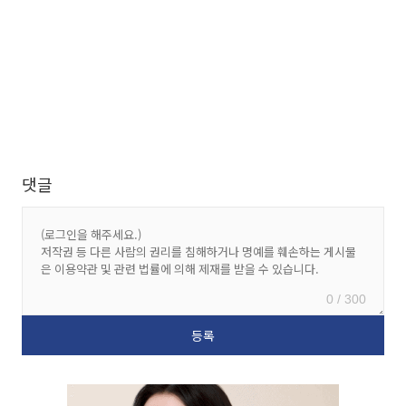
댓글
0 / 300