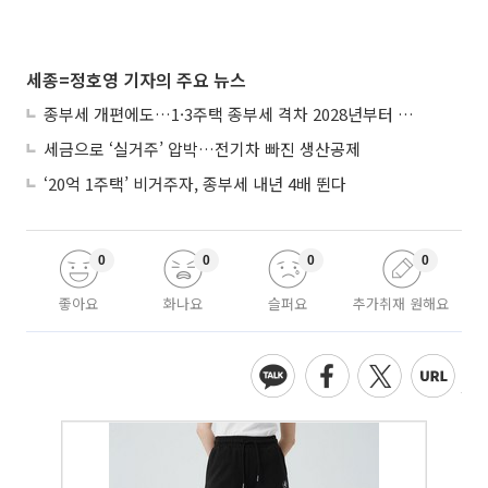
세종=정호영 기자의 주요 뉴스
종부세 개편에도…1·3주택 종부세 격차 2028년부터 확대
세금으로 ‘실거주’ 압박…전기차 빠진 생산공제
‘20억 1주택’ 비거주자, 종부세 내년 4배 뛴다
0
0
0
0
좋아요
화나요
슬퍼요
추가취재 원해요