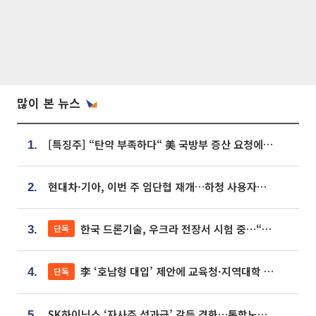
많이 본 뉴스
[특징주] “탄약 부족하다“ 美 국방부 증산 요청에⋯국내 방산주 급등세
1.
현대차·기아, 이번 주 임단협 재개…하청 사용자성 재심도 ‘변수’
2.
한국 드론기술, 우크라 전장서 시험 중…“스타트업 여러 곳 참여”
단독
3.
李 ‘호남형 대입’ 제안에 교육청·지역대학 서·논술형 입시 연계 '착수'
단독
4.
SK하이닉스 ‘자사주 성과급’ 갈등 격화…통합노조 출범 움직임
5.