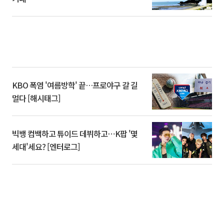
KBO 폭염 '여름방학' 끝…프로야구 갈 길
멀다 [해시태그]
빅뱅 컴백하고 튜이드 데뷔하고⋯K팝 '몇
세대'세요? [엔터로그]