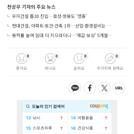
천상우 기자의 주요 뉴스
우미건설 톱20 진입…효성·쌍용도 ‘껑충’
현대건설, 아파트·토건·건축 1위…산업·환경설비는 삼성E&A
용적률 높여 임대 더 지으라더니…‘제값 보상’ 5개월째 국회에 발목
0
0
0
0
좋아요
화나요
슬퍼요
추가취재 원해요