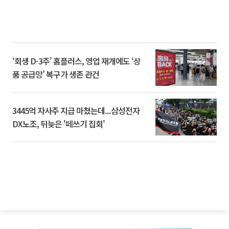
‘회생 D-3주’ 홈플러스, 영업 재개에도 ‘상
품 공급망’ 복구가 생존 관건
3445억 자사주 지급 마쳤는데...삼성전자
DX노조, 뒤늦은 '떼쓰기 집회'