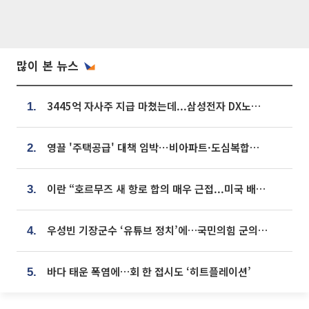
많이 본 뉴스
3445억 자사주 지급 마쳤는데...삼성전자 DX노조, 뒤늦은 '떼쓰기 집회'
1.
영끌 '주택공급' 대책 임박⋯비아파트·도심복합까지 총동원
2.
이란 “호르무즈 새 항로 합의 매우 근접...미국 배상 먼저”
3.
우성빈 기장군수 ‘유튜브 정치’에…국민의힘 군의원들 집단 반발
4.
바다 태운 폭염에…회 한 접시도 ‘히트플레이션’
5.