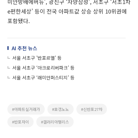
미안방배에버뉴’, 광진구 ‘자양삼성’, 서초구 ‘서초1차
e편한세상’ 등이 전국 아파트값 상승 상위 10위권에
포함됐다.
AI 추천 뉴스
서울 서초구 '반포르엘' 등
서울 서초구 ‘아크로리버파크’ 등
서울 서초구 ‘래미안퍼스티지’ 등
#아파트실거래가
#호갱노노
#신반포27차
#반포자이
#갤러리아팰리스