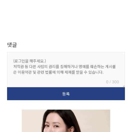
댓글
0 / 300