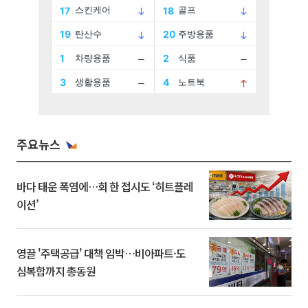
주요뉴스
바다 태운 폭염에…회 한 접시도 ‘히트플레
이션’
영끌 '주택공급' 대책 임박⋯비아파트·도
심복합까지 총동원