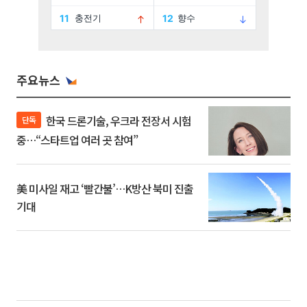
주요뉴스
한국 드론기술, 우크라 전장서 시험
단독
중…“스타트업 여러 곳 참여”
美 미사일 재고 ‘빨간불’…K방산 북미 진출
기대