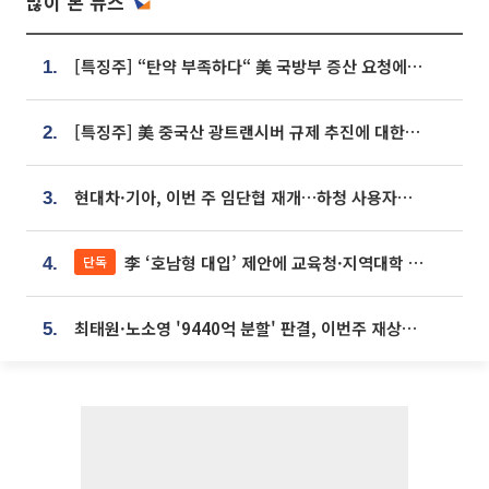
많이 본 뉴스
[특징주] “탄약 부족하다“ 美 국방부 증산 요청에⋯국내 방산주 급등세
1.
[특징주] 美 중국산 광트랜시버 규제 추진에 대한광통신 등 광통신株 강세
2.
현대차·기아, 이번 주 임단협 재개…하청 사용자성 재심도 ‘변수’
3.
李 ‘호남형 대입’ 제안에 교육청·지역대학 서·논술형 입시 연계 '착수'
단독
4.
최태원·노소영 '9440억 분할' 판결, 이번주 재상고 여부 주목
5.