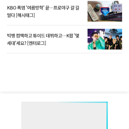
KBO 폭염 '여름방학' 끝…프로야구 갈 길
멀다 [해시태그]
빅뱅 컴백하고 튜이드 데뷔하고⋯K팝 '몇
세대'세요? [엔터로그]