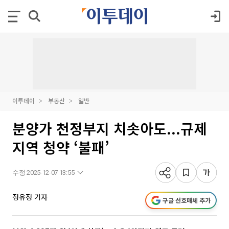
이투데이
부동산
일반
분양가 천정부지 치솟아도...규제
지역 청약 ‘불패’
수정 2025-12-07 13:55
정유정 기자
구글 선호매체 추가