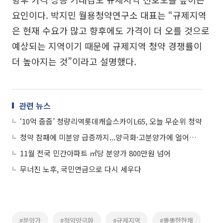
요인이다. 박지민 월용청약연구소 대표는 “규제지역
은 현재 수요가 많고 향후에도 가격이 더 오를 것으로
예상되는 지역이기 때문에 규제지역 청약 경쟁률이
더 높아지는 것”이라고 설명했다.
관련 뉴스
‘10억 줍줍’ 청량리역롯데캐슬스카이L65, 오늘 무순위 청약
청약 참패에 미분양 급증까지...양극화·고분양가에 얼어붙은 부산 아파트 시장
11월 전국 민간아파트 ㎡당 분양가 800만원 넘어
무너진 노후, 국민연금으로 다시 세우다
#분양가
#청약양극화
#규제지역
#똘똘한한채