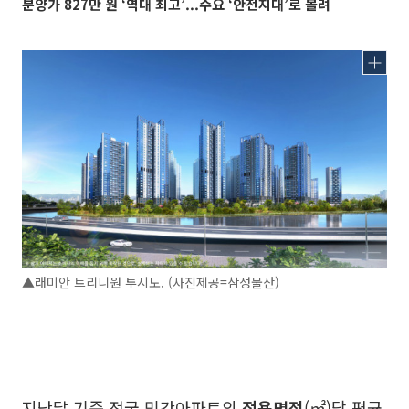
분양가 827만 원 ‘역대 최고’...수요 ‘안전지대’로 몰려
▲래미안 트리니원 투시도. (사진제공=삼성물산)
지난달 기준 전국 민간아파트의
전용면적
(㎡)당 평균