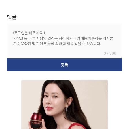
댓글
0 / 300