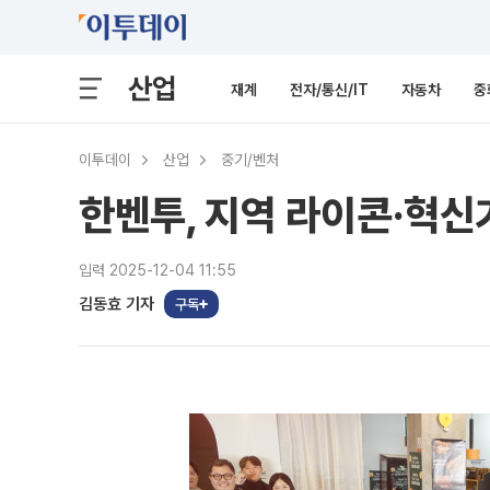
산업
재계
전자/통신/IT
자동차
중
이투데이
산업
중기/벤처
한벤투, 지역 라이콘·혁신
입력 2025-12-04 11:55
김동효 기자
구독