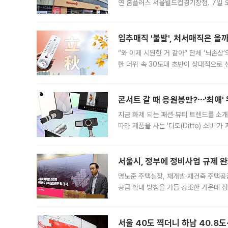
연 홈플러스 서울월드컵경기장점. 7일 
우유, 과일 같은 신선식품이 차근차근 자
입추매직 '불발', 처서매직은 올
“와 이제 시원한 거 같아” 단체 ‘뇌손상
한 더위 속 30도대 초반이 상대적으로
지역에 있었습니다. 7월 말에는 서풍과
콘서트 갈 때 응원봉만?⋯'최애'
지금 화제 되는 패션·뷰티 트렌드를 소개
따라 제품을 사는 '디토(Ditto) 소비
어디일까요? 아이돌 콘서트 시작을 기다
서울시, 정부에 정비사업 규제 완화
명노준 주택실장, 재개발·재건축 주택공
공급 확대 방침을 거듭 강조한 가운데 정
면 반박하고 나섰다. 명노준 서울시 주택
서울 40도 찍더니 하남 40.8도