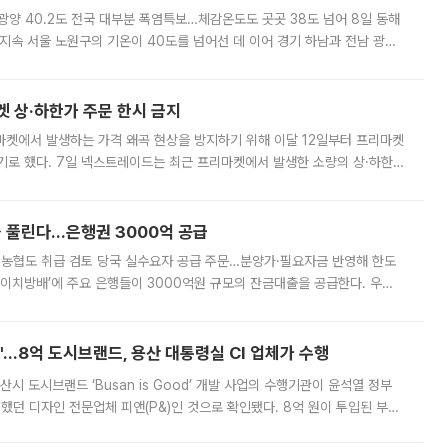
·광양 40.2도 전국 대부분 폭염특보…체감온도도 곳곳 38도 넘어 8일 동해
지속 서울 노원구의 기온이 40도를 넘어선 데 이어 경기 하남과 전남 광양
. 전국 대부분 지역에 폭염특보가 내려진 가운데 곳곳에서 39~40도 안팎
켓 상·하한가 주문 한시 금지
마켓에서 발생하는 가격 왜곡 현상을 방지하기 위해 이달 12일부터 프리마켓
기로 했다. 7일 넥스트레이드는 최근 프리마켓에서 발생한 소량의 상·하한
, 주문 오류로 인한 가격 급등락을 최소화하기 위한 비상 대응방안을 발표
 풀린다…은행권 3000억 공급
리·농협도 취급 검토 당국 실수요자 공급 주문…분양가·필요자금 반영해 한도
에이치방배’에 주요 은행들이 3000억원 규모의 잔금대출을 공급한다. 우리
하고 있어 향후 공급 규모가 늘어날 전망이다. 7일 금융권에 따르면 KB국
od'…8억 도시브랜드, 용산 대통령실 CI 업체가 수행
시 도시브랜드 ‘Busan is Good’ 개발 사업의 수행기관이 윤석열 정부
여했던 디자인 전문업체 피앤(P&)인 것으로 확인됐다. 8억 원이 투입된 부산
 부족과 디자인 정체성 논란에 휩싸였던 만큼, 사업 선정 과정과 결과물에