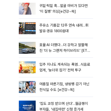
귀밑·턱밑 혹…얼굴 마비가 있다면
‘이 질병’ 의심[e건강~쏙]
주유소 기름값 12주 연속 내려…휘
발유·경유 1800원대
효율·AI 더했다…더 강하고 알뜰해
진 ‘더 뉴 그랜저 하이브리드’ [ET의
모빌리티]
입추 지나도 계속되는 폭염…식음료
업계, ‘늦더위 잡기’ 전력 투구
여름철 마른기침, 냉방병‧감기 아닌
천식일 수도 [e건강~쏙]
‘집도 코칭 받으며 산다’…월급쟁이
부자들, ‘내집마련’ 신청 증가세