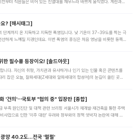
오전부터 직원들은 비어 있는 진열대를 채우느라 바쁘게 움직였다. 계란과
리를 잡기 시작했지만, 매장 곳곳엔 여전히 텅 빈 매대가 먼저 눈에 들어왔
까요? [해시태그]
’의 단계까지 온 지독하고 지독한 폭염입니다. 낮 기온이 37~39도를 찍는 극
 선선하게 느껴질 지경인데요. 이번 폭염의 중심은 처음 영남을 비롯한 동쪽
 북서풍이 산맥을 넘어 영남 쪽으로 내려오면서 뜨겁고 건조해졌는데요.
 위한 필수품 등장이오! [솔드아웃]
합니다. 자신의 취향, 가치관과 유사하거나 인기 있는 인물 혹은 콘텐츠를
'가 자리 잡은 오늘, 잘파세대(Z세대와 알파세대의 합성어)의 눈길이 쏠린 곳은
리는 공연장. 응원봉만큼이나 눈에 띄는 게 있습니다. 공연이 시작되기
 '건의'⋯국토부 "협의 중" 입장만 [종합]
급 부족 원인진단 및 대책 관련 브리핑 서울시가 재개발·재건축을 통한 주택
비사업으로 인한 '이주 대란' 우려와 정부와의 정책 엇박자 논란에 대해 정
실장은 2031년까지 31만 가구 착공 목표에 차질이 없다는 입장이나,
·광양 40.2도…전국 '펄펄'