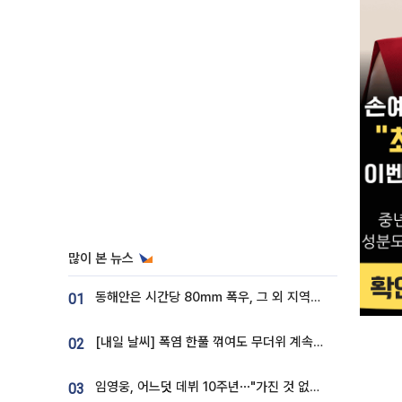
많이 본 뉴스
동해안은 시간당 80㎜ 폭우, 그 외 지역은 폭염…‘극과 극 날씨’
01
[내일 날씨] 폭염 한풀 꺾여도 무더위 계속⋯동해안 이틀 연속 비
02
임영웅, 어느덧 데뷔 10주년⋯"가진 것 없던 시절, 내 앞엔 20명의 팬뿐"
03