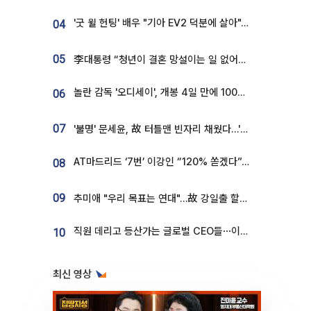
'굿 윌 헌팅' 배우 "기아 EV2 덕분에 살아"…교통사고 후 안전성 극찬
04
05
李대통령 “청년이 결혼 망설이는 일 없어야...제도상 불이익 조사”
놀란 감독 '오디세이', 개봉 4일 만에 100만 돌파⋯'왕사남' 보다 빠르다
06
07
'불명' 문세윤, 故 터틀맨 빈자리 채웠다…'거북이' 눈물의 최종 우승
AT마드리드 ‘7번’ 이강인 “120% 쏟겠다”⋯시메오네 감독 “필요한 선수”
08
09
추미애 "우리 목표는 연대"…故 강일출 할머니 흉상 제막
직원 데리고 등산가는 글로벌 CEO들⋯이유 있었네
10
최신 영상