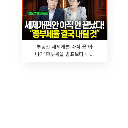
부동산 세제개편 아직 끝 아
냐? "종부세율 발표보다 내릴
것" 장기거주·양도세 전망 I 집
땅지성 I 김인만, 진미윤