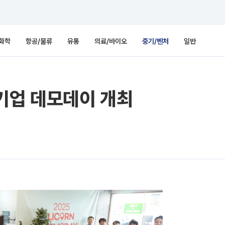
화학
항공/물류
유통
의료/바이오
중기/벤처
일반
기업 데모데이 개최