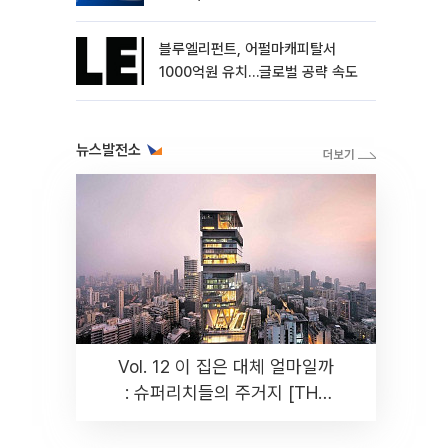
블루엘리펀트, 어펄마캐피탈서
1000억원 유치…글로벌 공략 속도
뉴스발전소
Vol. 12 이 집은 대체 얼마일까
: 슈퍼리치들의 주거지 [THE
RARE]