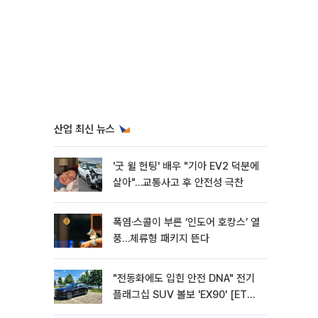
산업 최신 뉴스
'굿 윌 헌팅' 배우 "기아 EV2 덕분에
살아"…교통사고 후 안전성 극찬
폭염·스콜이 부른 ‘인도어 호캉스’ 열
풍…체류형 패키지 뜬다
"전동화에도 입힌 안전 DNA" 전기
플래그십 SUV 볼보 'EX90' [ET의
모빌리티]