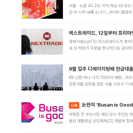
서울ㆍ노원 40.2도 이어 하남 40.8도
안 비 시작·내륙 소나기…무더위·열대야 
에서도 40도를 웃도는 기온이 관측됐다
의 극심한
넥스트레이드, 12일부터 프리마
대체거래소(ATS) 넥스트레이드가 프리
내 상·하한가 주문을 한시적으로 금지하
가 체결 사례와 관련해 설명자료를 내고
9월 입주 디에이치방배 잔금대출
KB·신한·하나 각각 1000억 배정…우
조정 9월 입주를 앞둔 서울 서초구 ‘디
은행과 NH농협은행도 대출 취급을 검토
민은행
논란의 'Busan is Go
단독
박형준 전 부산시장 재임 당시 추진된 부산
용산 대통령실 상징체계(CI) 개발에 참
도시브랜드 사업이 공개 이후 시민 공감