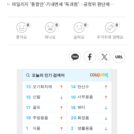
마일리지 ‘통합안’·기내면세 ‘독과점’…공정위 판단에 쏠린 눈
0
0
0
0
좋아요
화나요
슬퍼요
추가취재 원해요