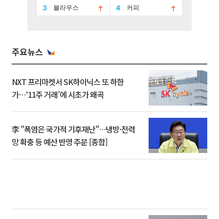
주요뉴스
NXT 프리마켓서 SK하이닉스 또 하한
가⋯‘11주 거래’에 시초가 왜곡
李 "폭염은 국가적 기후재난"…냉방·전력
망 확충 등 예산 반영 주문 [종합]