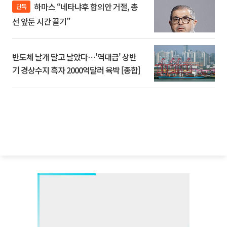
하마스 “네타냐후 합의안 거절, 총
단독
선 앞둔 시간 끌기”
반도체 날개 달고 날았다⋯'역대급' 상반
기 경상수지 흑자 2000억달러 육박 [종합]