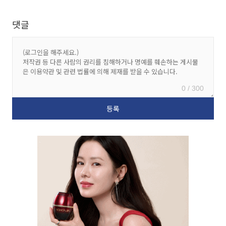
댓글
0 / 300