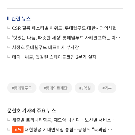
관련 뉴스
CSR 필름 페스티벌 어워드, 롯데웰푸드·대한치과의사협회 기획재정부장관상 수상
'맛있는 나눔, 따뜻한 세상' 롯데웰푸드 사례발표하는 이승기 매니저
서정호 롯데웰푸드 대표이사 부사장
테더ㆍ써클, 엇갈린 스테이블코인 2분기 실적
#롯데웰푸드
#롯데의료재단
#3억원
#기부
문현호 기자의 주요 뉴스
새출발 트리니티항공, 재도약 나선다…노선별 서비스 차별화
대한항공 기내면세점 통합…공정위 “독과점 여부 따진다”
단독