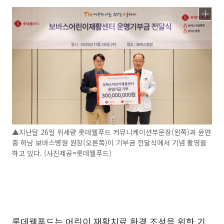
▲지난달 26일 위세량 롯데웰푸드 커뮤니케이션부문장(왼쪽)과 윤연
중 하남 보바스병원 원장(오른쪽)이 기부금 전달식에서 기념 촬영을
하고 있다. (사진제공=롯데웰푸드)
롯데웰푸드는 어린이 재활치료 환경 조성을 위한 기