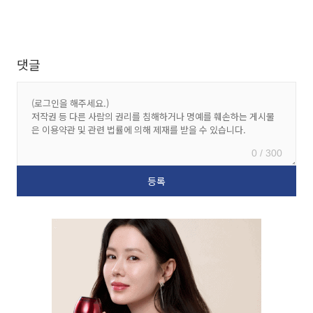
댓글
0 / 300