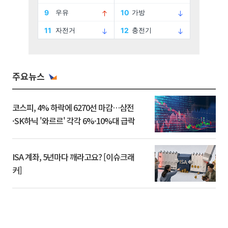
주요뉴스
코스피, 4% 하락에 6270선 마감…삼전
·SK하닉 '와르르' 각각 6%·10%대 급락
ISA 계좌, 5년마다 깨라고요? [이슈크래
커]