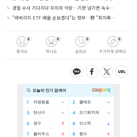
경찰 수사 기다리다 피의자 석방…기한 넘기면 속수무책
"레버리지 ETF 배율 손보겠다"는 정부…野 "회의록부터 내놔야"
0
0
0
0
좋아요
화나요
슬퍼요
추가취재 원해요