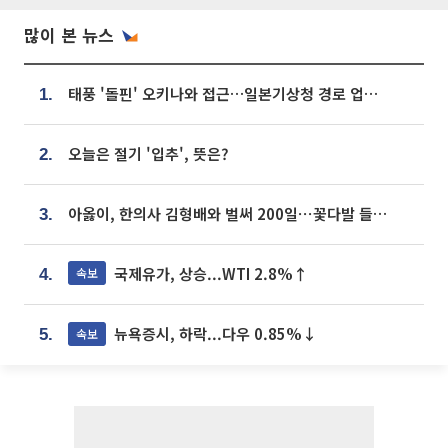
많이 본 뉴스
태풍 '돌핀' 오키나와 접근…일본기상청 경로 업데이트
1.
오늘은 절기 '입추', 뜻은?
2.
아옳이, 한의사 김형배와 벌써 200일⋯꽃다발 들고 "프러포즈 아냐"
3.
국제유가, 상승...WTI 2.8%↑
속보
4.
뉴욕증시, 하락...다우 0.85%↓
속보
5.