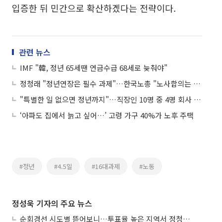
입증한 뒤 민간으로 확산하겠다는 전략이다.
관련 뉴스
IMF "韓, 정년 65세땐 연금수급 68세로 늦춰야"
정청래 "정년연장은 필수 과제"…한국노총 "노사합의는 회피 전략”
"특별한 일 없으면 정년까지"…직장인 10명 중 4명 회사 계속 다닌다
‘아파도 집에서 늙고 싶어…’ 고령 가구 40%가 노후 주택
#정년
#4.5일
#16대과제
#노동
정성욱 기자의 주요 뉴스
순회경선 시도별 뜯어보니…투표율 높은 지역서 정청래 강세