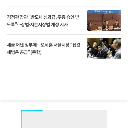
김정관 장관 “반도체 성과급, 주총 승인 받
도록”…상법·자본시장법 개정 시사
세금 꺼낸 정부에…오세훈 서울시장 “집값
해법은 공급” [종합]