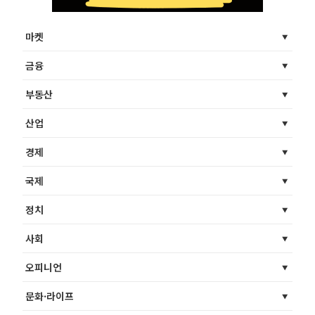
마켓
금융
부동산
산업
경제
국제
정치
사회
오피니언
문화·라이프