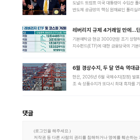
도널드 트럼프 미국 대통령이 수입산 
반도체 공급망의 핵심 원재료인 폴리실리
로 한국 기업에 미칠 영향에도 관심이 
레버리지 규제 4거래일 만에…단일
기본예탁금 현금 3000만원 조기 상향하
지수펀드(ETF)에 대한 금융당국의 기본
13분의 1수준으로 급감했다. 6일 한국
한 가운데
6월 경상수지, 두 달 연속 역대급
한은, 2026년 6월 국제수지(잠정) 발
조 속 상품수지가 또다시 최대 흑자를 
다. 한국은행이 6일 발표한 '2026년 
집계됐다
댓글