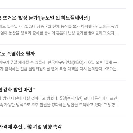
물지수는 전 거래일 종가 대비 52.48포인트(5.04%) 내린 987.24를 기
른 뜨거운 ‘밥상 물가’[뉴노멀 된 히트플레이션]
도 일주일 새 20%대 상승 7월 전체 농산물 물가 하락했지만...최근 폭염
폭염이 농산물 생육과 출하를 동시에 흔들며 밥상 물가를 끌어올리고 있다.
 아니라 오이와 참외, 브로콜리 가격까지 일주일 새 두 자릿수로 뛰었다.
말도 폭염취소 될까
구가 7일 재개될 수 있을까. 한국야구위원회(KBO)가 6일 오후 10개 구
 참석하는 긴급 실행위원회를 열어 폭염 대책을 다시 논의한다. KBO는
서 관람객과 선수단의 안전 위험 상황이 발생했다”며 5∼6일 예정됐던
 강화 방안 마련”
 것이라고 밝혔다. 5일(현지시간) 로이터통신에 따르면
속 가능한 방식으로 주주 환원을 강화하는 방안을 모색하고 있다”고 밝혔다.
그러면서 자세한 내용은 “조만간 공개할 예정”이라고 덧붙였다. SK하이닉스도 로이터에 전달한 성명에서 “연
가격제 추진…韓 기업 영향 촉각