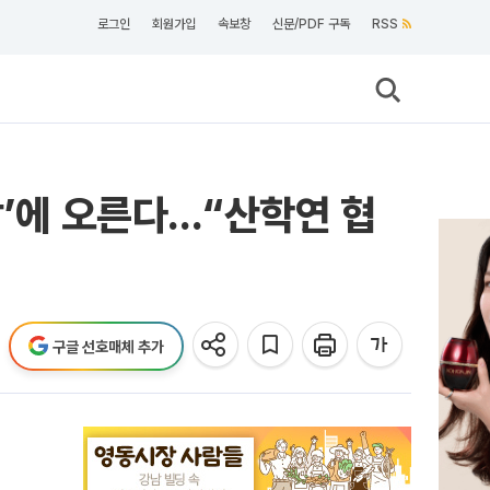
로그인
회원가입
속보창
신문/PDF 구독
RSS
장’에 오른다…“산학연 협
구글 선호매체 추가