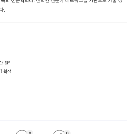
 특화 전문학회다. 산학연 전문가 네트워크를 기반으로 기술 정
다.
만 원”
격 확장
0
0