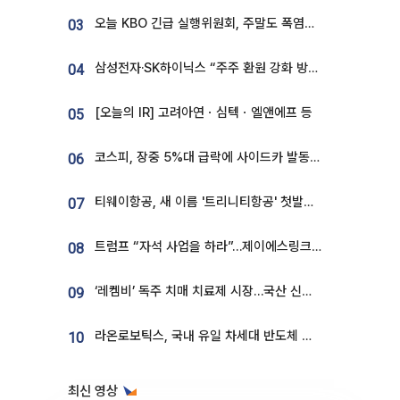
오늘 KBO 긴급 실행위원회, 주말도 폭염취소 될까
03
삼성전자·SK하이닉스 “주주 환원 강화 방안 마련”
04
[오늘의 IR] 고려아연ㆍ심텍ㆍ엘앤에프 등
05
코스피, 장중 5%대 급락에 사이드카 발동…삼성·SK 동반 폭락
06
티웨이항공, 새 이름 '트리니티항공' 첫발…SSC 전략 본격화
07
트럼프 “자석 사업을 하라”…제이에스링크, 비중국 영구자석 공급망 구축 속도
08
‘레켐비’ 독주 치매 치료제 시장…국산 신약 등장하나
09
라온로보틱스, 국내 유일 차세대 반도체 공정 로봇 개발 ‘고객사 테스트 진행’
10
최신 영상