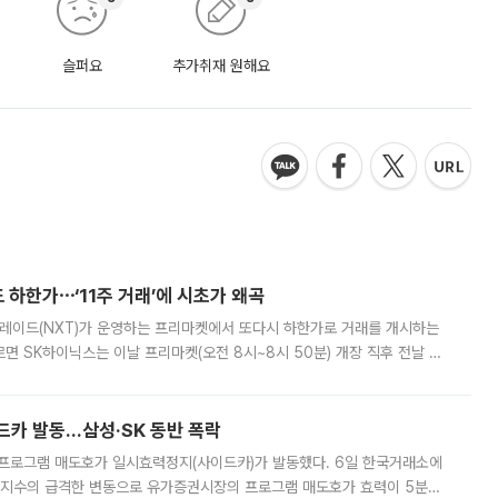
슬퍼요
추가취재 원해요
 하한가⋯‘11주 거래’에 시초가 왜곡
트레이드(NXT)가 운영하는 프리마켓에서 또다시 하한가로 거래를 개시하는
면 SK하이닉스는 이날 프리마켓(오전 8시~8시 50분) 개장 직후 전날 정
000원에 거래됐다. 거래량은 11주에 불과했으나, 최초 가격 결정이 기존 정
드카 발동…삼성·SK 동반 폭락
 프로그램 매도호가 일시효력정지(사이드카)가 발동했다. 6일 한국거래소에
선물지수의 급격한 변동으로 유가증권시장의 프로그램 매도호가 효력이 5분간