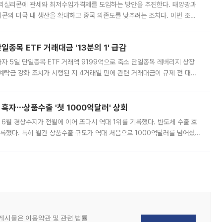
폴리실리콘에 관세와 최저수입가격제를 도입하는 방안을 추진한다. 태양광과
콘의 미국 내 생산을 확대하고 중국 의존도를 낮추려는 조치다. 이번 조처
쏠리고 있다. 5일(현지시간) 블룸버그통신에 따르면 미국 행정부 내에서는
종목 ETF 거래대금 '13분의 1' 급감
자 5일 단일종목 ETF 거래액 9199억으로 축소 단일종목 레버리지 상장
예탁금 강화 조치가 시행된 지 4거래일 만에 관련 거래대금이 규제 전 대비
거래소에 따르면 전날 코스피 시장 전체 거래대금은 25조2129억원을 기록
 흑자⋯상품수출 '첫 1000억달러' 상회
표 6월 경상수지가 전월에 이어 또다시 역대 1위를 기록했다. 반도체 수출 호
기록했다. 특히 월간 상품수출 규모가 역대 처음으로 1000억달러를 넘어섰
6월 국제수지(잠정)'에 따르면 6월 경상수지는 497억3000만달러 흑자로