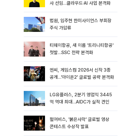
사 선임…클라우드·AI 사업 본격화
법원, 임주현 한미사이언스 부회장
주식 가압류
티웨이항공, 새 이름 '트리니티항공'
첫발…SSC 전략 본격화
엔씨, 게임스컴 2026서 신작 3종
공개…'아이온2' 글로벌 공략 본격화
LG유플러스, 2분기 영업익 3445
억 역대 최대…AIDC가 실적 견인
펄어비스, '붉은사막' 글로벌 영상
콘테스트 수상작 발표