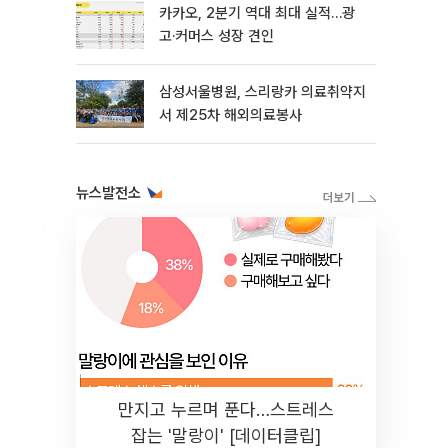
카카오, 2분기 역대 최대 실적…광
고·커머스 성장 견인
삼성서울병원, 스리랑카 의료취약지
서 제25차 해외의료봉사
뉴스발전소
만지고 누르며 푼다…스트레스
잡는 '말랑이' [데이터클립]