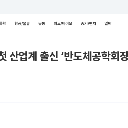
화학
항공/물류
유통
의료/바이오
중기/벤처
일반
, 첫 산업계 출신 ‘반도체공학회