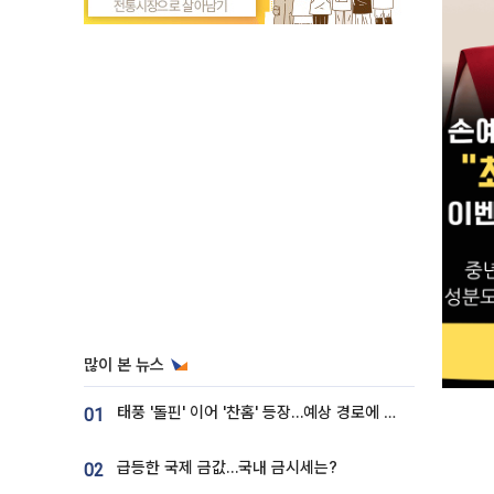
많이 본 뉴스
태풍 '돌핀' 이어 '찬홈' 등장…예상 경로에 한국 '한숨'
01
급등한 국제 금값…국내 금시세는?
02