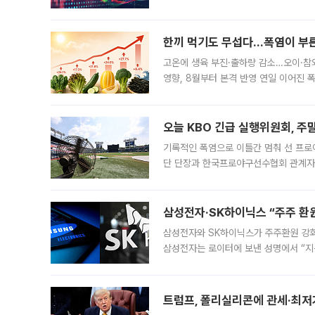
정지됐다. 발동 시점 당시 코스피200 선
록했다.
한끼 먹기도 무섭다...폭염이 부
고온에 생육 부진·출하량 감소…오이·참외
영향, 8월부터 본격 반영 연일 이어진 
고온에 취약한 시금치와 상추 등 잎채소뿐
오늘 KBO 긴급 실행위원회, 주
기록적인 폭염으로 이틀간 멈춰 선 프로야
단 단장과 한국프로야구선수협회 관계자가
5일 “최근 전국적으로 폭염이 지속되면
KBO리그와
삼성전자·SK하이닉스 “주주 환원
삼성전자와 SK하이닉스가 주주환원 강화 방안 마련에 나설
삼성전자는 로이터에 보낸 성명에서 “지
트럼프, 폴리실리콘에 관세·최저