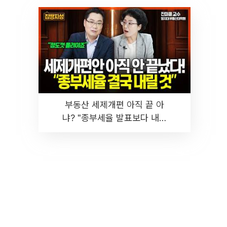
부동산 세제개편 아직 끝 아
냐? "종부세율 발표보다 내릴
것" 장기거주·양도세 전망 I 집
땅지성 I 김인만, 진미윤