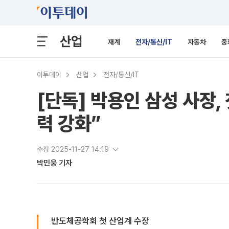
산업
재계
전자/통신/IT
자동차
중
이투데이
산업
전자/통신/IT
[단독] 박용인 삼성 사장
력 강화”
수정 2025-11-27 14:19
박민웅 기자
반도체공학회 첫 산업계 수장