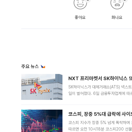
좋아요
화나요
주요 뉴스
NXT 프리마켓서 SK하이닉스 또
SK하이닉스가 대체거래소(ATS) 넥스
일이 벌어졌다. 6일 금융투자업계에 따르
규장 종가보다 29.98% 내린 116만8
규시장과 달
코스피, 장중 5%대 급락에 사이
코스피 지수가 장중 5% 넘게 폭락하며
따르면 오전 10시18분 코스피200 