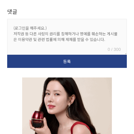
댓글
0 / 300