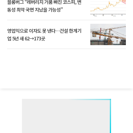
블룸버그 “레버리지 거품 빠진 코스피, 변
동성 최악 국면 지났을 가능성”
영업익으로 이자도 못 낸다…건설 한계기
업 5년 새 62→173곳