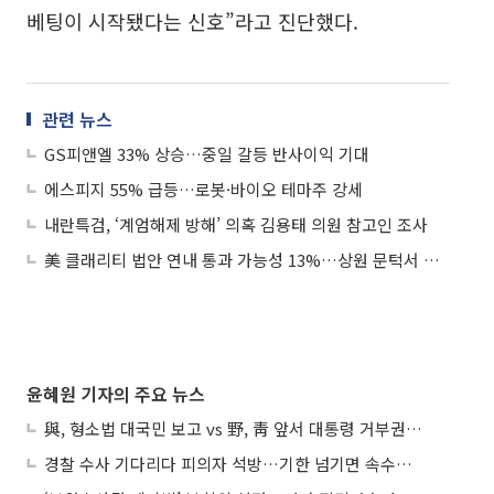
베팅이 시작됐다는 신호”라고 진단했다.
관련 뉴스
GS피앤엘 33% 상승…중일 갈등 반사이익 기대
에스피지 55% 급등…로봇·바이오 테마주 강세
내란특검, ‘계엄해제 방해’ 의혹 김용태 의원 참고인 조사
美 클래리티 법안 연내 통과 가능성 13%…상원 문턱서 제동
윤혜원 기자의 주요 뉴스
與, 형소법 대국민 보고 vs 野, 靑 앞서 대통령 거부권 촉구
경찰 수사 기다리다 피의자 석방…기한 넘기면 속수무책