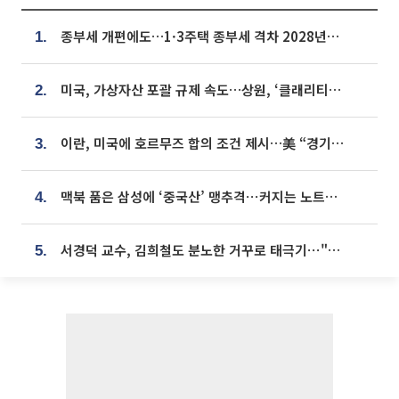
종부세 개편에도…1·3주택 종부세 격차 2028년부터 확대
1.
미국, 가상자산 포괄 규제 속도…상원, ‘클래리티법’ 9월 절차투표 추진
2.
이란, 미국에 호르무즈 합의 조건 제시…美 “경기 아직 안 끝나” [종합]
3.
맥북 품은 삼성에 ‘중국산’ 맹추격⋯커지는 노트북 OLED 시장
4.
서경덕 교수, 김희철도 분노한 거꾸로 태극기⋯"엉터리는 아냐, 아쉬울 뿐"
5.