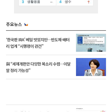
주요뉴스
‘한국판 IRA’ 베일 벗었지만…반도체·배터
리 업계 “시행령이 관건”
與 “세제개편안 다양한 목소리 수렴…이달
말 정리 가능성”