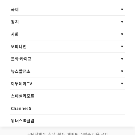
국제
정치
사회
오피니언
문화·라이프
뉴스발전소
이투데이TV
스페셜리포트
Channel 5
위너스IR클럽
무단전재 및 수집, 복사, 재배포, AI학습 이용 금지