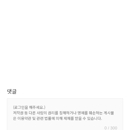
댓글
0 / 300