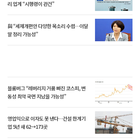
리 업계 “시행령이 관건”
與 “세제개편안 다양한 목소리 수렴…이달
말 정리 가능성”
블룸버그 “레버리지 거품 빠진 코스피, 변
동성 최악 국면 지났을 가능성”
영업익으로 이자도 못 낸다…건설 한계기
업 5년 새 62→173곳