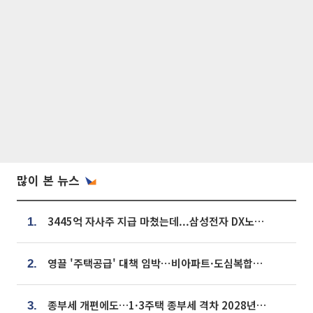
많이 본 뉴스
3445억 자사주 지급 마쳤는데...삼성전자 DX노조, 뒤늦은 '떼쓰기 집회'
1.
영끌 '주택공급' 대책 임박⋯비아파트·도심복합까지 총동원
2.
종부세 개편에도…1·3주택 종부세 격차 2028년부터 확대
3.