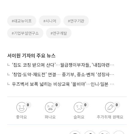
#대교뉴이프
#시니어
#연구기관
#기업부설연구소
#연구개발
서이원 기자의 주요 뉴스
‘집도 코칭 받으며 산다’…월급쟁이부자들, ‘내집마련’ 신청 증가세
‘창업-도약-재도전’ 연결… 중기부, 중소·벤처 ‘성장사다리’ 짓는다
우즈벡서 보폭 넓히는 비상교육 ‘올비아’…인니·일본 진출 타진
0
0
0
0
좋아요
화나요
슬퍼요
추가취재 원해요