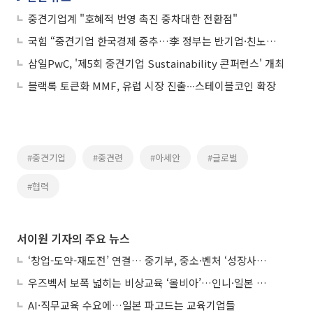
중견기업계 "호혜적 번영 촉진 중차대한 전환점"
국힘 “중견기업 한국경제 중추…李 정부는 반기업·친노조 정책”
삼일PwC, '제5회 중견기업 Sustainability 콘퍼런스' 개최
블랙록 토큰화 MMF, 유럽 시장 진출∙∙∙스테이블코인 확장
#중견기업
#중견련
#아세안
#글로벌
#협력
서이원 기자의 주요 뉴스
‘창업-도약-재도전’ 연결… 중기부, 중소·벤처 ‘성장사다리’ 짓는다
우즈벡서 보폭 넓히는 비상교육 ‘올비아’…인니·일본 진출 타진
AI·직무교육 수요에…일본 파고드는 교육기업들