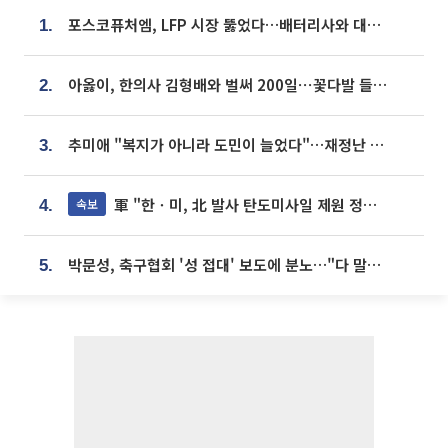
포스코퓨처엠, LFP 시장 뚫었다…배터리사와 대규모 장기 공급 합의
1.
아옳이, 한의사 김형배와 벌써 200일⋯꽃다발 들고 "프러포즈 아냐"
2.
추미애 "복지가 아니라 도민이 늘었다"…재정난 책임론 정면돌파
3.
軍 "한ㆍ미, 北 발사 탄도미사일 제원 정밀분석 중"
속보
4.
박문성, 축구협회 '성 접대' 보도에 분노…"다 말아먹으려고 작정했나"
5.