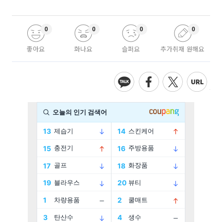
0
0
0
0
좋아요
화나요
슬퍼요
추가취재 원해요