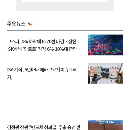
주요뉴스
코스피, 4% 하락에 6270선 마감…삼전
·SK하닉 '와르르' 각각 6%·10%대 급락
ISA 계좌, 5년마다 깨라고요? [이슈크래
커]
김정관 장관 “반도체 성과급, 주총 승인 받