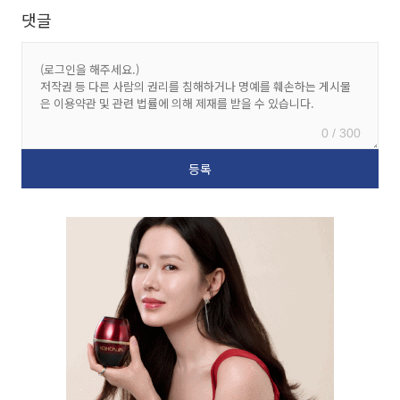
댓글
0 / 300