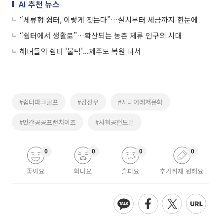
AI 추천 뉴스
“체류형 쉼터, 이렇게 짓는다”…설치부터 세금까지 한눈에
“쉼터에서 생활로”…확산되는 농촌 체류 인구의 시대
해녀들의 쉼터 '불턱'...제주도 복원 나서
#쉼터파크골프
#김선우
#시니어레저문화
#민간공공프랜차이즈
#사회공헌모델
0
0
0
0
좋아요
화나요
슬퍼요
추가취재 원해요