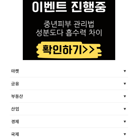
마켓
금융
부동산
산업
경제
국제