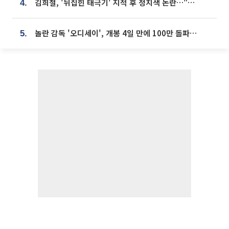
김희철, '뒤집힌 태극기' 지적 후 정치색 논란…"좌우 떠나 우리나라 국기"
4.
놀란 감독 '오디세이', 개봉 4일 만에 100만 돌파⋯'왕사남' 보다 빠르다
5.