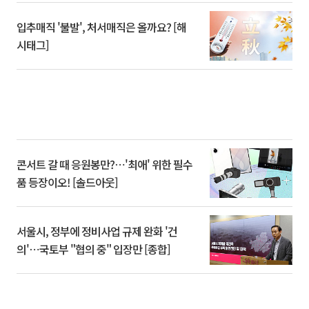
입추매직 '불발', 처서매직은 올까요? [해
시태그]
콘서트 갈 때 응원봉만?⋯'최애' 위한 필수
품 등장이오! [솔드아웃]
서울시, 정부에 정비사업 규제 완화 '건
의'⋯국토부 "협의 중" 입장만 [종합]