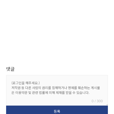
댓글
0 / 300