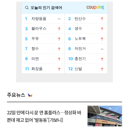
주요뉴스
22일 만에 다시 문 연 홈플러스…정상화 바
쁜데 재고 없어 ‘발동동’[가보니]