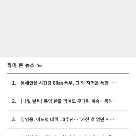
많이 본 뉴스
동해안은 시간당 80㎜ 폭우, 그 외 지역은 폭염…‘극과 극 날씨’
1.
[내일 날씨] 폭염 한풀 꺾여도 무더위 계속⋯동해안 이틀 연속 비
2.
임영웅, 어느덧 데뷔 10주년⋯"가진 것 없던 시절, 내 앞엔 20명의 팬뿐"
3.