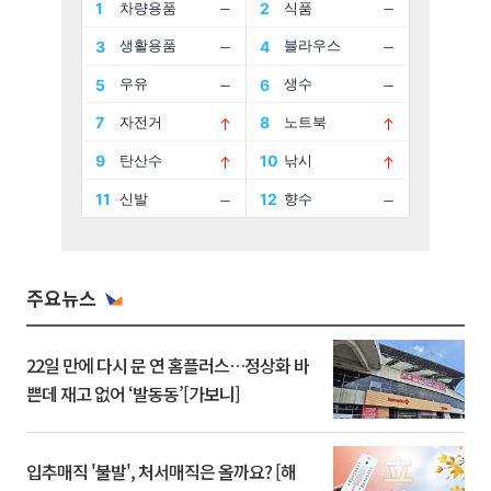
주요뉴스
22일 만에 다시 문 연 홈플러스…정상화 바
쁜데 재고 없어 ‘발동동’[가보니]
입추매직 '불발', 처서매직은 올까요? [해