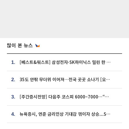
많이 본 뉴스
[베스트&워스트] 삼성전자·SK하이닉스 밀린 한 주…상상인증권은 85% 급등
1.
35도 안팎 무더위 이어져…전국 곳곳 소나기 [오늘 날씨]
2.
[주간증시전망] 다음주 코스피 6000~7000⋯“外人 수급은 정책이 변수”
3.
뉴욕증시, 연준 금리인상 기대감 꺾이자 상승...S&P500 사상 최고치 [종합]
4.