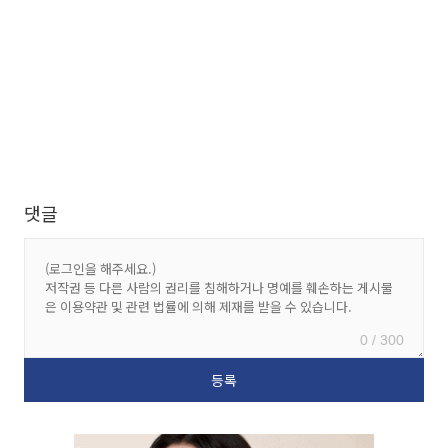
댓글
0 / 300