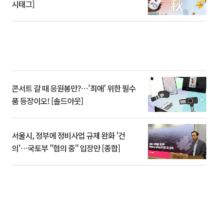
시태그]
콘서트 갈 때 응원봉만?⋯'최애' 위한 필수
품 등장이오! [솔드아웃]
서울시, 정부에 정비사업 규제 완화 '건
의'⋯국토부 "협의 중" 입장만 [종합]