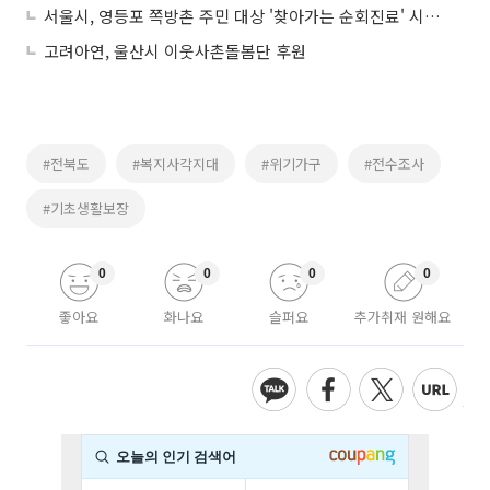
서울시, 영등포 쪽방촌 주민 대상 '찾아가는 순회진료' 시작…의료 사각지대 해소
고려아연, 울산시 이웃사촌돌봄단 후원
#전북도
#복지사각지대
#위기가구
#전수조사
#기초생활보장
0
0
0
0
좋아요
화나요
슬퍼요
추가취재 원해요