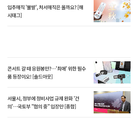
입추매직 '불발', 처서매직은 올까요? [해
시태그]
콘서트 갈 때 응원봉만?⋯'최애' 위한 필수
품 등장이오! [솔드아웃]
서울시, 정부에 정비사업 규제 완화 '건
의'⋯국토부 "협의 중" 입장만 [종합]