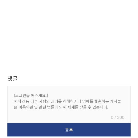
댓글
0 / 300