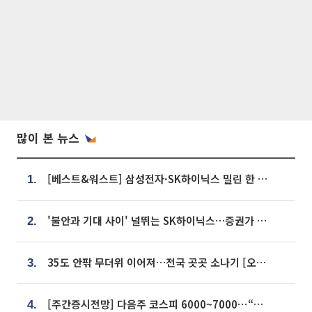
많이 본 뉴스
[베스트&워스트] 삼성전자·SK하이닉스 밀린 한 주…상상인증권은 85% 급등
1.
'불안과 기대 사이' 널뛰는 SK하이닉스…증권가 "HBM4·LTA 기반 펀터멘털 견고"
2.
35도 안팎 무더위 이어져…전국 곳곳 소나기 [오늘 날씨]
3.
[주간증시전망] 다음주 코스피 6000~7000⋯“外人 수급은 정책이 변수”
4.