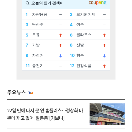
주요뉴스
22일 만에 다시 문 연 홈플러스…정상화 바
쁜데 재고 없어 ‘발동동’[가보니]