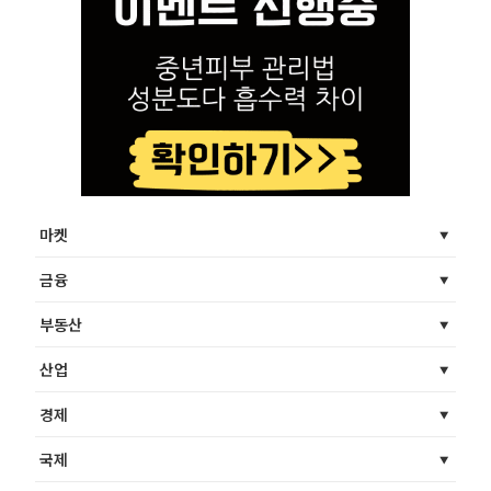
마켓
금융
부동산
산업
경제
국제