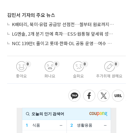
김민서 기자의 주요 뉴스
K배터리, 북미·유럽 공급망 선점전…셀부터 원료까지 현지화
LG엔솔, 2개 분기 만에 흑자…ESS·원통형 앞세워 성장 가속
NCC 139만t 줄이고 롯데·한화·DL 공동 운영…여수 1호 본궤도
0
0
0
0
좋아요
화나요
슬퍼요
추가취재 원해요