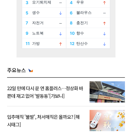
주요뉴스
22일 만에 다시 문 연 홈플러스…정상화 바
쁜데 재고 없어 ‘발동동’[가보니]
입추매직 '불발', 처서매직은 올까요? [해
시태그]