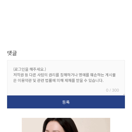
댓글
0 / 300