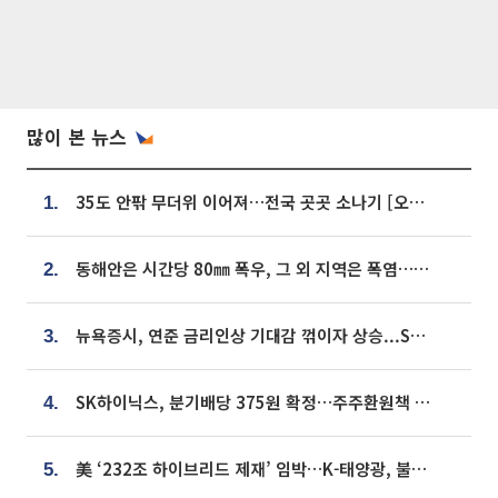
많이 본 뉴스
35도 안팎 무더위 이어져…전국 곳곳 소나기 [오늘 날씨]
1.
동해안은 시간당 80㎜ 폭우, 그 외 지역은 폭염…‘극과 극 날씨’
2.
뉴욕증시, 연준 금리인상 기대감 꺾이자 상승...S&P500 사상 최고치 [종합]
3.
SK하이닉스, 분기배당 375원 확정…주주환원책 9월로 앞당겨 발표
4.
美 ‘232조 하이브리드 제재’ 임박…K-태양광, 불확실성 털고 날개 다나
5.