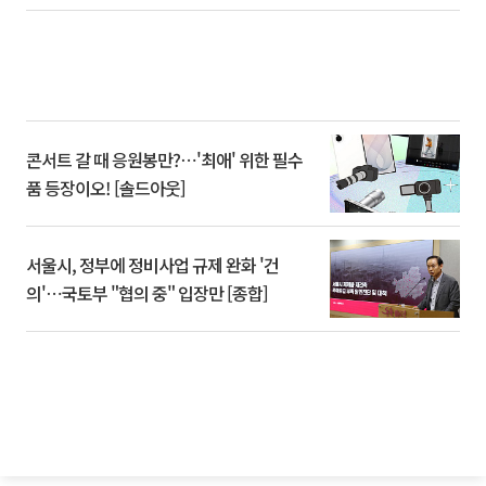
콘서트 갈 때 응원봉만?⋯'최애' 위한 필수
품 등장이오! [솔드아웃]
서울시, 정부에 정비사업 규제 완화 '건
의'⋯국토부 "협의 중" 입장만 [종합]