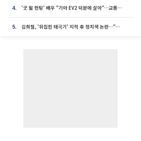
'굿 윌 헌팅' 배우 "기아 EV2 덕분에 살아"…교통사고 후 안전성 극찬
4.
김희철, '뒤집힌 태극기' 지적 후 정치색 논란…"좌우 떠나 우리나라 국기"
5.