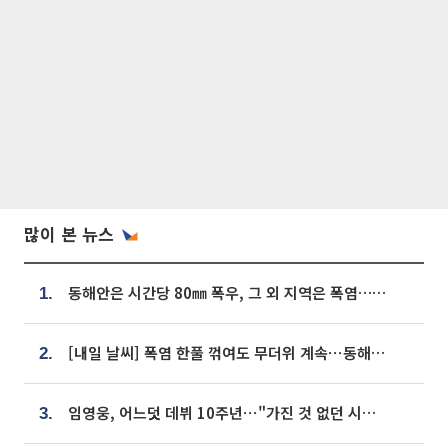
많이 본 뉴스
동해안은 시간당 80㎜ 폭우, 그 외 지역은 폭염…‘극과 극 날씨’
1.
[내일 날씨] 폭염 한풀 꺾여도 무더위 계속⋯동해안 이틀 연속 비
2.
임영웅, 어느덧 데뷔 10주년⋯"가진 것 없던 시절, 내 앞엔 20명의 팬뿐"
3.