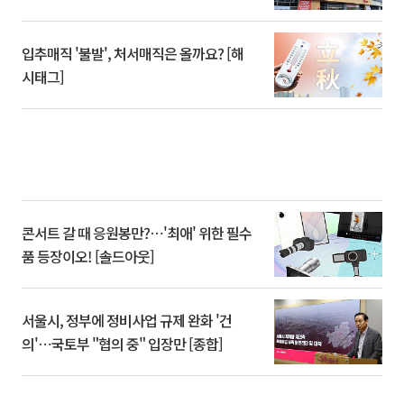
입추매직 '불발', 처서매직은 올까요? [해
시태그]
콘서트 갈 때 응원봉만?⋯'최애' 위한 필수
품 등장이오! [솔드아웃]
서울시, 정부에 정비사업 규제 완화 '건
의'⋯국토부 "협의 중" 입장만 [종합]