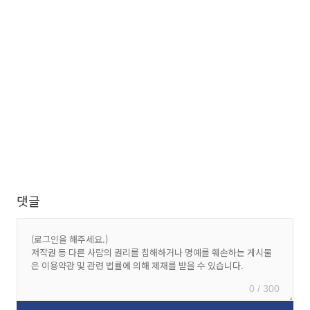
댓글
0 / 300