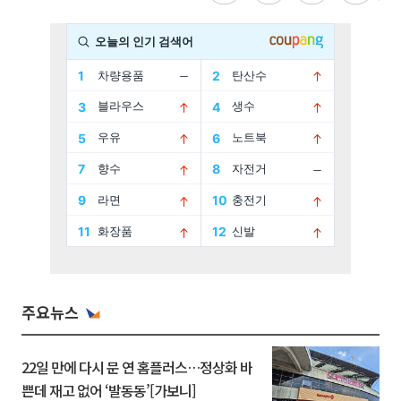
주요뉴스
22일 만에 다시 문 연 홈플러스…정상화 바
쁜데 재고 없어 ‘발동동’[가보니]