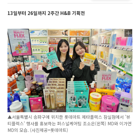
13일부터 26일까지 2주간 H&B 기획전
▲서울특별시 송파구에 위치한 롯데마트 제타플렉스 잠실점에서 '뷰
티플렉스' 행사를 홍보하는 퍼스널케어팀 조소은(왼쪽) MD와 이가연
MD의 모습. (사진제공=롯데마트)