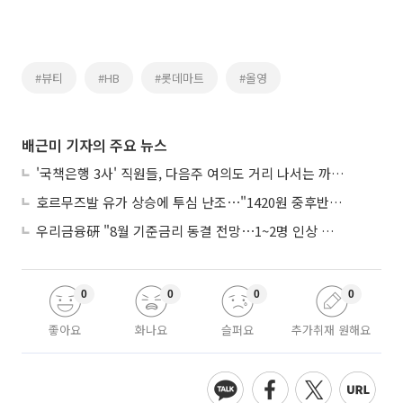
#뷰티
#HB
#롯데마트
#올영
배근미 기자의 주요 뉴스
'국책은행 3사' 직원들, 다음주 여의도 거리 나서는 까닭은
호르무즈발 유가 상승에 투심 난조⋯"1420원 중후반 등락"
우리금융硏 "8월 기준금리 동결 전망⋯1~2명 인상 소수의견 낼 것"
0
0
0
0
좋아요
화나요
슬퍼요
추가취재 원해요