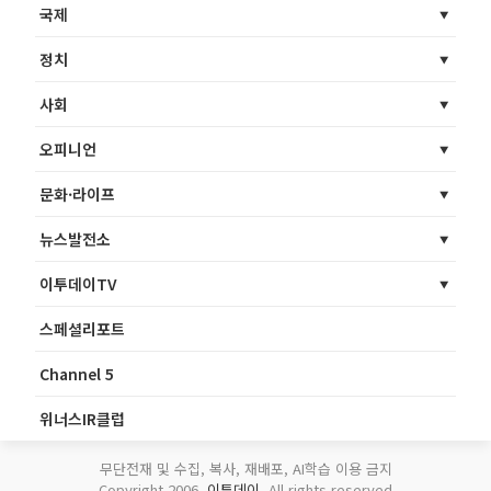
국제
정치
사회
오피니언
문화·라이프
뉴스발전소
이투데이TV
스페셜리포트
Channel 5
위너스IR클럽
무단전재 및 수집, 복사, 재배포, AI학습 이용 금지
Copyright 2006.
이투데이
. All rights reserved