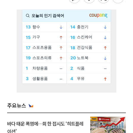
주요뉴스
바다 태운 폭염에…회 한 접시도 ‘히트플레
이션’