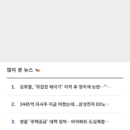
많이 본 뉴스
김희철, '뒤집힌 태극기' 지적 후 정치색 논란…"좌우 떠나 우리나라 국기"
1.
3445억 자사주 지급 마쳤는데...삼성전자 DX노조, 뒤늦은 '떼쓰기 집회'
2.
영끌 '주택공급' 대책 임박⋯비아파트·도심복합까지 총동원
3.