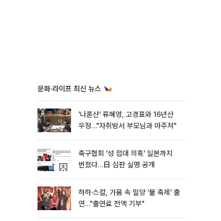
문화·라이프 최신 뉴스
'나혼산' 류혜영, 고경표와 16년산
우정…"자취방서 부모님과 마주쳐"
축구협회 '성 접대 의혹' 일본까지
번졌다…日 심판 실명 공개
하하·스컬, 가뭄 속 밀양 '물 축제' 출
연…"출연료 전액 기부"