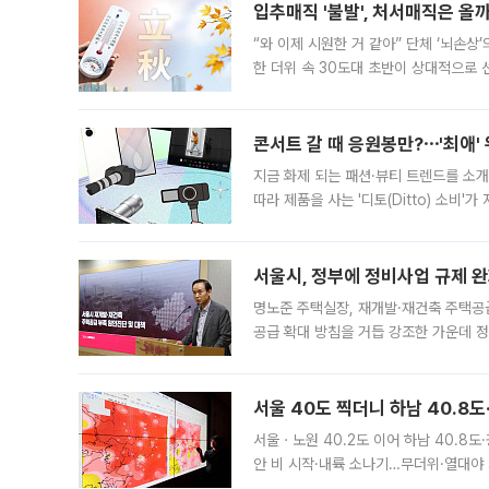
입추매직 '불발', 처서매직은 올
“와 이제 시원한 거 같아” 단체 ‘뇌손상
한 더위 속 30도대 초반이 상대적으로
지역에 있었습니다. 7월 말에는 서풍과
콘서트 갈 때 응원봉만?⋯'최애'
지금 화제 되는 패션·뷰티 트렌드를 소개
따라 제품을 사는 '디토(Ditto) 소비
어디일까요? 아이돌 콘서트 시작을 기다
서울시, 정부에 정비사업 규제 완화
명노준 주택실장, 재개발·재건축 주택공
공급 확대 방침을 거듭 강조한 가운데 정
면 반박하고 나섰다. 명노준 서울시 주택
서울 40도 찍더니 하남 40.8도
서울ㆍ노원 40.2도 이어 하남 40.8도
안 비 시작·내륙 소나기…무더위·열대야 
에서도 40도를 웃도는 기온이 관측됐다