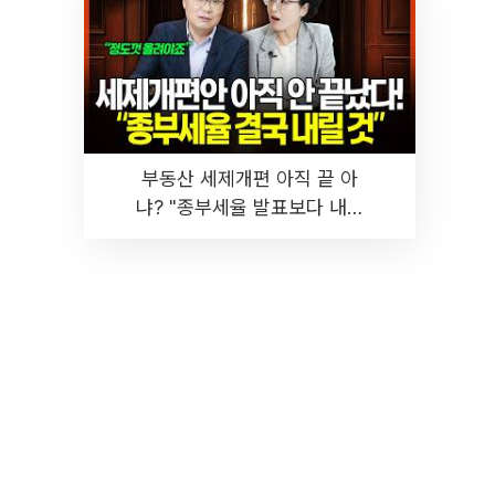
부동산 세제개편 아직 끝 아
냐? "종부세율 발표보다 내릴
것" 장기거주·양도세 전망 I 집
땅지성 I 김인만, 진미윤