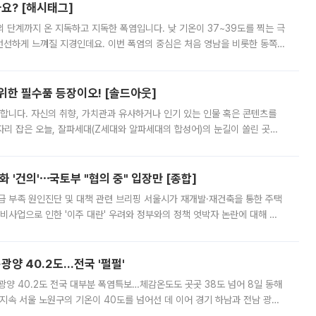
까요? [해시태그]
’의 단계까지 온 지독하고 지독한 폭염입니다. 낮 기온이 37~39도를 찍는 극
 선선하게 느껴질 지경인데요. 이번 폭염의 중심은 처음 영남을 비롯한 동쪽
 북서풍이 산맥을 넘어 영남 쪽으로 내려오면서 뜨겁고 건조해졌는데요.
 위한 필수품 등장이오! [솔드아웃]
합니다. 자신의 취향, 가치관과 유사하거나 인기 있는 인물 혹은 콘텐츠를
'가 자리 잡은 오늘, 잘파세대(Z세대와 알파세대의 합성어)의 눈길이 쏠린 곳은
리는 공연장. 응원봉만큼이나 눈에 띄는 게 있습니다. 공연이 시작되기
 '건의'⋯국토부 "협의 중" 입장만 [종합]
급 부족 원인진단 및 대책 관련 브리핑 서울시가 재개발·재건축을 통한 주택
비사업으로 인한 '이주 대란' 우려와 정부와의 정책 엇박자 논란에 대해 정
실장은 2031년까지 31만 가구 착공 목표에 차질이 없다는 입장이나,
·광양 40.2도…전국 '펄펄'
·광양 40.2도 전국 대부분 폭염특보…체감온도도 곳곳 38도 넘어 8일 동해
지속 서울 노원구의 기온이 40도를 넘어선 데 이어 경기 하남과 전남 광양
. 전국 대부분 지역에 폭염특보가 내려진 가운데 곳곳에서 39~40도 안팎