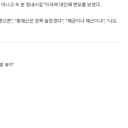
 아니고 두 분 힘내시길”이라며 대인배 면모를 보였다.
면”, “황재근은 깜짝 놀랐겠다”, “재균이냐 재근이냐”, “나도
혼 생각"