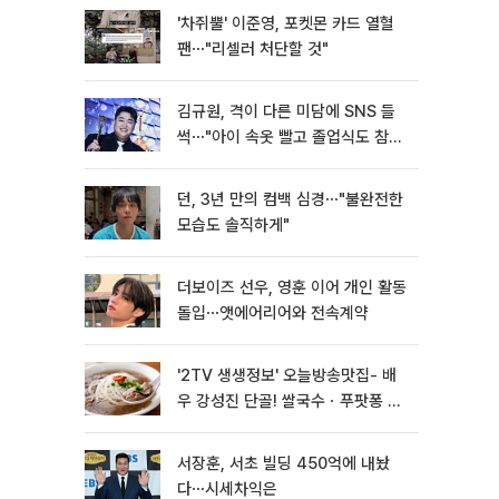
'차쥐뿔' 이준영, 포켓몬 카드 열혈
팬⋯"리셀러 처단할 것"
김규원, 격이 다른 미담에 SNS 들
썩⋯"아이 속옷 빨고 졸업식도 참
석"
던, 3년 만의 컴백 심경⋯"불완전한
모습도 솔직하게"
더보이즈 선우, 영훈 이어 개인 활동
돌입⋯앳에어리어와 전속계약
'2TV 생생정보' 오늘방송맛집- 배
우 강성진 단골! 쌀국수ㆍ푸팟퐁 커
리 맛집 '블○○○'
서장훈, 서초 빌딩 450억에 내놨
다⋯시세차익은