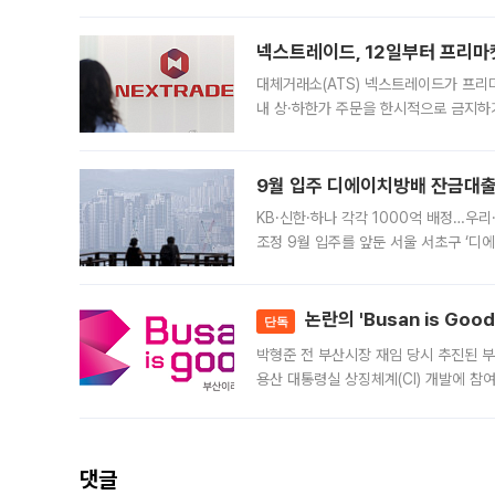
의 극심한
넥스트레이드, 12일부터 프리마
대체거래소(ATS) 넥스트레이드가 프리
내 상·하한가 주문을 한시적으로 금지하
가 체결 사례와 관련해 설명자료를 내고
9월 입주 디에이치방배 잔금대출
KB·신한·하나 각각 1000억 배정…우
조정 9월 입주를 앞둔 서울 서초구 ‘디
은행과 NH농협은행도 대출 취급을 검토
민은행
논란의 'Busan is Go
단독
박형준 전 부산시장 재임 당시 추진된 부산
용산 대통령실 상징체계(CI) 개발에 참
도시브랜드 사업이 공개 이후 시민 공감
댓글