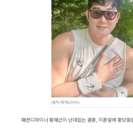
(출처=황재근SNS)
패션디자이너 황재근이 난데없는 결혼, 이혼설에 황당함