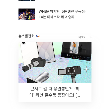
WNBA 박지현, 5분 출전 무득점⋯
LA는 미네소타 꺾고 승리
뉴스발전소
콘서트 갈 때 응원봉만?⋯'최
애' 위한 필수품 등장이오! [솔
드아웃]