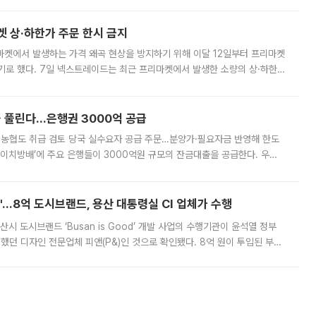
켓 상·하한가 주문 한시 금지
마켓에서 발생하는 가격 왜곡 현상을 방지하기 위해 이달 12일부터 프리마켓
기로 했다. 7일 넥스트레이드는 최근 프리마켓에서 발생한 소량의 상·하한
, 주문 오류로 인한 가격 급등락을 최소화하기 위한 비상 대응방안을 발표
 풀린다…은행권 3000억 공급
리·농협도 취급 검토 당국 실수요자 공급 주문…분양가·필요자금 반영해 한도
에이치방배’에 주요 은행들이 3000억원 규모의 잔금대출을 공급한다. 우리
하고 있어 향후 공급 규모가 늘어날 전망이다. 7일 금융권에 따르면 KB국
od'…8억 도시브랜드, 용산 대통령실 CI 업체가 수행
시 도시브랜드 ‘Busan is Good’ 개발 사업의 수행기관이 윤석열 정부
여했던 디자인 전문업체 피앤(P&)인 것으로 확인됐다. 8억 원이 투입된 부산
 부족과 디자인 정체성 논란에 휩싸였던 만큼, 사업 선정 과정과 결과물에