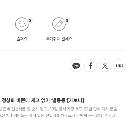
0
0
슬퍼요
추가취재 원해요
…정상화 바쁜데 재고 없어 ‘발동동’[가보니]
준비 신선식품 등 순차 입고…13일 정식 개장 목표 22일 만에 다시 문을
오전부터 직원들은 비어 있는 진열대를 채우느라 바쁘게 움직였다. 계란과
리를 잡기 시작했지만, 매장 곳곳엔 여전히 텅 빈 매대가 먼저 눈에 들어왔