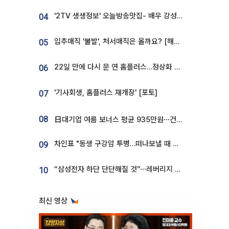
'2TV 생생정보' 오늘방송맛집- 배우 강성진 단골! 쌀국수ㆍ푸팟퐁 커리 맛집 '블○○○'
04
입추매직 '불발', 처서매직은 올까요? [해시태그]
05
22일 만에 다시 문 연 홈플러스…정상화 바쁜데 재고 없어 ‘발동동’[가보니]
06
'기사회생, 홈플러스 재개장' [포토]
07
08
日대기업 여름 보너스 평균 935만원⋯건설회사 1800만 넘어
차인표 "동생 구강암 투병…떠나보낼 때 가장 힘들었다”
09
“삼성전자 하단 단단해질 것”⋯레버리지 규제에 쏠림 완화 [찐코노미]
10
최신 영상