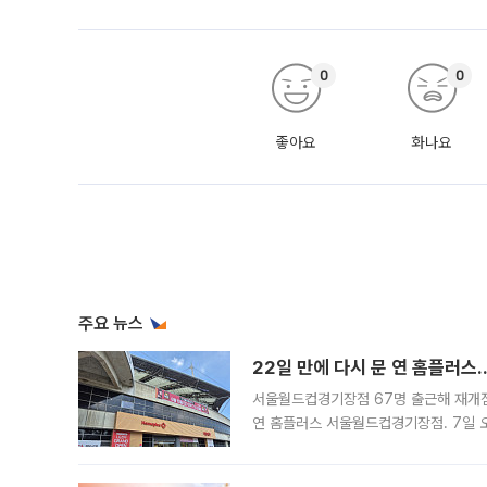
0
0
좋아요
화나요
주요 뉴스
22일 만에 다시 문 연 홈플러스
서울월드컵경기장점 67명 출근해 재개점 
연 홈플러스 서울월드컵경기장점. 7일 
우유, 과일 같은 신선식품이 차근차근 자