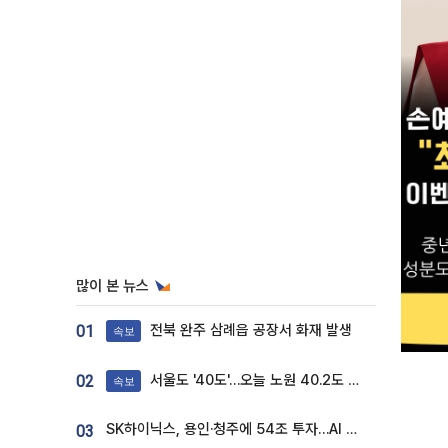
많이 본 뉴스
전북 완주 삼례읍 공장서 화재 발생
01
속보
서울도 '40도'…오늘 노원 40.2도 기록
02
속보
SK하이닉스, 용인·청주에 54조 투자…AI 메모리 생산기지 키운다
03