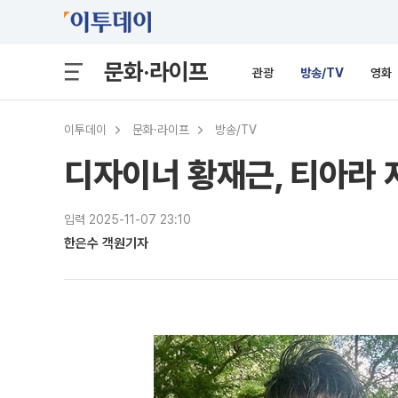
문화·라이프
관광
방송/TV
영화
이투데이
문화·라이프
방송/TV
디자이너 황재근, 티아라 
입력 2025-11-07 23:10
한은수 객원기자