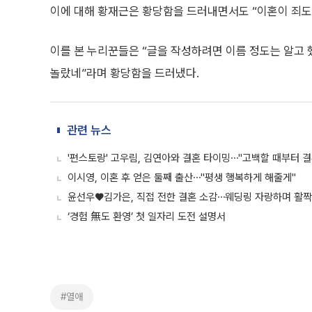
이에 대해 황재근은 황당함을 드러내면서도 “이혼이 죄도
이를 본 누리꾼들은 “글을 작성하려면 이름 정도는 알고 했으
놀랐네”라며 황당함을 드러냈다.
관련 뉴스
'편스토랑' 고우림, 김연아와 결혼 타이밍⋯"고백할 때부터 결
이시영, 이혼 후 얻은 둘째 출산⋯"평생 행복하게 해줄게"
윤선우♥김가은, 직접 전한 결혼 소감⋯웨딩링 자랑하며 활짝
‘경험 無도 환영’ 첫 일자리 도전 설명서
#열애