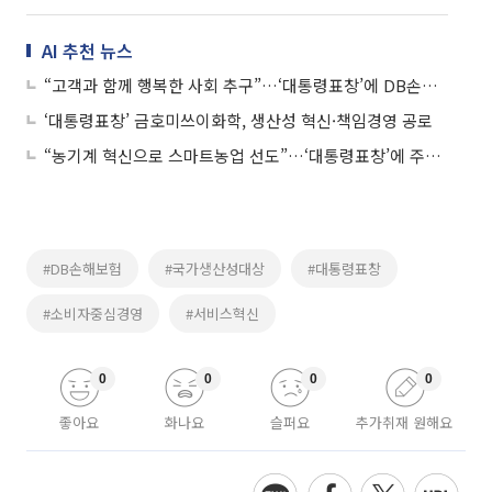
AI 추천 뉴스
“고객과 함께 행복한 사회 추구”…‘대통령표창’에 DB손해보험
‘대통령표창’ 금호미쓰이화학, 생산성 혁신·책임경영 공로
“농기계 혁신으로 스마트농업 선도”…‘대통령표창’에 주식회사 불스
#DB손해보험
#국가생산성대상
#대통령표창
#소비자중심경영
#서비스혁신
0
0
0
0
좋아요
화나요
슬퍼요
추가취재 원해요