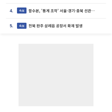
합수본, '통계 조작' 서울·경기·충북 선관위 등 추가 압수수색
속보
4.
전북 완주 삼례읍 공장서 화재 발생
속보
5.