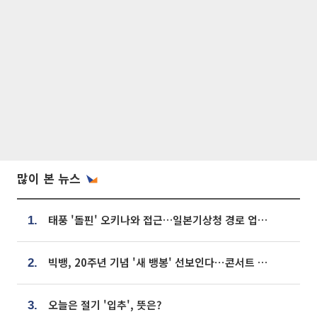
많이 본 뉴스
태풍 '돌핀' 오키나와 접근…일본기상청 경로 업데이트
1.
빅뱅, 20주년 기념 '새 뱅봉' 선보인다⋯콘서트 앞두고 팝업 개최
2.
오늘은 절기 '입추', 뜻은?
3.