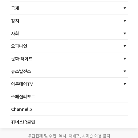
국제
정치
사회
오피니언
문화·라이프
뉴스발전소
이투데이TV
스페셜리포트
Channel 5
위너스IR클럽
무단전재 및 수집, 복사, 재배포, AI학습 이용 금지