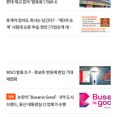
쁜데 재고 없어 ‘발동동’[가보니]
후계자 없어도 회사는 남긴다?…‘제3자 승
계’ 시험대 오른 中企 현장 [기업승계 대전
환]
MSCI 발표 D-7…후보주 반등에 편입 기대
재점화
논란의 'Busan is Good'…8억 도시
단독
브랜드, 용산 대통령실 CI 업체가 수행