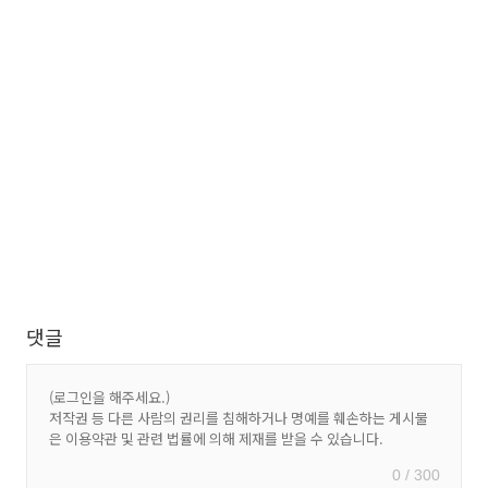
댓글
0 / 300