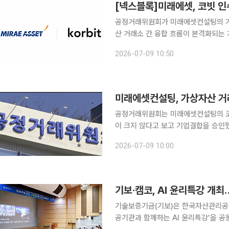
공정거래위원회가 미래에셋컨설팅의 가
산 거래소 간 융합 흐름이 본격화되는
첫 사례가 나오게 됐다. 9일 업계에 따르면 공정위는 미래에셋컨설팅이 코빗 지분 92.06%를 약
2026-07-09 10:50
1334억 원에 취득하는 기업결합을 
공정거래위원회는 미래에셋컨설팅의 코빗
이 크지 않다고 보고 기업결합을 승인했
흐름 속에서 금융그룹 계열사가 가상자산 거래소를 인수
2026-07-09 10:00
단 미래에셋 계열회사인 미래에셋컨설팅이
기보·캠코, AI 윤리특강 개
기술보증기금(기보)은 한국자산관리공사
공기관과 함께하는 AI 윤리특강’을 공동 개최했다고 9일 밝