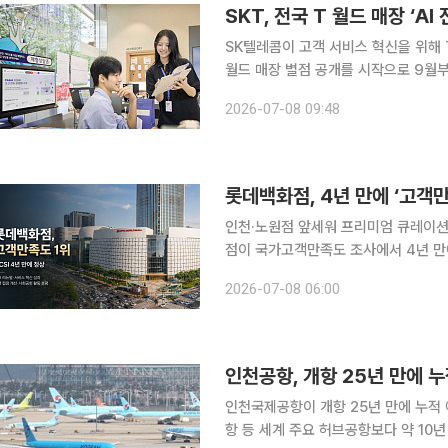
SKT, 전국 T 월드 매장 ‘A
SK텔레콤이 고객 서비스 혁신을 위해 T
월드 매장 별점 공개를 시작으로 9월부
구축 작업에 착수했다. 8일 SKT는 매장 탐색부터 대면 상담에 이르는 고객 경험 전 과정에 AI 기술
2026-07-08 09:48
을 접목해 단계적으로 고도화를 추진한
롯데백화점, 4년 만에 ‘고객
인천·노원점 앞세워 프리미엄 큐레이션 강
점이 국가고객만족도 조사에서 4년 만에 백화점 부문 
족도(NCSI) 조사에서 백화점 부문 1
2026-07-08 06:00
가 미국 미시간대학과 공동 개발한 고
인천국제공항이 개항 25년 만에 누적 
항 등 세계 주요 허브공항보다 약 10년 빠른 속도로 