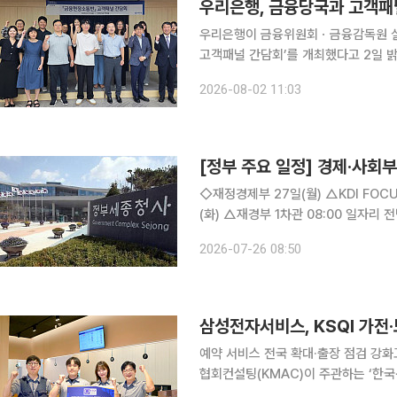
우리은행, 금융당국과 고객패
우리은행이 금융위원회ㆍ금융감독원 실
고객패널 간담회’를 개최했다고 2일 밝혔다. 우리은행 고객패널 간담회는 금융소비
취하고 서비스에 반영하기 위해 202
2026-08-02 11:03
해 금융소비자가 직접 요청한 개선 사
[정부 주요 일정] 경제·사회부처
◇재정경제부 27일(월) △KDI FOCUS ‘재생에너지의 효과적 보급 확대를 위한 정책과제’ 28일
(화) △재경부 1차관 08:00 일자리 전담반(TF)(비공개), 10:00 국무회의(서울청사) △일자리 전담
반(TF) 개최 △「관광진흥법 시행령」 개정 △2025년 인구주택총조사(전수) 결과 29일(수) △경제
2026-07-26 08:50
부총리 17:00 공급망 구
삼성전자서비스, KSQI 가전·
예약 서비스 전국 확대·출장 점검 강화고객 편의 높
협회컨설팅(KMAC)이 주관하는 ‘한국
기 애프터서비스(AS) 부문 1위에 선정됐다고 21일 밝혔다. 예