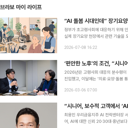
브라보 마이 라이프
“AI 돌봄 시대인데” 장기요양
정부가 초고령사회에 대응하기 위해 인
실제 장기요양 현장에서 관련 기술을 
털 돌봄의 필요성에는 공감하면서도 비
2026-07-08 16:22
기술 도입을 망설이
‘편안한 노후’의 조건, “시니
2026년은 고령사회 대응의 분수령이
진입했고, 이달에는 ‘의료·요양·돌봄
문입니다. 이에 따라 돌봄을 단순 노인 
2026-03-06 07:00
를 고령친화적으로 재설계해야 한다는
“시니어, 보수적 고객에서 ‘A
최용민 우리금융지주 AI 전략센터장 서
어, AI에 대한 신뢰 20·30대·중년보