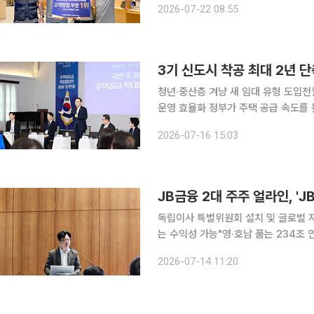
2026-07-22 08:55
편의 중심의 서비스 혁신이 높은 평가
3기 신도시 착공 최대 2년 
청년·중산층 겨냥 새 임대 유형 도입전
운영 효율화 정부가 주택 공급 속도를 높이기 위해 3기 신도시를 비롯한 주요 사업의 착공 일정을
최대 2년 단축한다. 청년과 중산층을 
2026-07-16 15:03
리와 미래 모빌리티 혁신도 함께 추진한다
JB금융 2대 주주 얼라인, '
독립이사 특별위원회 설치 및 글로벌 자
는 수익성 가능"영·호남 품는 234조 연합지주
얼라인파트너스자산운용이 지방금융의 
2026-07-14 11:20
해 JB금융지주와 BNK금융지주의 합