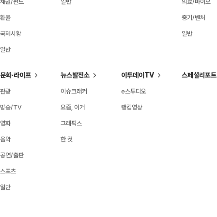
채권/펀드
일반
의료/바이오
환율
중기/벤처
국제시황
일반
일반
문화·라이프
뉴스발전소
이투데이TV
스페셜리포트
관광
이슈크래커
e스튜디오
방송/TV
요즘, 이거
랭킹영상
영화
그래픽스
음악
한 컷
공연/출판
스포츠
일반