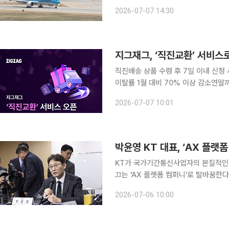
면 인천공항은 2001년 3월 29일 개항 
2026-07-07 14:30
을 넘어섰다. 이는 개항 이후 하루 평
지그재그, ‘직진교환’ 서비스
직진배송 상품 수령 후 7일 이내 신청
이탈률 1월 대비 70% 이상 감소연말
주력 카카오스타일이 운영하는 스타일 커머스 플랫폼 지그재그가 빠른 배송 서비스 직진배송에 이
2026-07-07 10:01
박윤영 KT 대표, ‘AX 플랫
KT가 국가기간통신사업자의 본질적인 역
끄는 'AX 플랫폼 컴퍼니'로 탈바꿈한다. 이
대표는 6일 서울 광진구 풀만 앰배서더
2026-07-06 10:00
플랫폼 컴퍼니'로 도약하기 위한 핵심