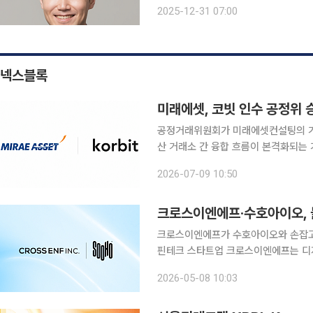
세대가 보수적인 고객이란 인식에서 벗
2025-12-31 07:00
있다. 생성형 AI의 확산이 젊은 세대와
넥스블록
미래에셋, 코빗 인수 공정위 
공정거래위원회가 미래에셋컨설팅의 가
산 거래소 간 융합 흐름이 본격화되는
첫 사례가 나오게 됐다. 9일 업계에 따르면 공정위는 미래에셋컨설팅이 코빗 지분 92.06%를 약
2026-07-09 10:50
1334억 원에 취득하는 기업결합을 
크로스이엔에프·수호아이오, 
크로스이엔에프가 수호아이오와 손잡고
핀테크 스타트업 크로스이엔에프는 디
·결제 기술을 활용한 해외송금 서비스
2026-05-08 10:03
다고 8일 밝혔다. 이번 협