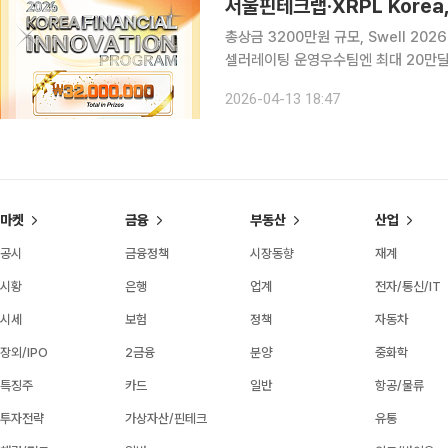
총상금 3200만원 규모, Swell 20
셀러레이팅 운영우수팀엔 최대 20만달러 규모 지
Korea와 함께 블록체인 기반 디지털 자
2026-04-13 18:47
Innovation Program 2026’를
마켓
금융
부동산
산업
공시
금융정책
시장동향
재계
시황
은행
업계
전자/통신/IT
시세
보험
정책
자동차
장외/IPO
2금융
분양
중화학
특징주
카드
일반
항공/물류
투자전략
가상자산/핀테크
유통