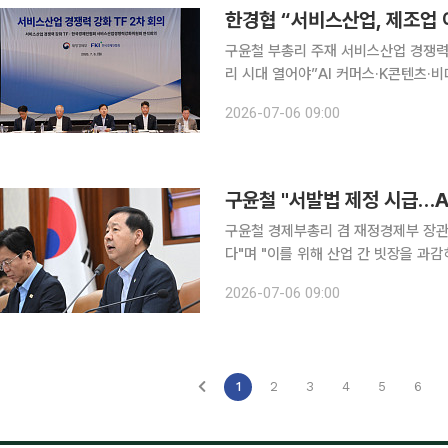
구윤철 부총리 주재 서비스산업 경쟁력강
리 시대 열어야”AI 커머스·K콘텐츠·비대면 배송
비스산업을 제조업을 잇는 국가 성장축
2026-07-06 09:00
합을 새로운 경제 도약 과제로 제시하
구윤철 "서발법 제정 시급…A
구윤철 경제부총리 겸 재정경제부 장관은
다"며 "이를 위해 산업 간 빗장을 과
본법(서발법) 제정이 시급하다"고 말했다. 구 부총리는 이날 '서비스산업 경쟁력 강화 TF'에
2026-07-06 09:00
적 발전계획 수립, 칸막이를 허무는 통
1
2
3
4
5
6