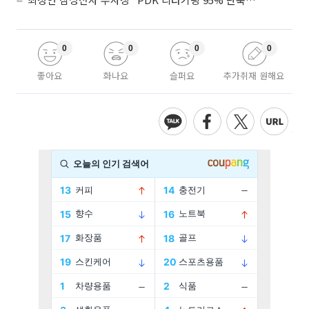
0
0
0
0
좋아요
화나요
슬퍼요
추가취재 원해요