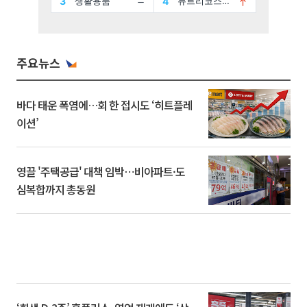
주요뉴스
바다 태운 폭염에…회 한 접시도 ‘히트플레
이션’
영끌 '주택공급' 대책 임박⋯비아파트·도
심복합까지 총동원