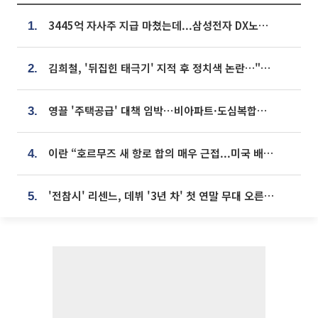
3445억 자사주 지급 마쳤는데...삼성전자 DX노조, 뒤늦은 '떼쓰기 집회'
1.
김희철, '뒤집힌 태극기' 지적 후 정치색 논란…"좌우 떠나 우리나라 국기"
2.
영끌 '주택공급' 대책 임박⋯비아파트·도심복합까지 총동원
3.
이란 “호르무즈 새 항로 합의 매우 근접...미국 배상 먼저”
4.
'전참시' 리센느, 데뷔 '3년 차' 첫 연말 무대 오른다⋯"그동안 섭외 안 와"
5.