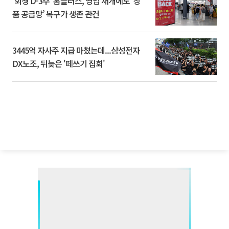
‘회생 D-3주’ 홈플러스, 영업 재개에도 ‘상
품 공급망’ 복구가 생존 관건
3445억 자사주 지급 마쳤는데...삼성전자
DX노조, 뒤늦은 '떼쓰기 집회'