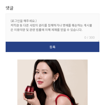
댓글
0 / 300