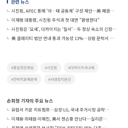
관련 뉴스
시진핑, APEC 통해 '아ㆍ태 공동체' 구성 제안⋯美 패권주의 겨냥
이재명 대통령, 시진핑 주석과 첫 대면 "환영한다"
시진핑은 ‘요새’, 다카이치는 ‘질서’…두 정상 숙소의 긴장된 하루
美 클래리티 법안 연내 통과 가능성 13%…상원 문턱서 제동
#중일정상회담
#시진핑
#다카이치사나에
#전략적호혜관계
#사대정치문건
손희정 기자의 주요 뉴스
유럽서 키운 히트펌프…삼성·LG, 국내 주거시장 공략 ‘속도’
이재용·최태원·이해진, 美서 젠슨황 만난다⋯실리콘밸리 집결하는 AI리더
최정연 삼성전자 부사장 "PDK 리타기팅 95% 단축…에이전트 AI 시범 활용"