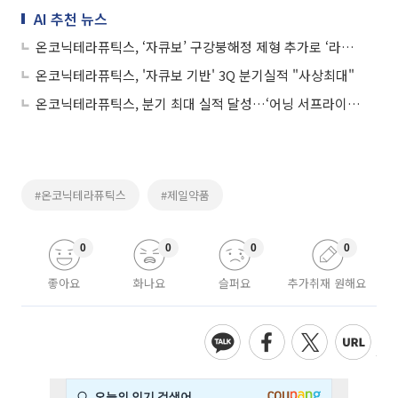
AI 추천 뉴스
온코닉테라퓨틱스, ‘자큐보’ 구강붕해정 제형 추가로 ‘라인업 강화’
온코닉테라퓨틱스, '자큐보 기반' 3Q 분기실적 "사상최대"
온코닉테라퓨틱스, 분기 최대 실적 달성…‘어닝 서프라이즈’
#온코닉테라퓨틱스
#제일약품
0
0
0
0
좋아요
화나요
슬퍼요
추가취재 원해요