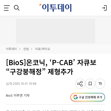
이투데이
산업
의료/바이오
[BioS]온코닉, ‘P-CAB’ 자큐보
“구강붕해정” 제형추가
입력 2025-10-31 10:38
BioS 이주연 기자
구글 선호매체 추가