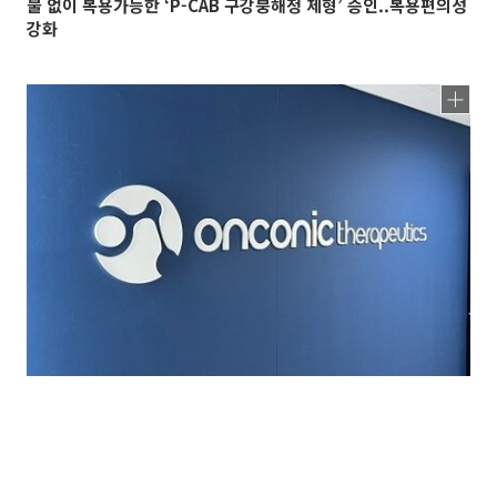
물 없이 복용가능한 ‘P-CAB 구강붕해정 제형’ 승인..복용편의성
강화