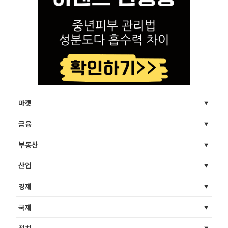
마켓
금융
부동산
산업
경제
국제
정치