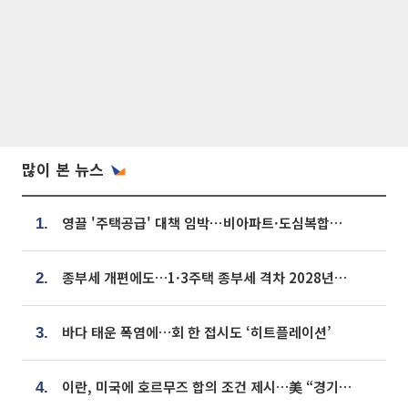
많이 본 뉴스
영끌 '주택공급' 대책 임박⋯비아파트·도심복합까지 총동원
1.
종부세 개편에도…1·3주택 종부세 격차 2028년부터 확대
2.
바다 태운 폭염에…회 한 접시도 ‘히트플레이션’
3.
이란, 미국에 호르무즈 합의 조건 제시…美 “경기 아직 안 끝나” [종합]
4.