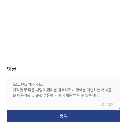
댓글
0 / 300