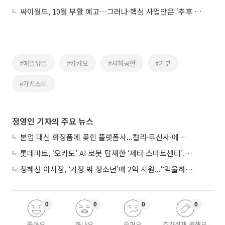
싸이월드, 10월 부활 예고…그러나 핵심 사업안은 ‘추후 공개’
#매일유업
#카카오
#사회공헌
#기부
#가치소비
정영인 기자의 주요 뉴스
본업 대신 화장품에 꽂힌 플랫폼사...컬리·무신사·에이블리, ‘뷰티 페스타’ 경쟁
롯데마트, ‘오카도’ AI 로봇 탑재한 ‘제타 스마트센터’...온라인 장보기 판 바꾼다
장혜선 이사장, ‘가정 밖 청소년’에 2억 지원...“억울하고 아파도 단단해지길”
0
0
0
0
좋아요
화나요
슬퍼요
추가취재 원해요