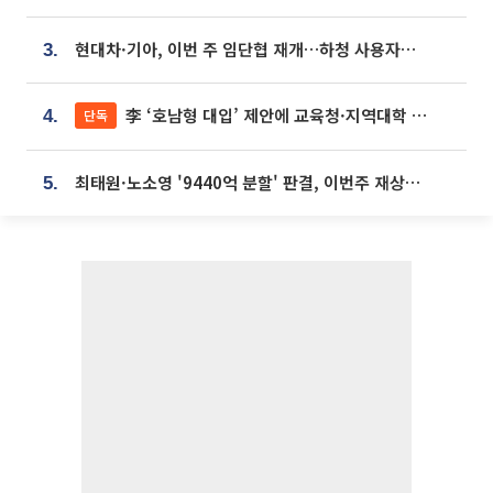
현대차·기아, 이번 주 임단협 재개…하청 사용자성 재심도 ‘변수’
3.
李 ‘호남형 대입’ 제안에 교육청·지역대학 서·논술형 입시 연계 '착수'
단독
4.
최태원·노소영 '9440억 분할' 판결, 이번주 재상고 여부 주목
5.