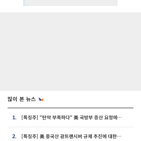
많이 본 뉴스
[특징주] “탄약 부족하다“ 美 국방부 증산 요청에⋯국내 방산주 급등세
1.
[특징주] 美 중국산 광트랜시버 규제 추진에 대한광통신 등 광통신株 강세
2.