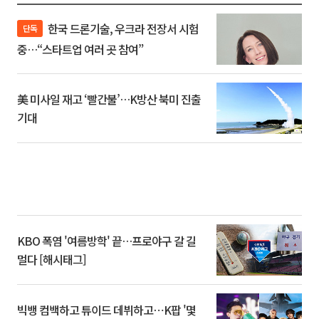
한국 드론기술, 우크라 전장서 시험
단독
중…“스타트업 여러 곳 참여”
美 미사일 재고 ‘빨간불’…K방산 북미 진출
기대
KBO 폭염 '여름방학' 끝…프로야구 갈 길
멀다 [해시태그]
빅뱅 컴백하고 튜이드 데뷔하고⋯K팝 '몇