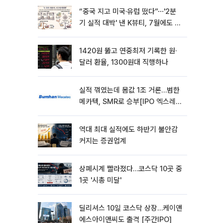
“중국 지고 미국·유럽 떴다”⋯'2분
기 실적 대박' 낸 K뷰티, 7월에도 질
주
1420원 뚫고 연중최저 기록한 원·
달러 환율, 1300원대 직행하나
실적 꺾였는데 몸값 1조 거론…범한
메카텍, SMR로 승부[IPO 엑스레
이]
역대 최대 실적에도 하반기 불안감
커지는 증권업계
상폐시계 빨라졌다…코스닥 10곳 중
1곳 '시총 미달'
딜리셔스 10일 코스닥 상장…케이앤
에스아이앤씨도 출격 [주간IPO]