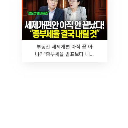
부동산 세제개편 아직 끝 아
냐? "종부세율 발표보다 내릴
것" 장기거주·양도세 전망 I 집
땅지성 I 김인만, 진미윤