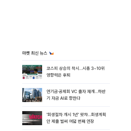
마켓 최신 뉴스
코스피 상승의 착시…시총 3~10위
영향력은 후퇴
연기금·공제회 VC 출자 재개…하반
기 자금 AI로 향한다
'회생절차 개시 1년' 왓챠…회생계획
안 제출 벌써 여덟 번째 연장