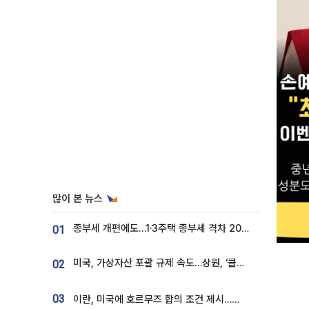
많이 본 뉴스
종부세 개편에도…1·3주택 종부세 격차 2028년부터 확대
01
미국, 가상자산 포괄 규제 속도…상원, ‘클래리티법’ 9월 절차투표 추진
02
03
이란, 미국에 호르무즈 합의 조건 제시…美 “경기 아직 안 끝나” [종합]