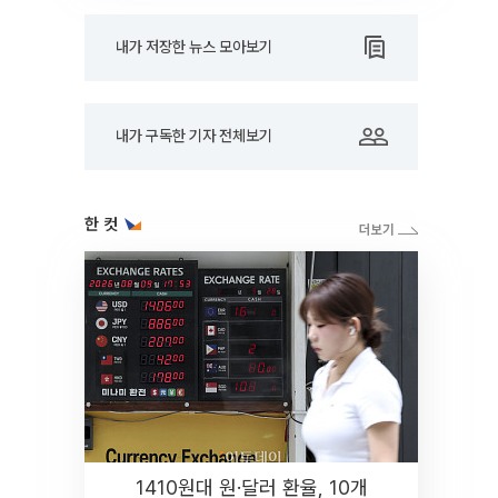
내가 저장한 뉴스 모아보기
내가 구독한 기자 전체보기
한 컷
1410원대 원·달러 환율, 10개