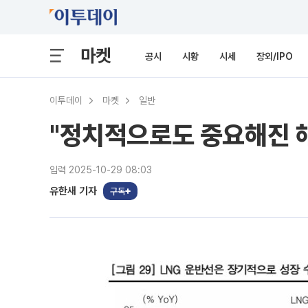
마켓
공시
시황
시세
장외/IPO
이투데이
마켓
일반
"정치적으로도 중요해진 해
입력 2025-10-29 08:03
유한새 기자
구독