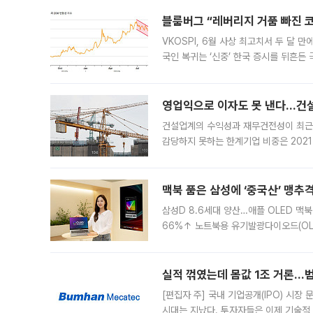
블룸버그 “레버리지 거품 빠진 코
VKOSPI, 6월 사상 최고치서 두 달
국인 복귀는 ‘신중’ 한국 증시를 뒤흔
했다. 대규모 반대매매로 레버리지 투자
영업익으로 이자도 못 낸다…건설 
건설업계의 수익성과 재무건전성이 최근
감당하지 못하는 한계기업 비중은 2021
이낸싱(PF) 부담이 집중된 건축 부문의
경영
맥북 품은 삼성에 ‘중국산’ 맹추
삼성D 8.6세대 양산…애플 OLED 맥북
66%↑ 노트북용 유기발광다이오드(OL
운데 중국 BOE와 TCL CSOT도 생산
일 업계에 따르면 삼성
실적 꺾였는데 몸값 1조 거론…범
[편집자 주] 국내 기업공개(IPO) 시장
시대는 지났다. 투자자들은 이제 기술적