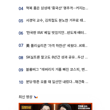
맥북 품은 삼성에 ‘중국산’ 맹추격⋯커지는 노트북 OLED 시장
04
서경덕 교수, 김희철도 분노한 거꾸로 태극기⋯"엉터리는 아냐, 아쉬울 뿐"
05
‘한국판 IRA’ 베일 벗었지만…반도체·배터리 업계 “시행령이 관건”
06
07
美 폴리실리콘 ‘가격 하한선’ 세웠다…K태양광 수혜 기대
SK실트론 팔고도 8년간 성과 공유…두산 인수대금 2.3조가 끝 아냐
08
블룸버그 “레버리지 거품 빠진 코스피, 변동성 최악 국면 지났을 가능성”
09
분당·평촌 오를 때 일산만 내렸다…재건축 기대감도 ‘무색’
10
최신 영상