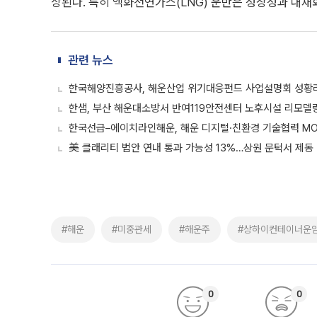
상된다. 특히 액화천연가스(LNG) 운반은 성장성과 내재
관련 뉴스
한국해양진흥공사, 해운산업 위기대응펀드 사업설명회 성황
한샘, 부산 해운대소방서 반여119안전센터 노후시설 리모델
한국선급–에이치라인해운, 해운 디지털·친환경 기술협력 MO
美 클래리티 법안 연내 통과 가능성 13%…상원 문턱서 제동
#해운
#미중관세
#해운주
#상하이컨테이너운
0
0