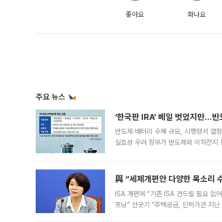
좋아요
화나요
주요 뉴스
‘한국판 IRA’ 베일 벗었지만…
반도체·배터리 수혜 규모, 시행령서 결정
실효성 우려 정부가 반도체와 이차전지 
법(IRA)’으로 불리는 국내생산세액공제
與 “세제개편안 다양한 목소리 
ISA 개편에 “기존 ISA 건드릴 필요 
프닝” 선긋기 “주택공급, 인허가권 지닌
견을 수렴해 당정과 개편안에 대한 조율