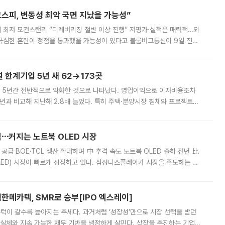
스피, 변동성 최악 국면 지났을 가능성”
 만에 최저 모건스탠리 “디레버리징 절반 이상 진행” 저평가·실적은 매력적…외
든 극심한 혼란이 정점을 통과했을 가능성이 있다고 블룸버그통신이 9일 진단
가 상당 부분 정리된 데다 금융당국의 규제 강화로 고위험 상품 거래도 급감
한계기업 5년 새 62→173곳
 5년간 전반적으로 악화한 것으로 나타났다. 영업이익으로 이자비용조차
년과 비교해 지난해 2.8배 늘었다. 특히 주택·분양시장 침체와 프로젝트파
 악화가 두드러졌다. 9일 한국건설산업연구원은 ‘2025년 건설업 외감기업
격⋯커지는 노트북 OLED 시장
 공급 BOE·TCL 생산 확대하며 中 추격 속도 노트북 OLED 출하 전년 比
ED) 시장이 빠르게 성장하고 있다. 삼성디스플레이가 시장을 주도하는 가
 확대에 나서면서 노트북 OLED 시장을 둘러싼 경쟁이 치열해지고 있다. 9
한메카텍, SMR로 승부[IPO 엑스레이]
 문턱이 갈수록 높아지는 추세다. 과거처럼 ‘성장성’만으로 시장 선택을 받던
 실체와 지속 가능한 재무 기반을 냉정하게 살핀다. 상장을 추진하는 기업들