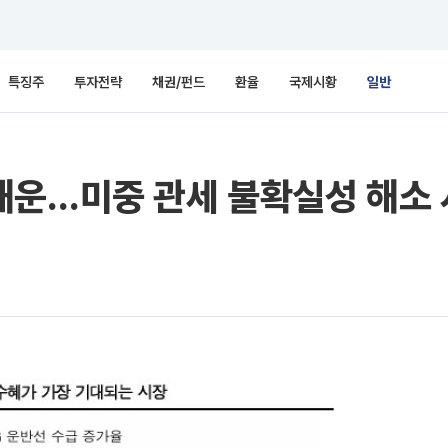
특징주
투자전략
채권/펀드
환율
국제시황
일반
운…미중 관세 불확실성 해소 