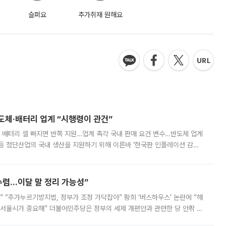
슬퍼요
추가취재 원해요
반도체·배터리 업계 “시행령이 관건”
 배터리 셀 빠지면 반쪽 지원…업계 촉각 국내 판매 요건 변수…반도체 업계
등 첨단산업의 국내 생산을 지원하기 위해 이른바 ‘한국판 인플레이션 감축
를 신설했지만, 업계에서는 세부 지원 대상에 따라 정책 효과가 크게 달라
수렴…이달 말 정리 가능성”
없어” “주가누르기방지법, 정부가 조정 가닥잡아” 황희 ‘버스하우스’ 논란에 “해
 서울시가 중요해” 더불어민주당은 정부의 세제 개편안과 관련한 당 안팎 의
에 나서겠다고 예고했다. 민주당은 8월 말 당정 조율을 거친 개편안이