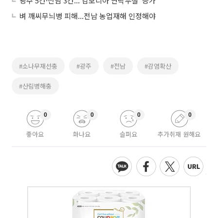
광주 5건·전남 3건...'캄보디아 연락두절' 증가
벼 깨씨무늬병 피해...전남 농업재해 인정해야
#소나무재선충
#광주
#전남
#감염확산
#산림병해충
0
0
0
0
좋아요
화나요
슬퍼요
추가취재 원해요