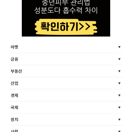
마켓
금융
부동산
산업
경제
국제
정치
사회