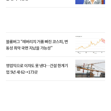
블룸버그 “레버리지 거품 빠진 코스피, 변
동성 최악 국면 지났을 가능성”
영업익으로 이자도 못 낸다…건설 한계기
업 5년 새 62→173곳