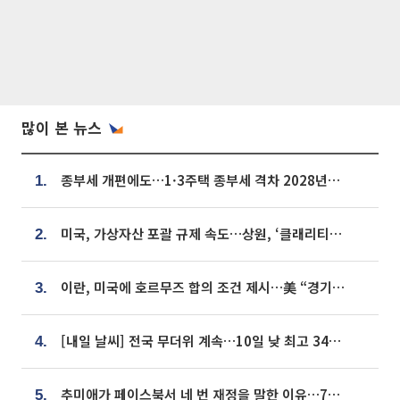
많이 본 뉴스
종부세 개편에도…1·3주택 종부세 격차 2028년부터 확대
1.
미국, 가상자산 포괄 규제 속도…상원, ‘클래리티법’ 9월 절차투표 추진
2.
이란, 미국에 호르무즈 합의 조건 제시…美 “경기 아직 안 끝나” [종합]
3.
[내일 날씨] 전국 무더위 계속…10일 낮 최고 34도 육박
4.
추미애가 페이스북서 네 번 재정을 말한 이유…7700억 추경 열쇠는 도의회에
5.