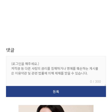
댓글
0 / 300