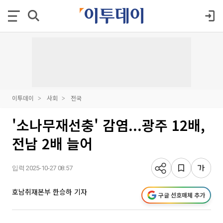
이투데이
사회
전국
'소나무재선충' 감염...광주 12배,
전남 2배 늘어
입력 2025-10-27 08:57
호남취재본부 한승하 기자
구글 선호매체 추가