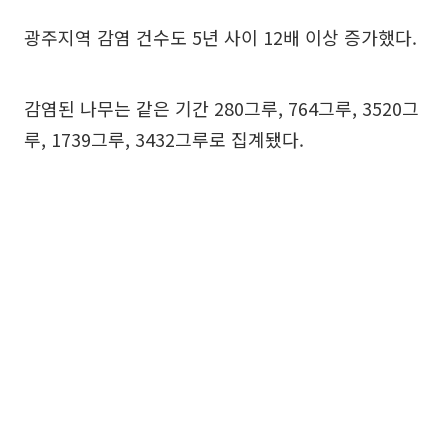
광주지역 감염 건수도 5년 사이 12배 이상 증가했다.
감염된 나무는 같은 기간 280그루, 764그루, 3520그
루, 1739그루, 3432그루로 집계됐다.