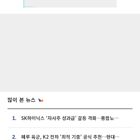
많이 본 뉴스
SK하이닉스 ‘자사주 성과급’ 갈등 격화…통합노조 출범 움직임
1.
페루 육군, K2 전차 '최적 기종' 공식 추천…현대로템 남미 생산거점 확보 기대
2.