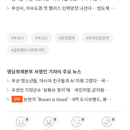
부산시, 비수도권 첫 팹리스 인력양성 나선다… 반도체 생태계 ‘완성형’으로
#부산시
#아고다
#관광협력
#외국인관광객
#글로벌도시관광서밋
영남취재본부 서영인 기자의 주요 뉴스
부산 청소년들, 아시아 친구들과 AI 미래 그렸다…국제교육 포럼 성료
우성빈 기장군수 ‘유튜브 정치’에…국민의힘 군의원들 집단 반발
논란의 'Busan is Good'…8억 도시브랜드, 용산 대통령실 CI 업체가 수행
단독
0
0
0
0