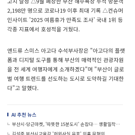
고치 달성 △9월 폐장한 부산 해수욕장 누적 방문객
2,198만 명으로 코로나19 이후 최대 기록 △컨슈머
인사이트 '2025 여름휴가 만족도 조사' 국내 1위 등
각종 지표에서 호성적을 거뒀다.
앤드류 스미스 아고다 수석부사장은 "아고다의 플랫
폼과 디지털 도구를 통해 부산의 매력적인 관광자원
을 전 세계 여행자에게 소개하겠다"며 "부산이 글로
벌 여행 트렌드를 선도하는 도시로 도약하길 기대한
다"고 말했다.
AI 추천 뉴스
부산시-당근마켓, '따뜻한 15분도시' 손잡다… 생활밀착형 공동체 모델 구축
김석준 부산시교육감 '허위사실 유포' 의혹 무혐의