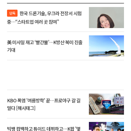
한국 드론기술, 우크라 전장서 시험
단독
중…“스타트업 여러 곳 참여”
美 미사일 재고 ‘빨간불’…K방산 북미 진출
기대
KBO 폭염 '여름방학' 끝…프로야구 갈 길
멀다 [해시태그]
빅뱅 컴백하고 튜이드 데뷔하고⋯K팝 '몇