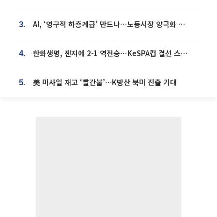
AI, ‘영구적 하층계급’ 만드나…노동시장 양극화 경고
3.
한화생명, 젠지에 2-1 역전승⋯KeSPA컵 결선 스테이지 2 직행
4.
美 미사일 재고 ‘빨간불’…K방산 북미 진출 기대
5.