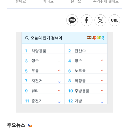
좋아요
화나요
슬퍼요
추가취재 원해요
주요뉴스