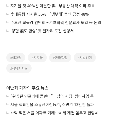
지지율 첫 40%선 이탈한 與...부동산 대책 여파 주목
李대통령 지지율 56%…'냉부해' 출연 긍정 48%
수도권 교육감 간담회⋯기초학력 전문교사 도입 등 논의
‘경험 無도 환영’ 첫 일자리 도전 설명서
#이재명
#지지율
#한국갤럽
#지방선거
#정당지지율
이난희 기자의 주요 뉴스
"완성된 인프라에 몰린다"⋯청약 시장 '정비사업 독주' 42배 격차
서울 집합건물 소유권이전등기, 상반기 13만건 돌파
바닥 찍은 서울 아파트 거래⋯세제 개편 앞두고 관망세