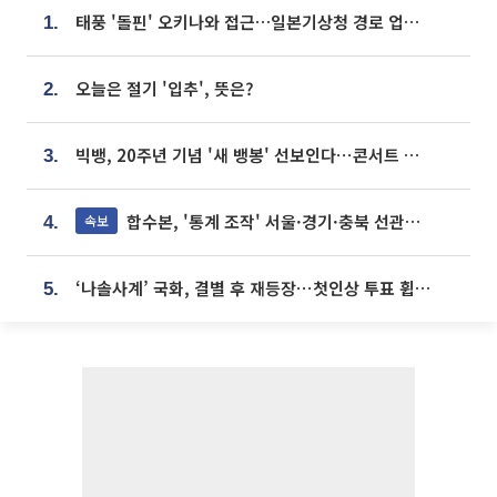
태풍 '돌핀' 오키나와 접근…일본기상청 경로 업데이트
1.
오늘은 절기 '입추', 뜻은?
2.
빅뱅, 20주년 기념 '새 뱅봉' 선보인다⋯콘서트 앞두고 팝업 개최
3.
합수본, '통계 조작' 서울·경기·충북 선관위 등 추가 압수수색
속보
4.
‘나솔사계’ 국화, 결별 후 재등장⋯첫인상 투표 휩쓸고 ‘인기녀’ 등극
5.