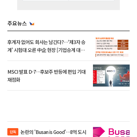
주요뉴스
후계자 없어도 회사는 남긴다?…‘제3자 승
계’ 시험대 오른 中企 현장 [기업승계 대전
환]
MSCI 발표 D-7…후보주 반등에 편입 기대
재점화
논란의 'Busan is Good'…8억 도시
단독