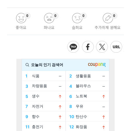
0
0
0
0
좋아요
화나요
슬퍼요
추가취재 원해요