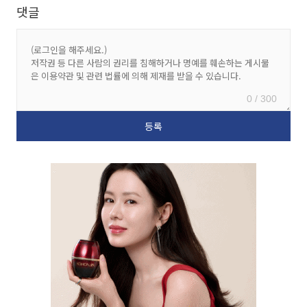
댓글
0 / 300